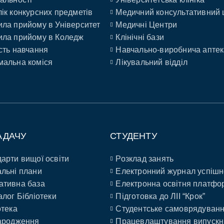
ік конкурсних предметів
Медичний консультативний 
ла прийому в Університет
Медичні Центри
ла прийому в Коледж
Клінічні бази
сть навчання
Навчально-виробнича аптек
альна коміся
Лікувальний відділ
АДАЧУ
СТУДЕНТУ
арти вищої освіти
Розклад занять
льні плани
Електронний журнал успішн
ативна база
Електронна освітня платфо
алог Бібліотеки
Підготовка до ЛІІ “Крок”
отека
Студентське самоврядуван
ародження
Працевлаштування випускн