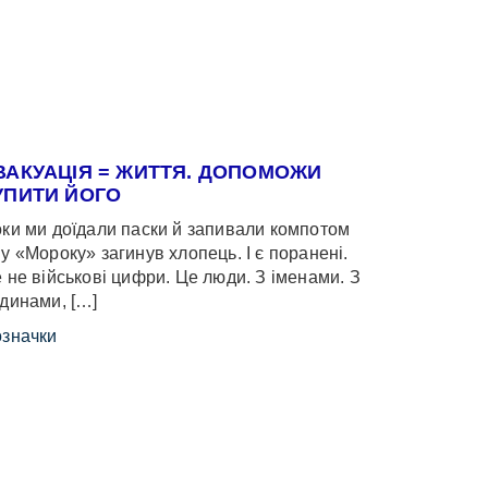
ВАКУАЦІЯ = ЖИТТЯ. ДОПОМОЖИ
УПИТИ ЙОГО
ки ми доїдали паски й запивали компотом
у «Мороку» загинув хлопець. І є поранені.
 не військові цифри. Це люди. З іменами. З
динами, […]
значки