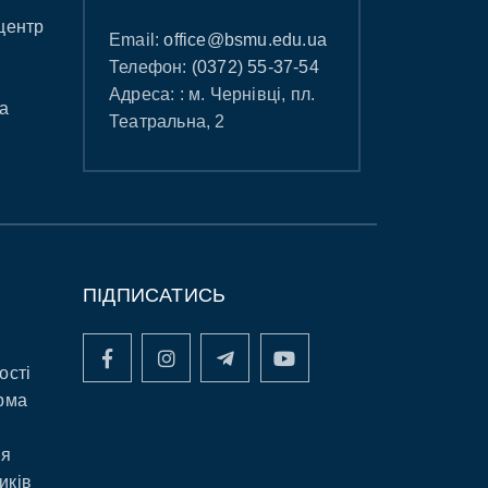
центр
Email:
office@bsmu.edu.ua
Телефон:
(0372) 55-37-54
Адреса: : м. Чернівці, пл.
а
Театральна, 2
ПІДПИСАТИСЬ
ості
рма
ня
иків