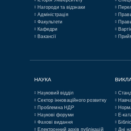
Нагороди та відзнаки
Перел
Адміністрація
Прави
Факультети
Прави
Кафедри
Варті
Вакансії
Прийм
НАУКА
ВИКЛ
Науковий відділ
Станд
Сектор інноваційного розвитку
Навча
Проблемна НДР
Норм
Наукові форуми
E-кат
Фахові видання
Біблі
Електронний архів публікацій
Дні н