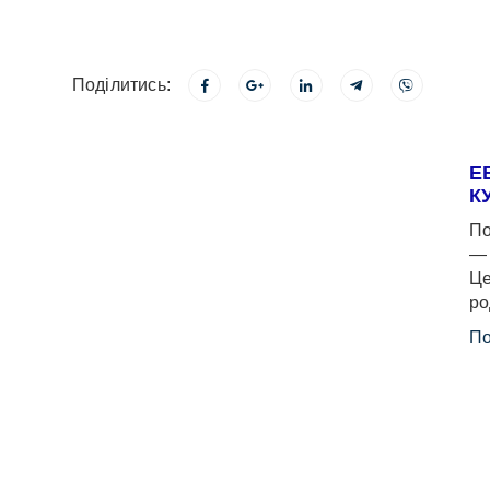
Поділитись:
Е
К
По
— 
Це
ро
По