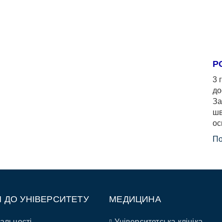
Р
3 
до
За
шв
ос
По
П ДО УНІВЕРСИТЕТУ
МЕДИЦИНА
альності
Університетська клініка