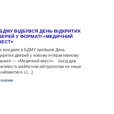
 БДМУ ВІДБУВСЯ ДЕНЬ ВІДКРИТИХ
ВЕРЕЙ У ФОРМАТІ «МЕДИЧНИЙ
ВЕСТ»
 вихідних в БДМУ пройшов День
дкритих дверей у новому інтерактивному
рматі — «Медичний квест». Захід дав
жливість майбутнім абітурієнтам не лише
найомитися з […]
значки