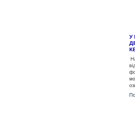
У
Д
К
На
ві
фо
мо
оз
По