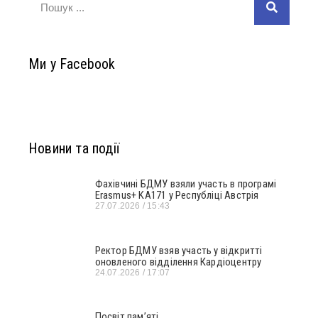
Ми у Facebook
Новини та події
Фахівчині БДМУ взяли участь в програмі
Erasmus+ KA171 у Республіці Австрія
27.07.2026
15:43
Ректор БДМУ взяв участь у відкритті
оновленого відділення Кардіоцентру
24.07.2026
17:07
Посвіт пам’яті