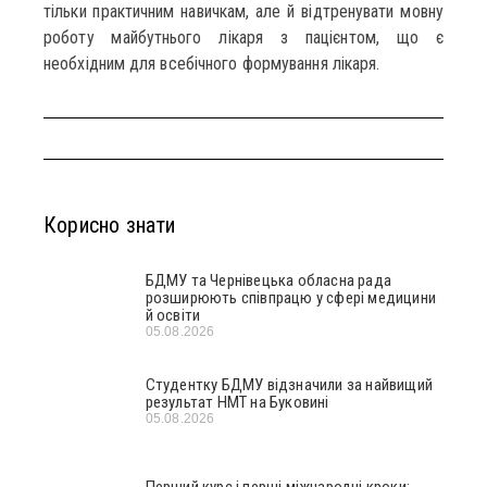
тільки практичним навичкам, але й відтренувати мовну
роботу майбутнього лікаря з пацієнтом, що є
необхідним для всебічного формування лікаря.
Корисно знати
БДМУ та Чернівецька обласна рада
розширюють співпрацю у сфері медицини
й освіти
05.08.2026
Студентку БДМУ відзначили за найвищий
результат НМТ на Буковині
05.08.2026
Перший курс і перші міжнародні кроки: