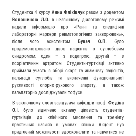
Студентка 4 курсу
Анна Фліківчук
разом з доцентом
Волошиною Л.О.
в незвичному діалоговому режимі
надали інформацію про «Ранні та специфічні
лабораторні маркери ревматологічних захворювань»,
після чого асистентом
Букач О.П.
було
продемонстровано двох пацієнтів з суглобовим
синдромом: один – з подагрою, другий – з
псоріатичним артритом. Студенти-гуртківці активно
приймали участь в зборі скарг та анамнезу пацієнтів,
пальпації суглобів та визначенні функціональної
рухливості опорно-рухового апарату, а також
пальпаторно досліджували тофуси.
В заключному слові завідувача кафедри проф.
Федіва
О.І.
було відмічено активну цікавість студентів-
гуртківців до клінічного мислення та тренінгу
практичних навиків в умовах клініки. Акцент був
приділений можливості вдосконалити та навчитися не