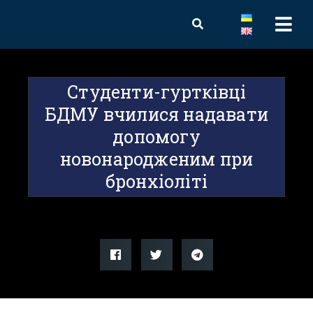
Студенти-гуртківці
БДМУ вчилися надавати
допомогу
новонародженим при
бронхіоліті