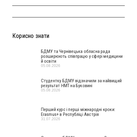
Корисно знати
БДМУ та Чернівецька обласна рада
розширюють співпрацю у сфері медицини
й освіти
05.08.2026
Студентку БДМУ відзначили за найвищий
результат НМТ на Буковині
05.08.2026
Перший курс і перші міжнародні кроки:
Erasmus+ в Республіці Австрія
31.07.2026