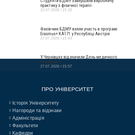
Студенти БДМУ завершили виробничу
практику з фізичної терапії
22.07.2026
15:20
Фахівчині БДМУ взяли участь в програмі
Erasmus+ KA171 у Республіці Австрія
27.07.2026
15:43
У Чернівцях відзначили День медичного
працівника
27.07.2026
15:57
ПРО УНІВЕРСИТЕТ
Історія Університету
Нагороди та відзнаки
Адміністрація
Факультети
Кафедри