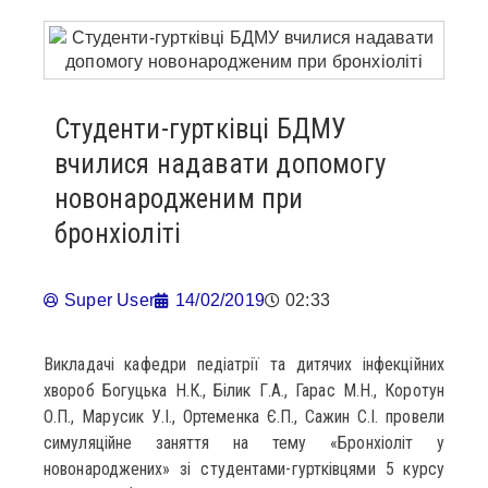
Студенти-гуртківці БДМУ
вчилися надавати допомогу
новонародженим при
бронхіоліті
Super User
14/02/2019
02:33
Викладачі кафедри педіатрії та дитячих інфекційних
хвороб Богуцька Н.К., Білик Г.А., Гарас М.Н., Коротун
О.П., Марусик У.І., Ортеменка Є.П., Сажин С.І. провели
симуляційне заняття на тему «Бронхіоліт у
новонароджених» зі студентами-гуртківцями 5 курсу