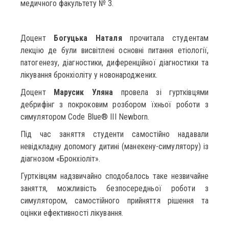
медичного факультету № 3.
Доцент
Богуцька Наталя
прочитала студентам
лекцію де були висвітлені основні питання етіології,
патогенезу, діагностики, диференційної діагностики та
лікування бронхіоліту у новонароджених.
Доцент
Марусик Уляна
провела зі гуртківцями
дебрифінг з покроковим розбором їхньої роботи з
симулятором Code Blue® III Newborn.
Під час заняття студенти самостійно надавали
невідкладну допомогу дитині (манекену-симулятору) із
діагнозом «Бронхіоліт».
Гуртківцям надзвичайно сподобалось таке незвичайне
заняття, можливість безпосередньої роботи з
симулятором, самостійного прийняття рішення та
оцінки ефективності лікування.