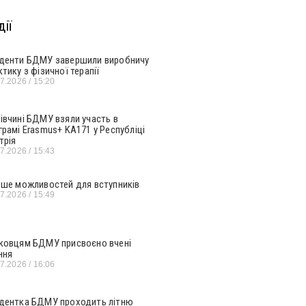
ії
денти БДМУ завершили виробничу
ктику з фізичної терапії
07.2026
15:20
івчині БДМУ взяли участь в
грамі Erasmus+ KA171 у Республіці
трія
07.2026
15:43
ьше можливостей для вступників
07.2026
15:49
ковцям БДМУ присвоєно вчені
ння
07.2026
16:06
дентка БДМУ проходить літню