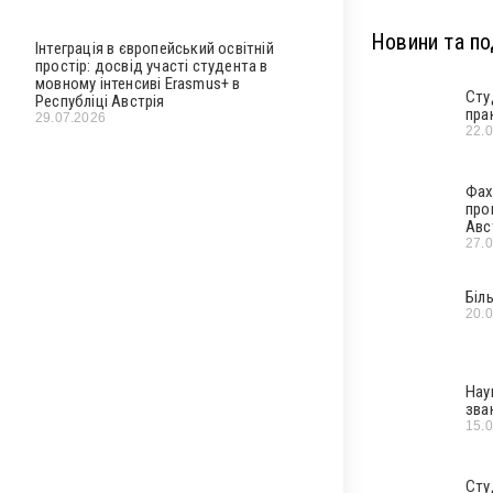
Новини та под
Інтеграція в європейський освітній
простір: досвід участі студента в
мовному інтенсиві Erasmus+ в
Сту
Республіці Австрія
пра
29.07.2026
22.
Фах
про
Авс
27.
Біл
20.
Нау
зва
15.
Сту