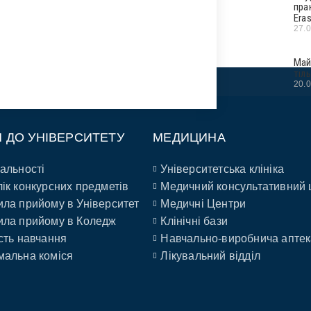
пра
Era
27.
Май
тіл
20.
П ДО УНІВЕРСИТЕТУ
МЕДИЦИНА
альності
Університетська клініка
ік конкурсних предметів
Медичний консультативний 
ла прийому в Університет
Медичні Центри
ла прийому в Коледж
Клінічні бази
сть навчання
Навчально-виробнича аптек
альна коміся
Лікувальний відділ