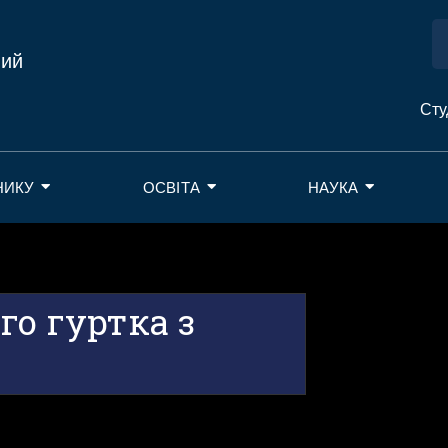
ний
Сту
НИКУ
ОСВІТА
НАУКА
го гуртка з