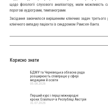
щодо фізіології слухового аналізатору, мали можливість са
порогові аудіограми, тимпанограми.
Засідання закінчилося вирішенням клінічних задач третього 
клінічного випадку пацієнта із синдромом Рамсея-Ханта.
Корисно знати
БДМУ та Чернівецька обласна рада
розширюють співпрацю у сфері
медицини й освіти
05.08.2026
Перший курс і перші міжнародні
кроки: Erasmus+ в Республіці Австрія
31.07.2026