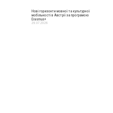
Нові горизонти мовної та культурної
мобільності в Австрії за програмою
Erasmus+
29.07.2026