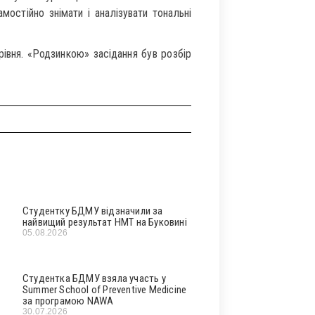
мостійно знімати і аналізувати тональні
рівня. «Родзинкою» засідання був розбір
Студентку БДМУ відзначили за
найвищий результат НМТ на Буковині
05.08.2026
Студентка БДМУ взяла участь у
Summer School of Preventive Medicine
за програмою NAWA
30.07.2026