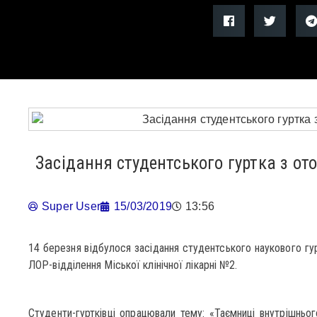
Засідання студентського гуртка з от
Super User
15/03/2019
13:56
14 березня відбулося засідання студентського наукового гу
ЛОР-відділення Міської клінічної лікарні №2.
Студенти-гуртківці опрацювали тему: «Таємниці внутрішнього