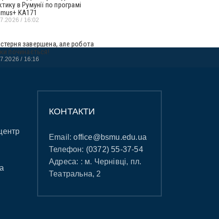
ктику в Румунії по програмі
smus+ KA171
07.2026
16:02
стерня завершена, але робота
ьки починається!
07.2026
16:16
КОНТАКТИ
центр
Email:
office@bsmu.edu.ua
Телефон:
(0372) 55-37-54
Адреса: : м. Чернівці, пл.
а
Театральна, 2