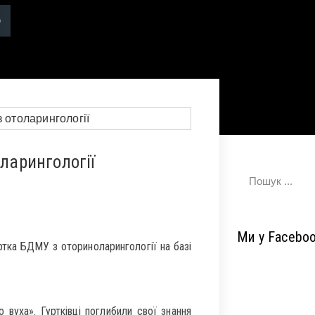
оларингології
Ми у Facebo
ртка БДМУ з оториноларингології на базі
 вуха». Гуртківці поглибили свої знання