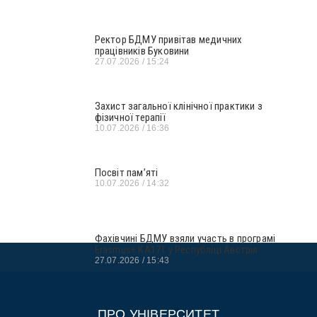
Ректор БДМУ привітав медичних
працівників Буковини
27.07.2026
15:24
Захист загальної клінічної практики з
фізичної терапії
10.07.2026
16:36
Посвіт пам’яті
10.07.2026
14:32
Фахівчині БДМУ взяли участь в програмі
Erasmus+ KA171 у Республіці Австрія
27.07.2026
15:43
ПРО УНІВЕРСИТЕТ