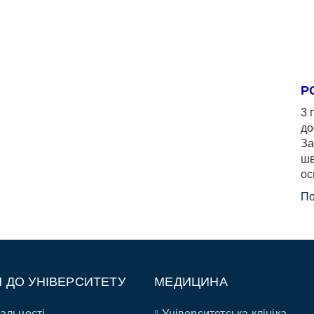
Р
3 
до
За
шв
ос
По
П ДО УНІВЕРСИТЕТУ
МЕДИЦИНА
альності
Університетська клініка