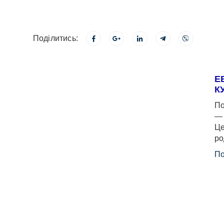
Поділитись:
Е
К
По
— 
Це
ро
По