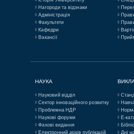
Нагороди та відзнаки
Перел
Адміністрація
Прави
Факультети
Прави
Кафедри
Варті
Вакансії
Прийм
НАУКА
ВИКЛ
Науковий відділ
Станд
Сектор інноваційного розвитку
Навча
Проблемна НДР
Норм
Наукові форуми
E-кат
Фахові видання
Біблі
Електронний архів публікацій
Дні н