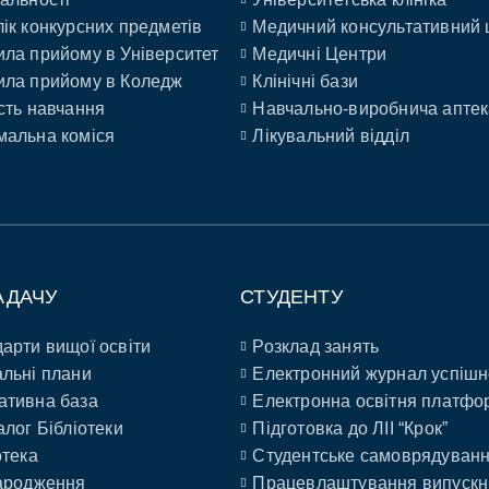
ік конкурсних предметів
Медичний консультативний 
ла прийому в Університет
Медичні Центри
ла прийому в Коледж
Клінічні бази
сть навчання
Навчально-виробнича аптек
альна коміся
Лікувальний відділ
АДАЧУ
СТУДЕНТУ
арти вищої освіти
Розклад занять
льні плани
Електронний журнал успішн
ативна база
Електронна освітня платфо
алог Бібліотеки
Підготовка до ЛІІ “Крок”
отека
Студентське самоврядуван
ародження
Працевлаштування випускн