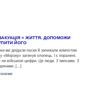
ВАКУАЦІЯ = ЖИТТЯ. ДОПОМОЖИ
УПИТИ ЙОГО
ки ми доїдали паски й запивали компотом
у «Мороку» загинув хлопець. І є поранені.
 не військові цифри. Це люди. З іменами. З
динами, […]
значки