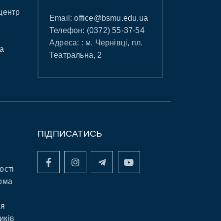
центр
Email:
office@bsmu.edu.ua
Телефон:
(0372) 55-37-54
Адреса: : м. Чернівці, пл.
а
Театральна, 2
ПІДПИСАТИСЬ
ості
рма
ня
иків