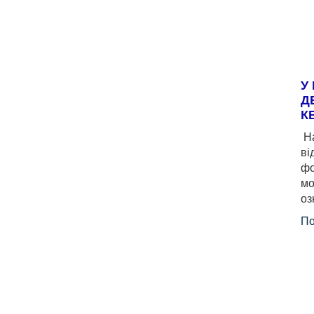
У
Д
К
На
ві
фо
мо
оз
По