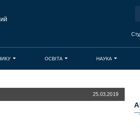
ний
Сту
НИКУ
ОСВІТА
НАУКА
25.03.2019
А