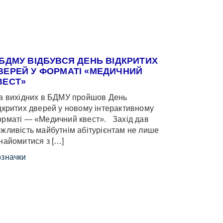
 БДМУ ВІДБУВСЯ ДЕНЬ ВІДКРИТИХ
ВЕРЕЙ У ФОРМАТІ «МЕДИЧНИЙ
ВЕСТ»
 вихідних в БДМУ пройшов День
дкритих дверей у новому інтерактивному
рматі — «Медичний квест». Захід дав
жливість майбутнім абітурієнтам не лише
найомитися з […]
значки