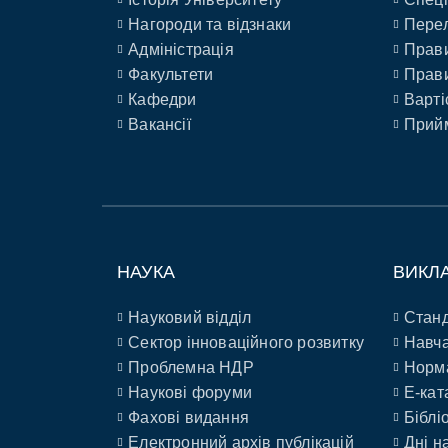
Нагороди та відзнаки
Перел
Адміністрація
Прави
Факультети
Прави
Кафедри
Варті
Вакансії
Прийм
НАУКА
ВИКЛ
Науковий відділ
Станд
Сектор інноваційного розвитку
Навча
Проблемна НДР
Норм
Наукові форуми
E-кат
Фахові видання
Біблі
Електронний архів публікацій
Дні н