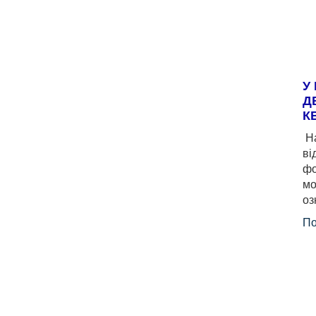
У
Д
К
На
ві
фо
мо
оз
По