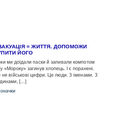
ВАКУАЦІЯ = ЖИТТЯ. ДОПОМОЖИ
УПИТИ ЙОГО
ки ми доїдали паски й запивали компотом
у «Мороку» загинув хлопець. І є поранені.
 не військові цифри. Це люди. З іменами. З
динами, […]
значки