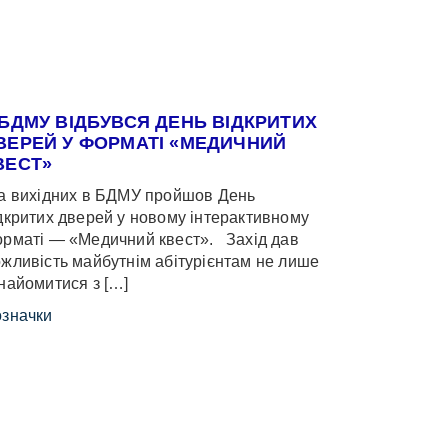
 БДМУ ВІДБУВСЯ ДЕНЬ ВІДКРИТИХ
ВЕРЕЙ У ФОРМАТІ «МЕДИЧНИЙ
ВЕСТ»
 вихідних в БДМУ пройшов День
дкритих дверей у новому інтерактивному
рматі — «Медичний квест». Захід дав
жливість майбутнім абітурієнтам не лише
найомитися з […]
значки