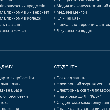
ік конкурсних предметів
Медичний консультативний 
ла прийому в Університет
Медичні Центри
ла прийому в Коледж
Клінічні бази
сть навчання
Навчально-виробнича аптек
альна коміся
Лікувальний відділ
АДАЧУ
СТУДЕНТУ
арти вищої освіти
Розклад занять
льні плани
Електронний журнал успішн
ативна база
Електронна освітня платфо
алог Бібліотеки
Підготовка до ЛІІ “Крок”
отека
Студентське самоврядуван
ародження
Працевлаштування випускн