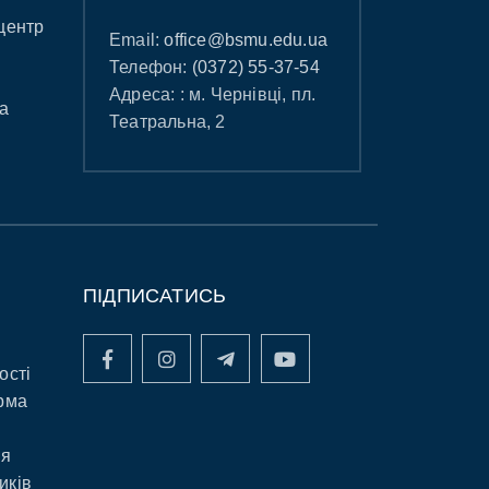
центр
Email:
office@bsmu.edu.ua
Телефон:
(0372) 55-37-54
Адреса: : м. Чернівці, пл.
а
Театральна, 2
ПІДПИСАТИСЬ
ості
рма
ня
иків