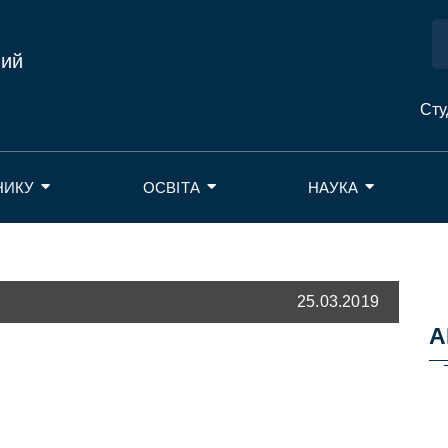
ний
Сту
НИКУ
ОСВІТА
НАУКА
25.03.2019
А