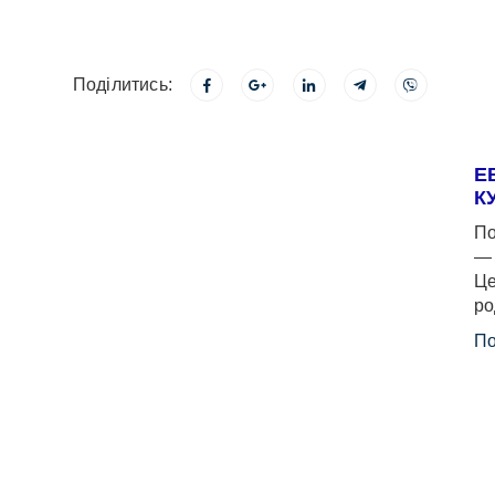
Поділитись:
Е
К
По
— 
Це
ро
По