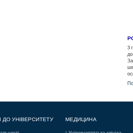
Р
3 
до
За
шв
ос
По
П ДО УНІВЕРСИТЕТУ
МЕДИЦИНА
альності
Університетська клініка