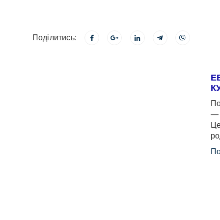
Поділитись:
Е
К
По
— 
Це
ро
По