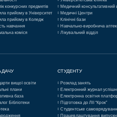
ік конкурсних предметів
Медичний консультативний 
ла прийому в Університет
Медичні Центри
ла прийому в Коледж
Клінічні бази
сть навчання
Навчально-виробнича аптек
альна коміся
Лікувальний відділ
АДАЧУ
СТУДЕНТУ
арти вищої освіти
Розклад занять
льні плани
Електронний журнал успішн
ативна база
Електронна освітня платфо
алог Бібліотеки
Підготовка до ЛІІ “Крок”
отека
Студентське самоврядуван
ародження
Працевлаштування випускн