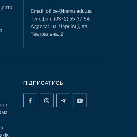
центр
Email:
office@bsmu.edu.ua
Телефон:
(0372) 55-37-54
Адреса: : м. Чернівці, пл.
а
Театральна, 2
ПІДПИСАТИСЬ
ості
рма
ня
иків