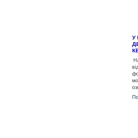
У
Д
К
На
ві
фо
мо
оз
По