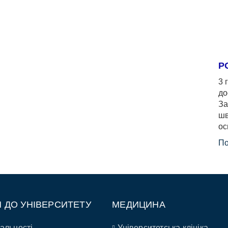
Р
3 
до
За
шв
ос
По
П ДО УНІВЕРСИТЕТУ
МЕДИЦИНА
альності
Університетська клініка