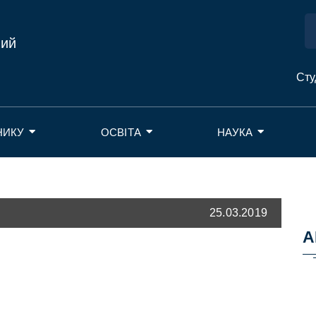
ний
Сту
НИКУ
ОСВІТА
НАУКА
25.03.2019
А