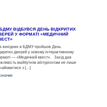
 БДМУ ВІДБУВСЯ ДЕНЬ ВІДКРИТИХ
ВЕРЕЙ У ФОРМАТІ «МЕДИЧНИЙ
ВЕСТ»
 вихідних в БДМУ пройшов День
дкритих дверей у новому інтерактивному
рматі — «Медичний квест». Захід дав
жливість майбутнім абітурієнтам не лише
найомитися з […]
значки