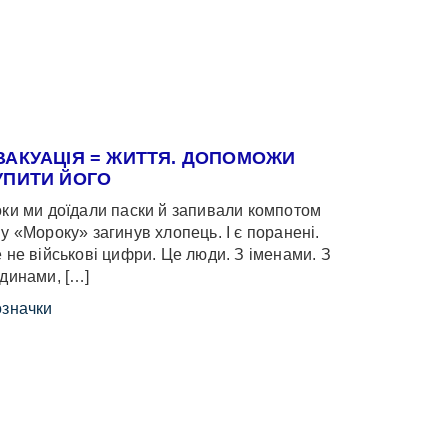
ВАКУАЦІЯ = ЖИТТЯ. ДОПОМОЖИ
УПИТИ ЙОГО
ки ми доїдали паски й запивали компотом
у «Мороку» загинув хлопець. І є поранені.
 не військові цифри. Це люди. З іменами. З
динами, […]
значки