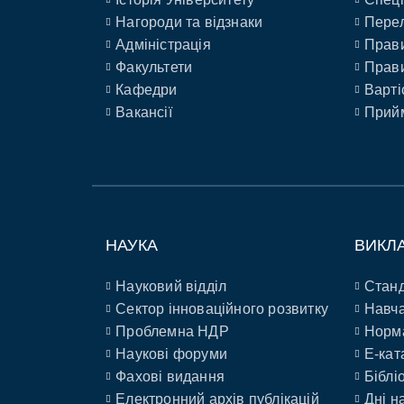
Нагороди та відзнаки
Перел
Адміністрація
Прави
Факультети
Прави
Кафедри
Варті
Вакансії
Прийм
НАУКА
ВИКЛ
Науковий відділ
Станд
Сектор інноваційного розвитку
Навча
Проблемна НДР
Норм
Наукові форуми
E-кат
Фахові видання
Біблі
Електронний архів публікацій
Дні н