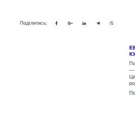
Поділитись:
Е
К
По
— 
Це
ро
По