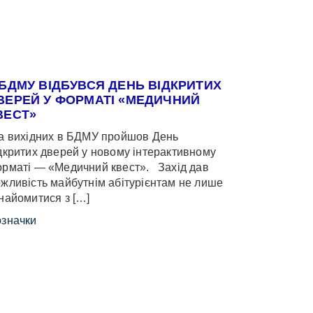
 БДМУ ВІДБУВСЯ ДЕНЬ ВІДКРИТИХ
ВЕРЕЙ У ФОРМАТІ «МЕДИЧНИЙ
ВЕСТ»
 вихідних в БДМУ пройшов День
дкритих дверей у новому інтерактивному
рматі — «Медичний квест». Захід дав
жливість майбутнім абітурієнтам не лише
найомитися з […]
значки