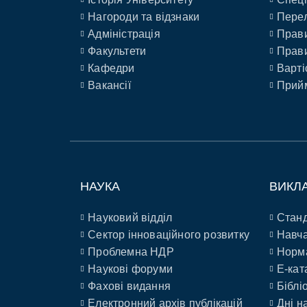
Нагороди та відзнаки
Перел
Адміністрація
Прави
Факультети
Прави
Кафедри
Варті
Вакансії
Прийм
НАУКА
ВИКЛ
Науковий відділ
Станд
Сектор інноваційного розвитку
Навча
Проблемна НДР
Норм
Наукові форуми
E-кат
Фахові видання
Біблі
Електронний архів публікацій
Дні н