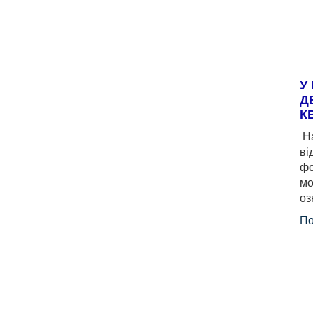
У
Д
К
На
ві
фо
мо
оз
По