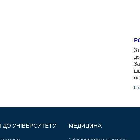
Р
3 
до
За
шв
ос
По
П ДО УНІВЕРСИТЕТУ
МЕДИЦИНА
альності
Університетська клініка