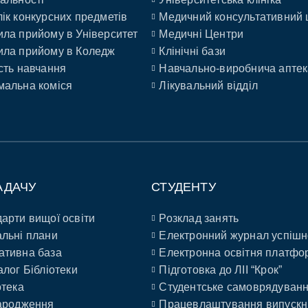
ік конкурсних предметів
Медичний консультативний 
ла прийому в Університет
Медичні Центри
ла прийому в Коледж
Клінічні бази
сть навчання
Навчально-виробнича аптек
альна коміся
Лікувальний відділ
АДАЧУ
СТУДЕНТУ
арти вищої освіти
Розклад занять
льні плани
Електронний журнал успішн
ативна база
Електронна освітня платфо
алог Бібліотеки
Підготовка до ЛІІ “Крок”
отека
Студентське самоврядуван
ародження
Працевлаштування випускн