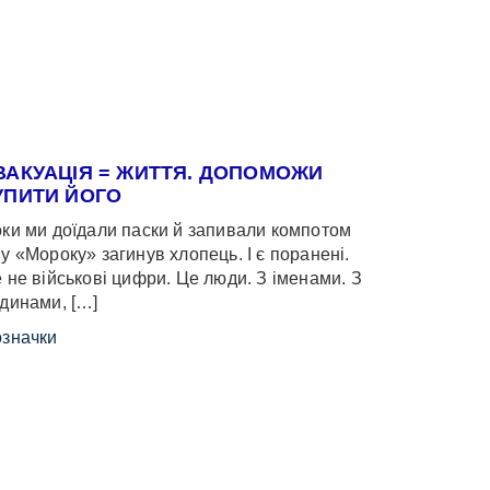
ВАКУАЦІЯ = ЖИТТЯ. ДОПОМОЖИ
УПИТИ ЙОГО
ки ми доїдали паски й запивали компотом
у «Мороку» загинув хлопець. І є поранені.
 не військові цифри. Це люди. З іменами. З
динами, […]
значки