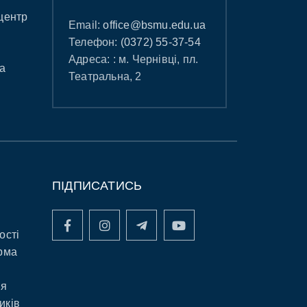
центр
Email:
office@bsmu.edu.ua
Телефон:
(0372) 55-37-54
Адреса: : м. Чернівці, пл.
а
Театральна, 2
ПІДПИСАТИСЬ
ості
рма
ня
иків