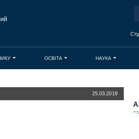
ний
Сту
НИКУ
ОСВІТА
НАУКА
25.03.2019
А