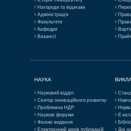
Нагороди та відзнаки
Перел
Адміністрація
Прави
Факультети
Прави
Кафедри
Варті
Вакансії
Прийм
НАУКА
ВИКЛ
Науковий відділ
Станд
Сектор інноваційного розвитку
Навча
Проблемна НДР
Норм
Наукові форуми
E-кат
Фахові видання
Біблі
Електронний архів публікацій
Дні н