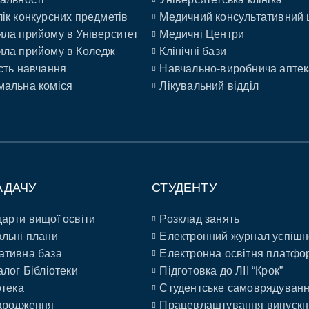
ік конкурсних предметів
Медичний консультативний 
ла прийому в Університет
Медичні Центри
ла прийому в Коледж
Клінічні бази
сть навчання
Навчально-виробнича аптек
альна коміся
Лікувальний відділ
АДАЧУ
СТУДЕНТУ
арти вищої освіти
Розклад занять
льні плани
Електронний журнал успішн
ативна база
Електронна освітня платфо
алог Бібліотеки
Підготовка до ЛІІ “Крок”
отека
Студентське самоврядуван
ародження
Працевлаштування випускн