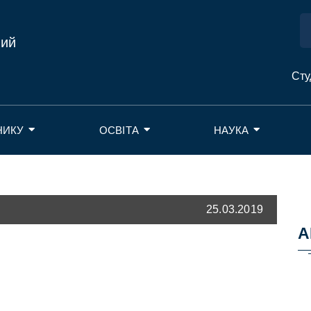
ний
Сту
НИКУ
ОСВІТА
НАУКА
25.03.2019
А