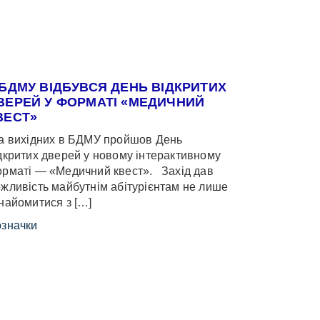
 БДМУ ВІДБУВСЯ ДЕНЬ ВІДКРИТИХ
ВЕРЕЙ У ФОРМАТІ «МЕДИЧНИЙ
ВЕСТ»
 вихідних в БДМУ пройшов День
дкритих дверей у новому інтерактивному
рматі — «Медичний квест». Захід дав
жливість майбутнім абітурієнтам не лише
найомитися з […]
значки