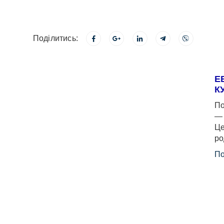
Поділитись:
Е
К
По
— 
Це
ро
По