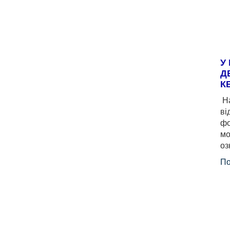
У
Д
К
На
ві
фо
мо
оз
По