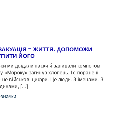
ВАКУАЦІЯ = ЖИТТЯ. ДОПОМОЖИ
УПИТИ ЙОГО
ки ми доїдали паски й запивали компотом
у «Мороку» загинув хлопець. І є поранені.
 не військові цифри. Це люди. З іменами. З
динами, […]
значки