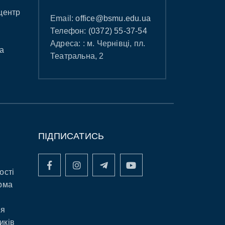
центр
Email:
office@bsmu.edu.ua
Телефон:
(0372) 55-37-54
Адреса: : м. Чернівці, пл.
а
Театральна, 2
ПІДПИСАТИСЬ
ості
рма
ня
иків