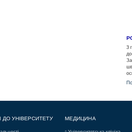
Р
3 
до
За
шв
ос
По
П ДО УНІВЕРСИТЕТУ
МЕДИЦИНА
альності
Університетська клініка