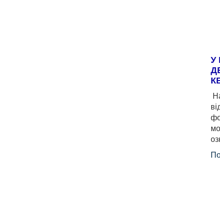
У
Д
К
На
ві
фо
мо
оз
По