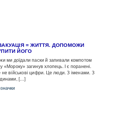
ВАКУАЦІЯ = ЖИТТЯ. ДОПОМОЖИ
УПИТИ ЙОГО
ки ми доїдали паски й запивали компотом
у «Мороку» загинув хлопець. І є поранені.
 не військові цифри. Це люди. З іменами. З
динами, […]
значки