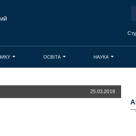
ний
Сту
НИКУ
ОСВІТА
НАУКА
25.03.2019
А