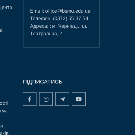
центр
Email:
office@bsmu.edu.ua
Телефон:
(0372) 55-37-54
Адреса: : м. Чернівці, пл.
а
Театральна, 2
ПІДПИСАТИСЬ
ості
рма
ня
иків