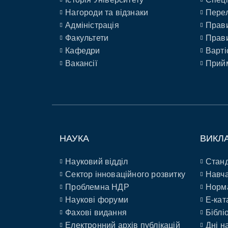
Нагороди та відзнаки
Перел
Адміністрація
Прави
Факультети
Прави
Кафедри
Варті
Вакансії
Прийм
НАУКА
ВИКЛ
Науковий відділ
Станд
Сектор інноваційного розвитку
Навча
Проблемна НДР
Норм
Наукові форуми
E-кат
Фахові видання
Біблі
Електронний архів публікацій
Дні н