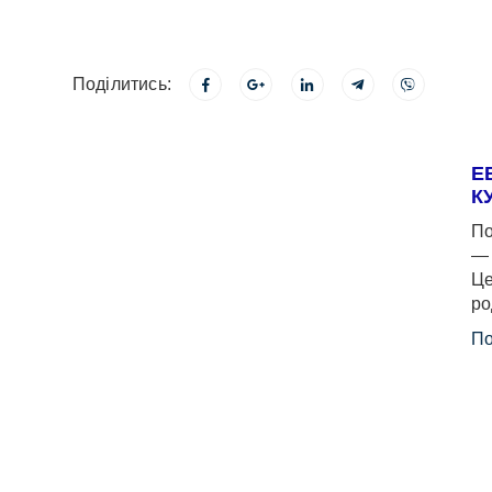
Поділитись:
Е
К
По
— 
Це
ро
По