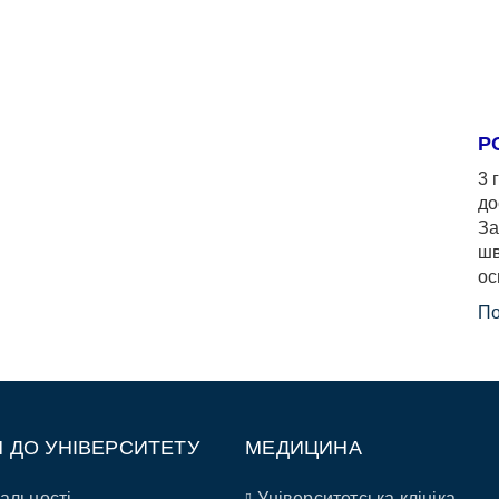
Р
3 
до
За
шв
ос
По
П ДО УНІВЕРСИТЕТУ
МЕДИЦИНА
альності
Університетська клініка