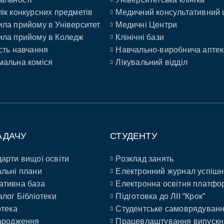
ік конкурсних предметів
Медичний консультативний 
ла прийому в Університет
Медичні Центри
ла прийому в Коледж
Клінічні бази
сть навчання
Навчально-виробнича аптек
альна коміся
Лікувальний відділ
АДАЧУ
СТУДЕНТУ
арти вищої освіти
Розклад занять
льні плани
Електронний журнал успішн
ативна база
Електронна освітня платфо
алог Бібліотеки
Підготовка до ЛІІ “Крок”
отека
Студентське самоврядуван
ародження
Працевлаштування випускн