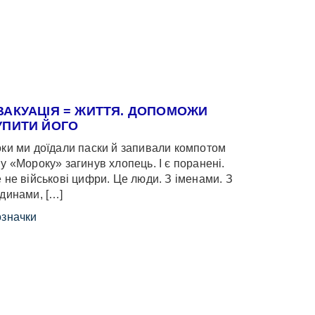
ВАКУАЦІЯ = ЖИТТЯ. ДОПОМОЖИ
УПИТИ ЙОГО
ки ми доїдали паски й запивали компотом
у «Мороку» загинув хлопець. І є поранені.
 не військові цифри. Це люди. З іменами. З
динами, […]
значки