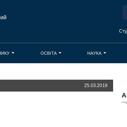
ний
Сту
НИКУ
ОСВІТА
НАУКА
25.03.2019
А