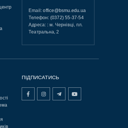
центр
Email:
office@bsmu.edu.ua
Телефон:
(0372) 55-37-54
Адреса: : м. Чернівці, пл.
а
Театральна, 2
ПІДПИСАТИСЬ
ості
рма
ня
иків