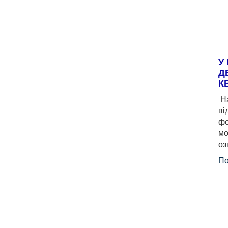
У
Д
К
На
ві
фо
мо
оз
По