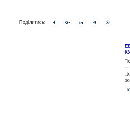
Поділитись:
Е
К
По
— 
Це
ро
По