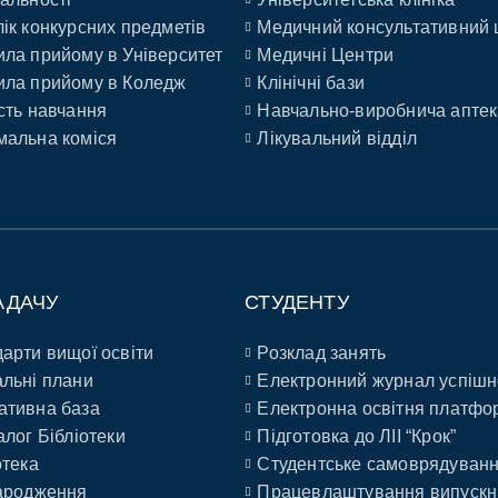
ік конкурсних предметів
Медичний консультативний 
ла прийому в Університет
Медичні Центри
ла прийому в Коледж
Клінічні бази
сть навчання
Навчально-виробнича аптек
альна коміся
Лікувальний відділ
АДАЧУ
СТУДЕНТУ
арти вищої освіти
Розклад занять
льні плани
Електронний журнал успішн
ативна база
Електронна освітня платфо
алог Бібліотеки
Підготовка до ЛІІ “Крок”
отека
Студентське самоврядуван
ародження
Працевлаштування випускн