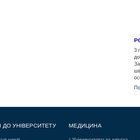
Р
3 
до
За
шв
ос
По
П ДО УНІВЕРСИТЕТУ
МЕДИЦИНА
альності
Університетська клініка