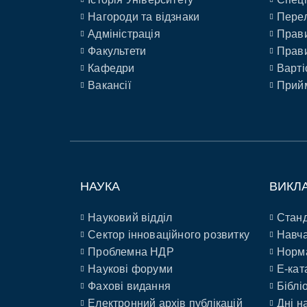
Нагороди та відзнаки
Перел
Адміністрація
Прави
Факультети
Прави
Кафедри
Варті
Вакансії
Прийм
НАУКА
ВИКЛ
Науковий відділ
Станд
Сектор інноваційного розвитку
Навча
Проблемна НДР
Норм
Наукові форуми
E-кат
Фахові видання
Біблі
Електронний архів публікацій
Дні н