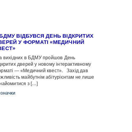
 БДМУ ВІДБУВСЯ ДЕНЬ ВІДКРИТИХ
ВЕРЕЙ У ФОРМАТІ «МЕДИЧНИЙ
ВЕСТ»
 вихідних в БДМУ пройшов День
дкритих дверей у новому інтерактивному
рматі — «Медичний квест». Захід дав
жливість майбутнім абітурієнтам не лише
найомитися з […]
значки