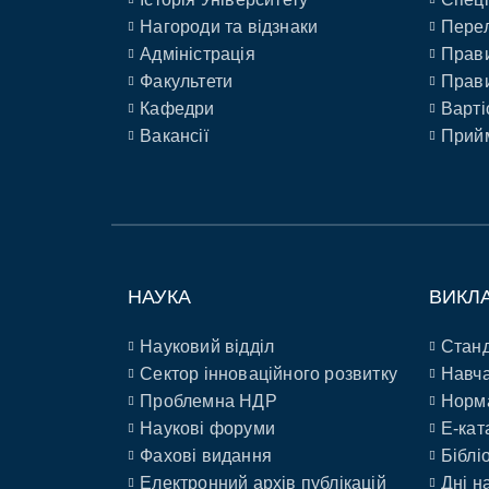
Нагороди та відзнаки
Перел
Адміністрація
Прави
Факультети
Прави
Кафедри
Варті
Вакансії
Прийм
НАУКА
ВИКЛ
Науковий відділ
Станд
Сектор інноваційного розвитку
Навча
Проблемна НДР
Норм
Наукові форуми
E-кат
Фахові видання
Біблі
Електронний архів публікацій
Дні н