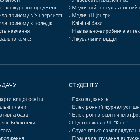
ік конкурсних предметів
Медичний консультативний 
ла прийому в Університет
Медичні Центри
ла прийому в Коледж
Клінічні бази
сть навчання
Навчально-виробнича аптек
альна коміся
Лікувальний відділ
АДАЧУ
СТУДЕНТУ
арти вищої освіти
Розклад занять
льні плани
Електронний журнал успішн
ативна база
Електронна освітня платфо
алог Бібліотеки
Підготовка до ЛІІ “Крок”
отека
Студентське самоврядуван
ародження
Працевлаштування випускн