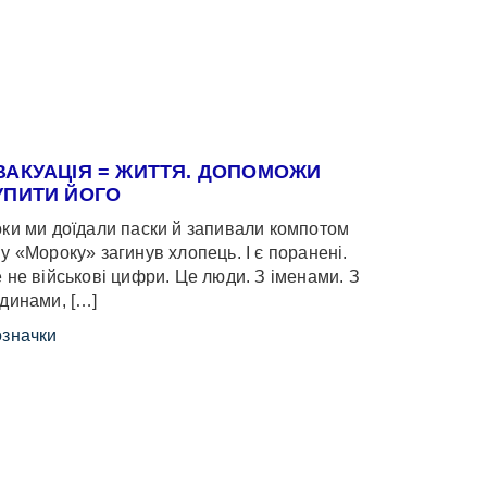
ВАКУАЦІЯ = ЖИТТЯ. ДОПОМОЖИ
УПИТИ ЙОГО
ки ми доїдали паски й запивали компотом
у «Мороку» загинув хлопець. І є поранені.
 не військові цифри. Це люди. З іменами. З
динами, […]
значки