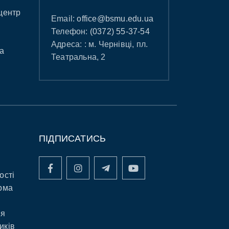
центр
Email:
office@bsmu.edu.ua
Телефон:
(0372) 55-37-54
Адреса: : м. Чернівці, пл.
а
Театральна, 2
ПІДПИСАТИСЬ
ості
рма
ня
иків