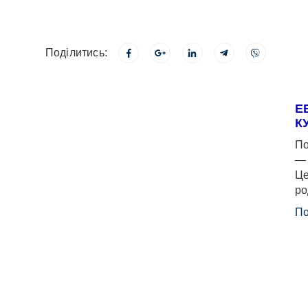
Поділитись:
Е
К
По
— 
Це
ро
По