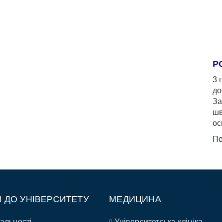
Р
3 
до
За
шв
ос
По
П ДО УНІВЕРСИТЕТУ
МЕДИЦИНА
альності
Університетська клініка