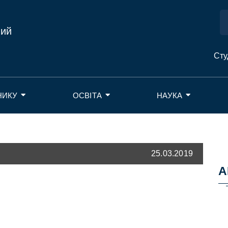
ний
Сту
НИКУ
ОСВІТА
НАУКА
25.03.2019
А