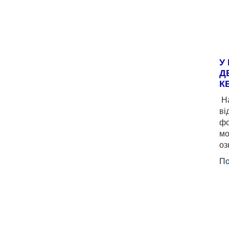
У
Д
К
На
ві
фо
мо
оз
По