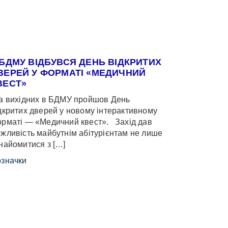
 БДМУ ВІДБУВСЯ ДЕНЬ ВІДКРИТИХ
ВЕРЕЙ У ФОРМАТІ «МЕДИЧНИЙ
ВЕСТ»
 вихідних в БДМУ пройшов День
дкритих дверей у новому інтерактивному
рматі — «Медичний квест». Захід дав
жливість майбутнім абітурієнтам не лише
найомитися з […]
значки