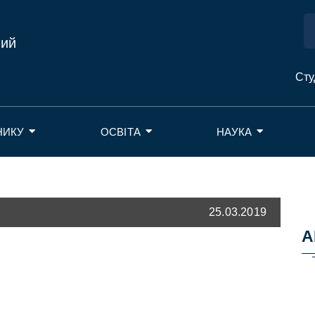
ний
Сту
НИКУ
ОСВІТА
НАУКА
25.03.2019
А