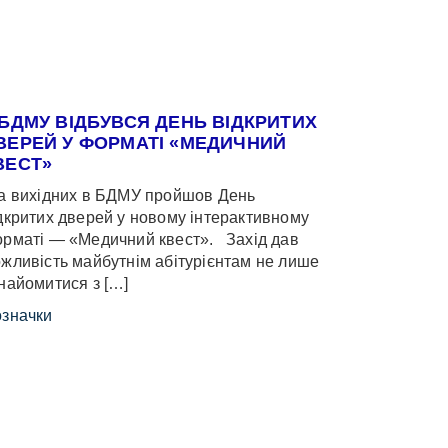
 БДМУ ВІДБУВСЯ ДЕНЬ ВІДКРИТИХ
ВЕРЕЙ У ФОРМАТІ «МЕДИЧНИЙ
ВЕСТ»
 вихідних в БДМУ пройшов День
дкритих дверей у новому інтерактивному
рматі — «Медичний квест». Захід дав
жливість майбутнім абітурієнтам не лише
найомитися з […]
значки