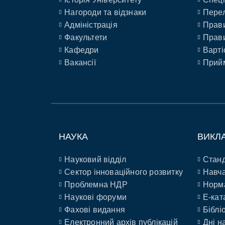
Нагороди та відзнаки
Перел
Адміністрація
Прави
Факультети
Прави
Кафедри
Варті
Вакансії
Прийм
НАУКА
ВИКЛ
Науковий відділ
Станд
Сектор інноваційного розвитку
Навча
Проблемна НДР
Норм
Наукові форуми
E-кат
Фахові видання
Біблі
Електронний архів публікацій
Дні н