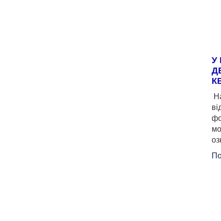
У
Д
К
На
ві
фо
мо
оз
По