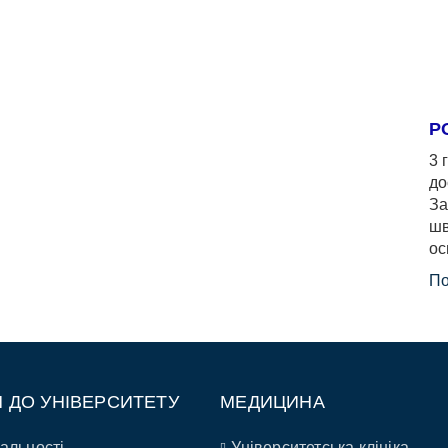
Р
3 
до
За
шв
ос
По
П ДО УНІВЕРСИТЕТУ
МЕДИЦИНА
альності
Університетська клініка