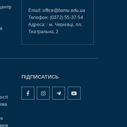
центр
Email:
office@bsmu.edu.ua
Телефон:
(0372) 55-37-54
Адреса: : м. Чернівці, пл.
а
Театральна, 2
ПІДПИСАТИСЬ
ості
рма
ня
иків