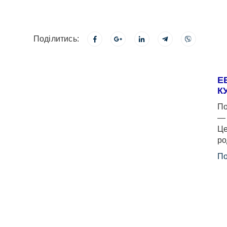
Поділитись:
Е
К
По
— 
Це
ро
По