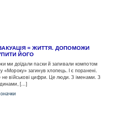
ВАКУАЦІЯ = ЖИТТЯ. ДОПОМОЖИ
УПИТИ ЙОГО
ки ми доїдали паски й запивали компотом
у «Мороку» загинув хлопець. І є поранені.
 не військові цифри. Це люди. З іменами. З
динами, […]
значки