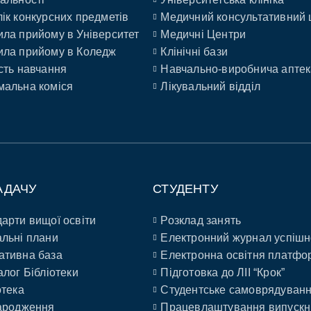
ік конкурсних предметів
Медичний консультативний 
ла прийому в Університет
Медичні Центри
ла прийому в Коледж
Клінічні бази
сть навчання
Навчально-виробнича аптек
альна коміся
Лікувальний відділ
АДАЧУ
СТУДЕНТУ
арти вищої освіти
Розклад занять
льні плани
Електронний журнал успішн
ативна база
Електронна освітня платфо
алог Бібліотеки
Підготовка до ЛІІ “Крок”
отека
Студентське самоврядуван
ародження
Працевлаштування випускн