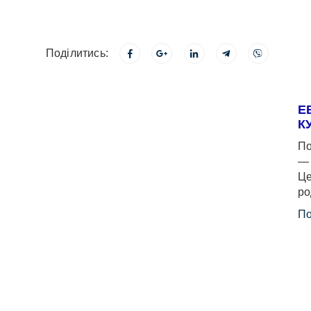
Поділитись:
Е
К
По
— 
Це
ро
По