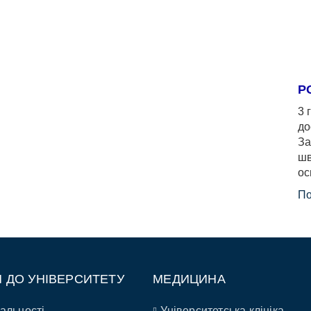
Р
3 
до
За
шв
ос
По
П ДО УНІВЕРСИТЕТУ
МЕДИЦИНА
альності
Університетська клініка