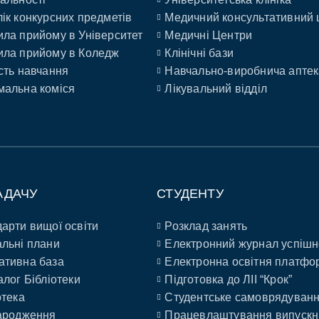
ік конкурсних предметів
Медичний консультативний 
ла прийому в Університет
Медичні Центри
ла прийому в Коледж
Клінічні бази
сть навчання
Навчально-виробнича аптек
альна коміся
Лікувальний відділ
АДАЧУ
СТУДЕНТУ
арти вищої освіти
Розклад занять
льні плани
Електронний журнал успішн
ативна база
Електронна освітня платфо
алог Бібліотеки
Підготовка до ЛІІ “Крок”
отека
Студентське самоврядуван
ародження
Працевлаштування випускн