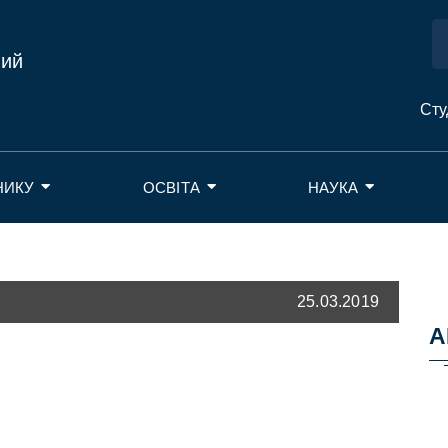
ний
Сту
НИКУ
ОСВІТА
НАУКА
25.03.2019
А