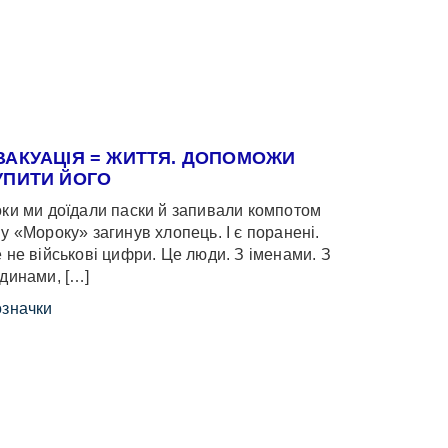
ВАКУАЦІЯ = ЖИТТЯ. ДОПОМОЖИ
УПИТИ ЙОГО
ки ми доїдали паски й запивали компотом
у «Мороку» загинув хлопець. І є поранені.
 не військові цифри. Це люди. З іменами. З
динами, […]
значки