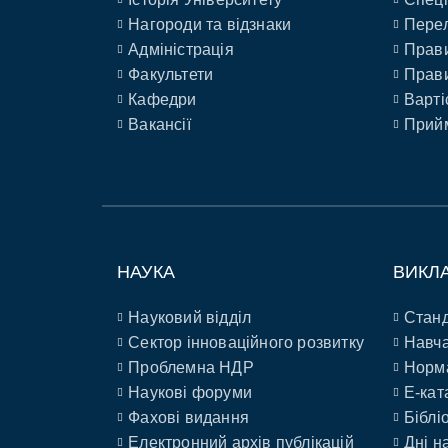
Нагороди та відзнаки
Перел
Адміністрація
Прави
Факультети
Прави
Кафедри
Варті
Вакансії
Прийм
НАУКА
ВИКЛ
Науковий відділ
Станд
Сектор інноваційного розвитку
Навча
Проблемна НДР
Норм
Наукові форуми
E-кат
Фахові видання
Біблі
Електронний архів публікацій
Дні н