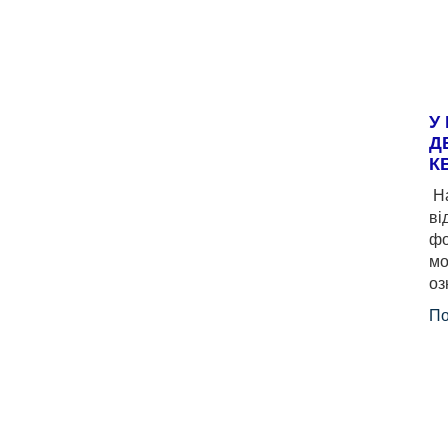
У
Д
К
На
ві
фо
мо
оз
По