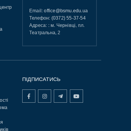
центр
Email:
office@bsmu.edu.ua
Телефон:
(0372) 55-37-54
Адреса: : м. Чернівці, пл.
а
Театральна, 2
ПІДПИСАТИСЬ
ості
рма
ня
иків