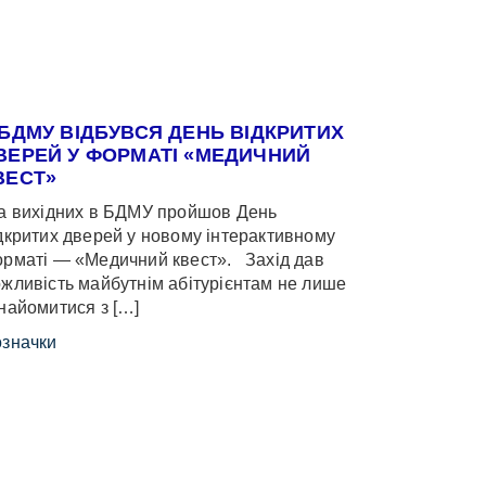
 БДМУ ВІДБУВСЯ ДЕНЬ ВІДКРИТИХ
ВЕРЕЙ У ФОРМАТІ «МЕДИЧНИЙ
ВЕСТ»
 вихідних в БДМУ пройшов День
дкритих дверей у новому інтерактивному
рматі — «Медичний квест». Захід дав
жливість майбутнім абітурієнтам не лише
найомитися з […]
значки