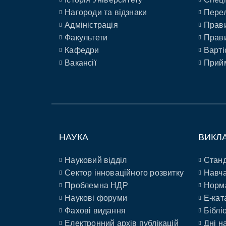
Нагороди та відзнаки
Перел
Адміністрація
Прави
Факультети
Прави
Кафедри
Варті
Вакансії
Прийм
НАУКА
ВИКЛ
Науковий відділ
Станд
Сектор інноваційного розвитку
Навча
Проблемна НДР
Норм
Наукові форуми
E-кат
Фахові видання
Біблі
Електронний архів публікацій
Дні н