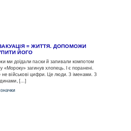
ВАКУАЦІЯ = ЖИТТЯ. ДОПОМОЖИ
УПИТИ ЙОГО
ки ми доїдали паски й запивали компотом
у «Мороку» загинув хлопець. І є поранені.
 не військові цифри. Це люди. З іменами. З
динами, […]
значки