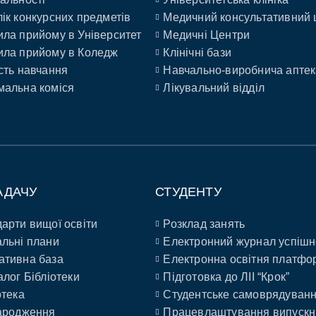
ік конкурсних предметів
Медичний консультативний 
ла прийому в Університет
Медичні Центри
ла прийому в Коледж
Клінічні бази
сть навчання
Навчально-виробнича аптек
альна коміся
Лікувальний відділ
АДАЧУ
СТУДЕНТУ
арти вищої освіти
Розклад занять
льні плани
Електронний журнал успішн
ативна база
Електронна освітня платфо
алог Бібліотеки
Підготовка до ЛІІ “Крок”
отека
Студентське самоврядуван
ародження
Працевлаштування випускн