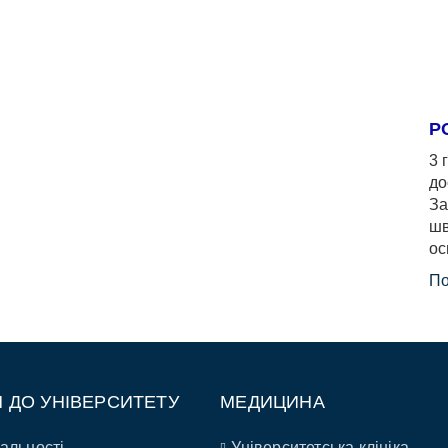
Р
3 
до
За
шв
ос
По
П ДО УНІВЕРСИТЕТУ
МЕДИЦИНА
альності
Університетська клініка