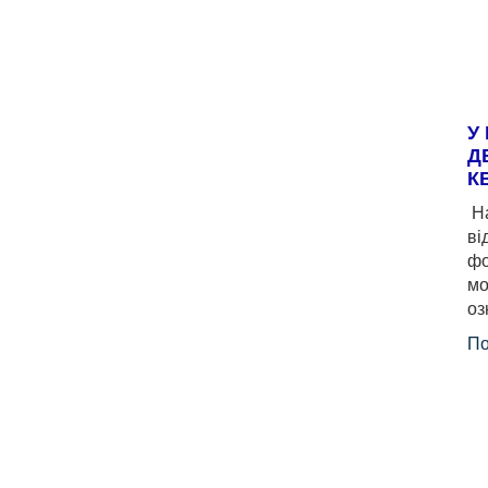
У
Д
К
На
ві
фо
мо
оз
По