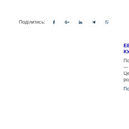
Поділитись:
Е
К
По
— 
Це
ро
По