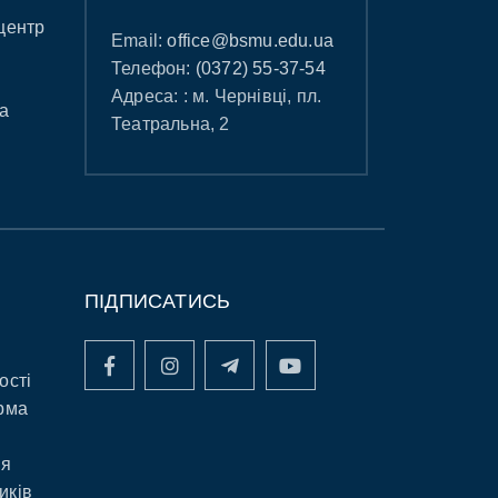
центр
Email:
office@bsmu.edu.ua
Телефон:
(0372) 55-37-54
Адреса: : м. Чернівці, пл.
а
Театральна, 2
ПІДПИСАТИСЬ
ості
рма
ня
иків