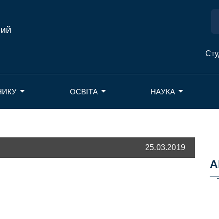
ний
Сту
НИКУ
ОСВІТА
НАУКА
25.03.2019
А