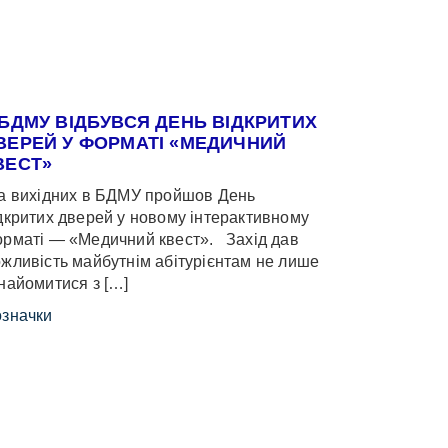
 БДМУ ВІДБУВСЯ ДЕНЬ ВІДКРИТИХ
ВЕРЕЙ У ФОРМАТІ «МЕДИЧНИЙ
ВЕСТ»
 вихідних в БДМУ пройшов День
дкритих дверей у новому інтерактивному
рматі — «Медичний квест». Захід дав
жливість майбутнім абітурієнтам не лише
найомитися з […]
значки