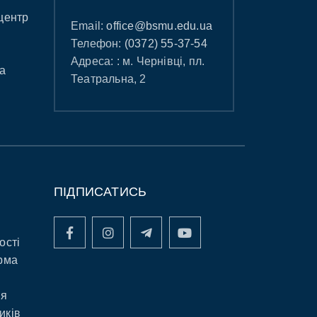
центр
Email:
office@bsmu.edu.ua
Телефон:
(0372) 55-37-54
Адреса: : м. Чернівці, пл.
а
Театральна, 2
ПІДПИСАТИСЬ
ості
рма
ня
иків