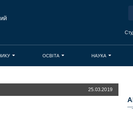
ний
Сту
НИКУ
ОСВІТА
НАУКА
25.03.2019
А