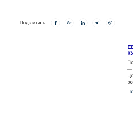
Поділитись:
Е
К
По
— 
Це
ро
По