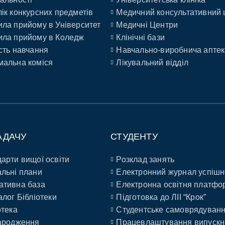
ік конкурсних предметів
Медичний консультативний 
ла прийому в Університет
Медичні Центри
ла прийому в Коледж
Клінічні бази
сть навчання
Навчально-виробнича аптек
альна коміся
Лікувальний відділ
АДАЧУ
СТУДЕНТУ
арти вищої освіти
Розклад занять
льні плани
Електронний журнал успішн
ативна база
Електронна освітня платфо
алог Бібліотеки
Підготовка до ЛІІ “Крок”
отека
Студентське самоврядуван
ародження
Працевлаштування випускн