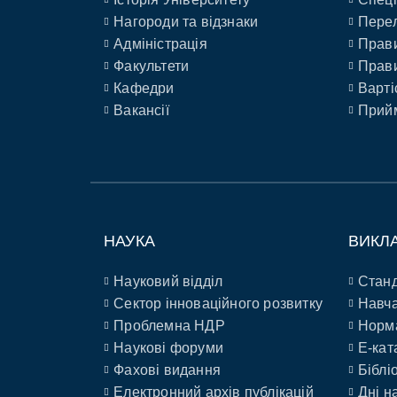
Нагороди та відзнаки
Перел
Адміністрація
Прави
Факультети
Прави
Кафедри
Варті
Вакансії
Прийм
НАУКА
ВИКЛ
Науковий відділ
Станд
Сектор інноваційного розвитку
Навча
Проблемна НДР
Норм
Наукові форуми
E-кат
Фахові видання
Біблі
Електронний архів публікацій
Дні н