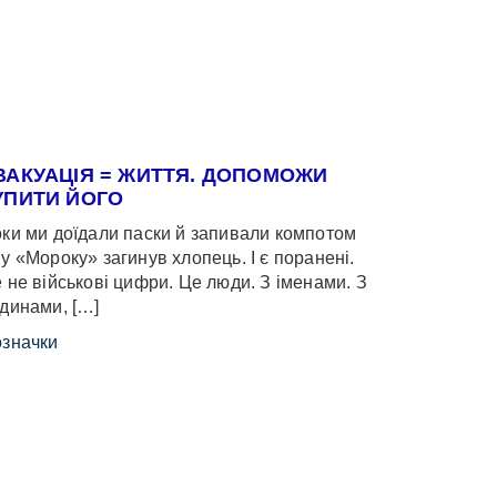
ВАКУАЦІЯ = ЖИТТЯ. ДОПОМОЖИ
УПИТИ ЙОГО
ки ми доїдали паски й запивали компотом
у «Мороку» загинув хлопець. І є поранені.
 не військові цифри. Це люди. З іменами. З
динами, […]
значки