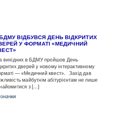
 БДМУ ВІДБУВСЯ ДЕНЬ ВІДКРИТИХ
ВЕРЕЙ У ФОРМАТІ «МЕДИЧНИЙ
ВЕСТ»
 вихідних в БДМУ пройшов День
дкритих дверей у новому інтерактивному
рматі — «Медичний квест». Захід дав
жливість майбутнім абітурієнтам не лише
найомитися з […]
значки