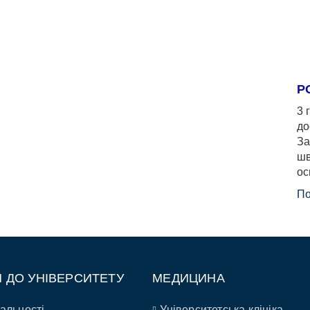
Р
3 
до
За
шв
ос
По
П ДО УНІВЕРСИТЕТУ
МЕДИЦИНА
альності
Університетська клініка