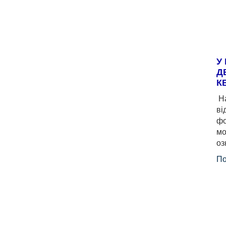
У
Д
К
На
ві
фо
мо
оз
По