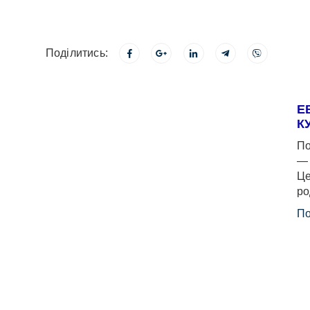
Поділитись:
Е
К
По
— 
Це
ро
По