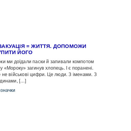
ВАКУАЦІЯ = ЖИТТЯ. ДОПОМОЖИ
УПИТИ ЙОГО
ки ми доїдали паски й запивали компотом
у «Мороку» загинув хлопець. І є поранені.
 не військові цифри. Це люди. З іменами. З
динами, […]
значки