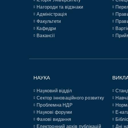
Нагороди та відзнаки
Перел
Адміністрація
Прави
Факультети
Прави
Кафедри
Варті
Вакансії
Прийм
НАУКА
ВИКЛ
Науковий відділ
Станд
Сектор інноваційного розвитку
Навча
Проблемна НДР
Норм
Наукові форуми
E-кат
Фахові видання
Біблі
Електронний архів публікацій
Дні н