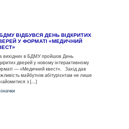
 БДМУ ВІДБУВСЯ ДЕНЬ ВІДКРИТИХ
ВЕРЕЙ У ФОРМАТІ «МЕДИЧНИЙ
ВЕСТ»
 вихідних в БДМУ пройшов День
дкритих дверей у новому інтерактивному
рматі — «Медичний квест». Захід дав
жливість майбутнім абітурієнтам не лише
найомитися з […]
значки