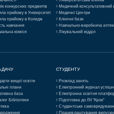
ік конкурсних предметів
Медичний консультативний 
ла прийому в Університет
Медичні Центри
ла прийому в Коледж
Клінічні бази
сть навчання
Навчально-виробнича аптек
альна коміся
Лікувальний відділ
АДАЧУ
СТУДЕНТУ
арти вищої освіти
Розклад занять
льні плани
Електронний журнал успішн
ативна база
Електронна освітня платфо
алог Бібліотеки
Підготовка до ЛІІ “Крок”
отека
Студентське самоврядуван
ародження
Працевлаштування випускн