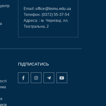
центр
Email:
office@bsmu.edu.ua
Телефон:
(0372) 55-37-54
Адреса: : м. Чернівці, пл.
а
Театральна, 2
ПІДПИСАТИСЬ
ості
рма
ня
иків