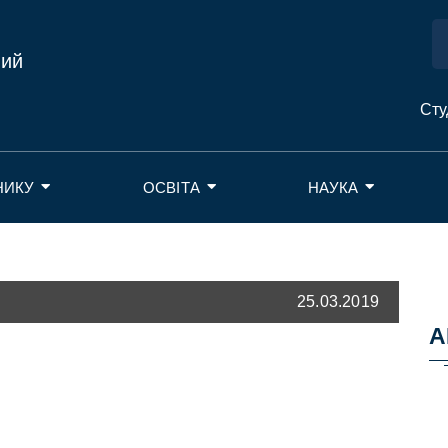
ний
Сту
НИКУ
ОСВІТА
НАУКА
25.03.2019
А