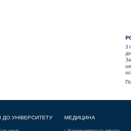
Р
3 
до
За
шв
ос
По
П ДО УНІВЕРСИТЕТУ
МЕДИЦИНА
альності
Університетська клініка