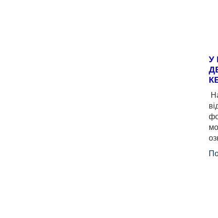
У
Д
К
На
ві
фо
мо
оз
По