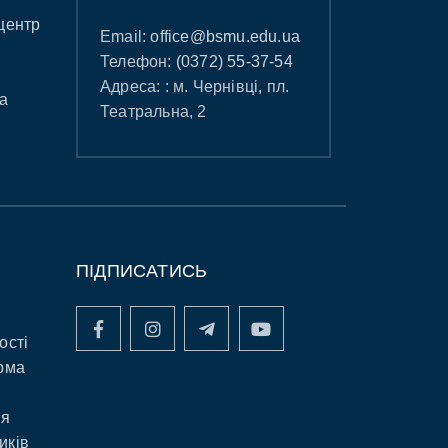
центр
Email:
office@bsmu.edu.ua
Телефон:
(0372) 55-37-54
Адреса: : м. Чернівці, пл.
а
Театральна, 2
ПІДПИСАТИСЬ
ості
рма
ня
иків