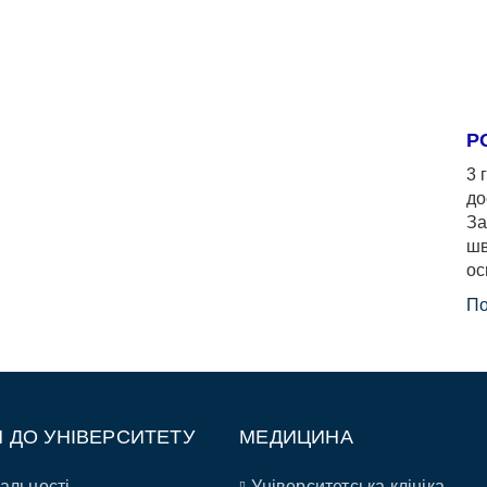
Р
3 
до
За
шв
ос
По
П ДО УНІВЕРСИТЕТУ
МЕДИЦИНА
альності
Університетська клініка