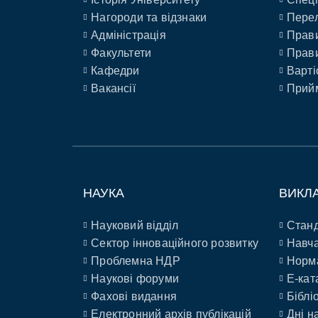
Нагороди та відзнаки
Перел
Адміністрація
Прави
Факультети
Прави
Кафедри
Варті
Вакансії
Прийм
НАУКА
ВИКЛ
Науковий відділ
Станд
Сектор інноваційного розвитку
Навча
Проблемна НДР
Норм
Наукові форуми
E-кат
Фахові видання
Біблі
Електронний архів публікацій
Дні н