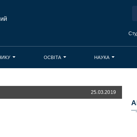
ний
Сту
НИКУ
ОСВІТА
НАУКА
25.03.2019
А