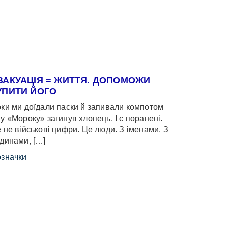
ВАКУАЦІЯ = ЖИТТЯ. ДОПОМОЖИ
УПИТИ ЙОГО
ки ми доїдали паски й запивали компотом
у «Мороку» загинув хлопець. І є поранені.
 не військові цифри. Це люди. З іменами. З
динами, […]
значки