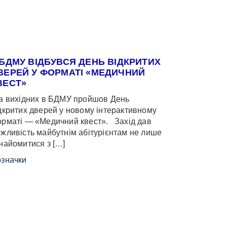
 БДМУ ВІДБУВСЯ ДЕНЬ ВІДКРИТИХ
ВЕРЕЙ У ФОРМАТІ «МЕДИЧНИЙ
ВЕСТ»
 вихідних в БДМУ пройшов День
дкритих дверей у новому інтерактивному
рматі — «Медичний квест». Захід дав
жливість майбутнім абітурієнтам не лише
найомитися з […]
значки