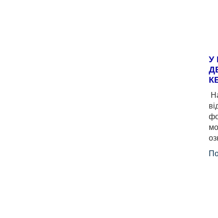
У
Д
К
На
ві
фо
мо
оз
По