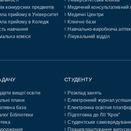
ік конкурсних предметів
Медичний консультативний 
ла прийому в Університет
Медичні Центри
ла прийому в Коледж
Клінічні бази
сть навчання
Навчально-виробнича аптек
альна коміся
Лікувальний відділ
АДАЧУ
СТУДЕНТУ
арти вищої освіти
Розклад занять
льні плани
Електронний журнал успішн
ативна база
Електронна освітня платфо
алог Бібліотеки
Підготовка до ЛІІ “Крок”
отека
Студентське самоврядуван
ародження
Працевлаштування випускн