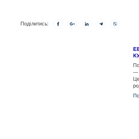
Поділитись:
Е
К
По
— 
Це
ро
По