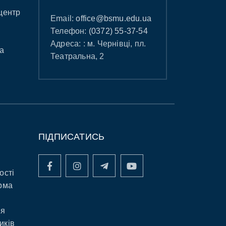
центр
Email:
office@bsmu.edu.ua
Телефон:
(0372) 55-37-54
Адреса: : м. Чернівці, пл.
а
Театральна, 2
ПІДПИСАТИСЬ
ості
рма
ня
иків