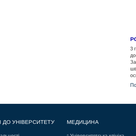
Р
3 
до
За
шв
ос
По
П ДО УНІВЕРСИТЕТУ
МЕДИЦИНА
альності
Університетська клініка