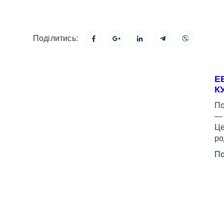
Поділитись:
Е
К
По
— 
Це
ро
По