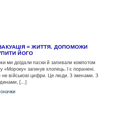
ВАКУАЦІЯ = ЖИТТЯ. ДОПОМОЖИ
УПИТИ ЙОГО
ки ми доїдали паски й запивали компотом
у «Мороку» загинув хлопець. І є поранені.
 не військові цифри. Це люди. З іменами. З
динами, […]
значки