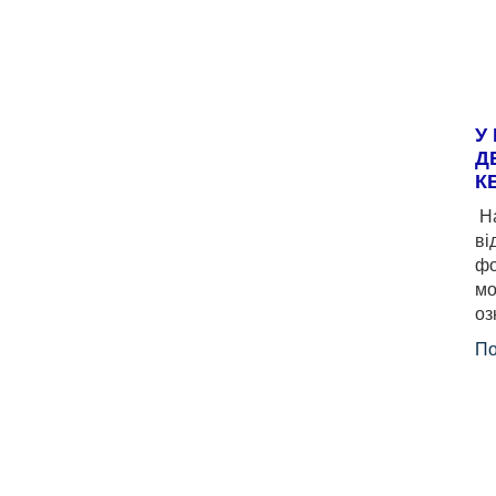
У
Д
К
На
ві
фо
мо
оз
По