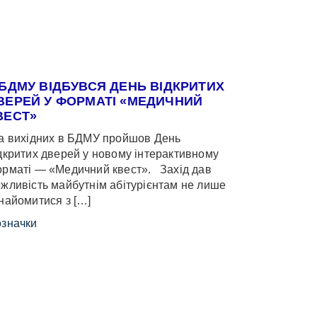
 БДМУ ВІДБУВСЯ ДЕНЬ ВІДКРИТИХ
ВЕРЕЙ У ФОРМАТІ «МЕДИЧНИЙ
ВЕСТ»
 вихідних в БДМУ пройшов День
дкритих дверей у новому інтерактивному
рматі — «Медичний квест». Захід дав
жливість майбутнім абітурієнтам не лише
найомитися з […]
значки