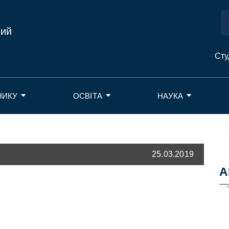
ний
Сту
НИКУ
ОСВІТА
НАУКА
25.03.2019
А