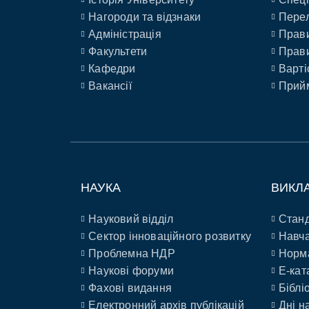
Нагороди та відзнаки
Перел
Адміністрація
Прави
Факультети
Прави
Кафедри
Варті
Вакансії
Прийм
НАУКА
ВИКЛ
Науковий відділ
Станд
Сектор інноваційного розвитку
Навча
Проблемна НДР
Норм
Наукові форуми
E-кат
Фахові видання
Біблі
Електронний архів публікацій
Дні н