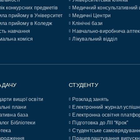
ік конкурсних предметів
Медичний консультативний 
ла прийому в Університет
Медичні Центри
ла прийому в Коледж
Клінічні бази
сть навчання
Навчально-виробнича аптек
альна коміся
Лікувальний відділ
АДАЧУ
СТУДЕНТУ
арти вищої освіти
Розклад занять
льні плани
Електронний журнал успішн
ативна база
Електронна освітня платфо
алог Бібліотеки
Підготовка до ЛІІ “Крок”
отека
Студентське самоврядуван
ародження
Працевлаштування випускн