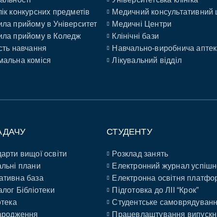
ік конкурсних предметів
Медичний консультативний 
ла прийому в Університет
Медичні Центри
ла прийому в Коледж
Клінічні бази
сть навчання
Навчально-виробнича аптек
альна коміся
Лікувальний відділ
АДАЧУ
СТУДЕНТУ
арти вищої освіти
Розклад занять
льні плани
Електронний журнал успішн
ативна база
Електронна освітня платфо
алог Бібліотеки
Підготовка до ЛІІ “Крок”
отека
Студентське самоврядуван
ародження
Працевлаштування випускн