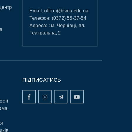
центр
Email:
office@bsmu.edu.ua
Телефон:
(0372) 55-37-54
Адреса: : м. Чернівці, пл.
а
Театральна, 2
ПІДПИСАТИСЬ
ості
рма
ня
иків