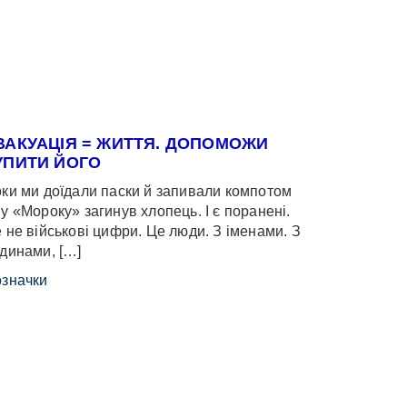
ВАКУАЦІЯ = ЖИТТЯ. ДОПОМОЖИ
УПИТИ ЙОГО
ки ми доїдали паски й запивали компотом
у «Мороку» загинув хлопець. І є поранені.
 не військові цифри. Це люди. З іменами. З
динами, […]
значки