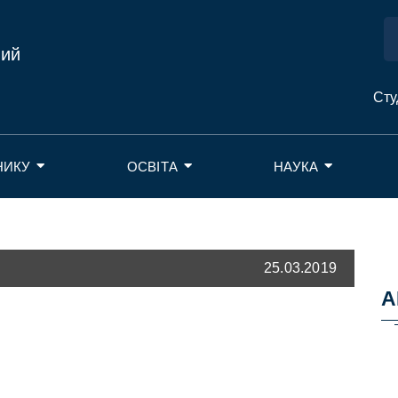
ний
Сту
НИКУ
ОСВІТА
НАУКА
25.03.2019
А