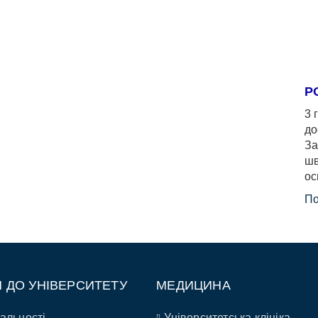
Р
3 
до
За
шв
ос
По
П ДО УНІВЕРСИТЕТУ
МЕДИЦИНА
альності
Університетська клініка