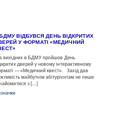
 БДМУ ВІДБУВСЯ ДЕНЬ ВІДКРИТИХ
ВЕРЕЙ У ФОРМАТІ «МЕДИЧНИЙ
ВЕСТ»
 вихідних в БДМУ пройшов День
дкритих дверей у новому інтерактивному
рматі — «Медичний квест». Захід дав
жливість майбутнім абітурієнтам не лише
найомитися з […]
значки