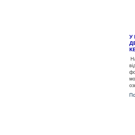
У
Д
К
На
ві
фо
мо
оз
По