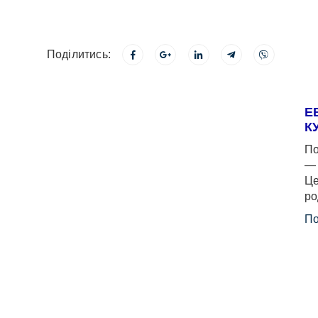
Поділитись:
Е
К
По
— 
Це
ро
По