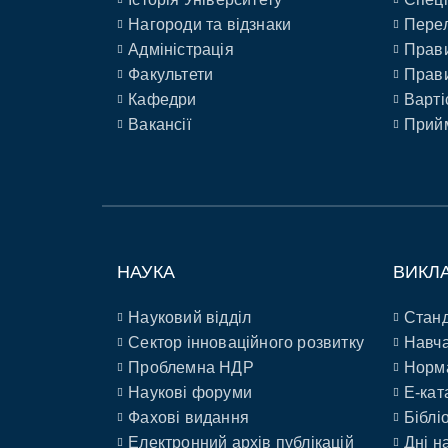
Нагороди та відзнаки
Перел
Адміністрація
Прави
Факультети
Прави
Кафедри
Варті
Вакансії
Прийм
НАУКА
ВИКЛ
Науковий відділ
Станд
Сектор інноваційного розвитку
Навча
Проблемна НДР
Норм
Наукові форуми
E-кат
Фахові видання
Біблі
Електронний архів публікацій
Дні н