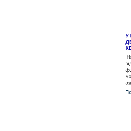
У
Д
К
На
ві
фо
мо
оз
По