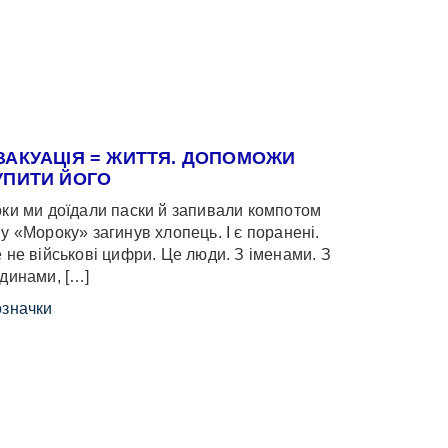
ВАКУАЦІЯ = ЖИТТЯ. ДОПОМОЖИ
УПИТИ ЙОГО
ки ми доїдали паски й запивали компотом
у «Мороку» загинув хлопець. І є поранені.
 не військові цифри. Це люди. З іменами. З
динами, […]
значки