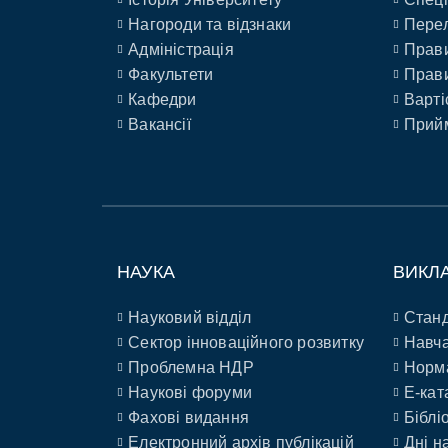
Нагороди та відзнаки
Перел
Адміністрація
Прави
Факультети
Прави
Кафедри
Варті
Вакансії
Прийм
НАУКА
ВИКЛ
Науковий відділ
Станд
Сектор інноваційного розвитку
Навча
Проблемна НДР
Норм
Наукові форуми
E-кат
Фахові видання
Біблі
Електронний архів публікацій
Дні н