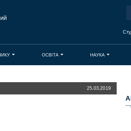
ний
Сту
НИКУ
ОСВІТА
НАУКА
25.03.2019
А