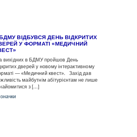
 БДМУ ВІДБУВСЯ ДЕНЬ ВІДКРИТИХ
ВЕРЕЙ У ФОРМАТІ «МЕДИЧНИЙ
ВЕСТ»
 вихідних в БДМУ пройшов День
дкритих дверей у новому інтерактивному
рматі — «Медичний квест». Захід дав
жливість майбутнім абітурієнтам не лише
найомитися з […]
значки