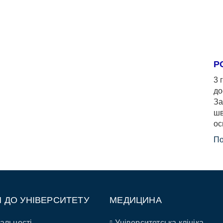
Р
3 
до
За
шв
ос
По
П ДО УНІВЕРСИТЕТУ
МЕДИЦИНА
альності
Університетська клініка