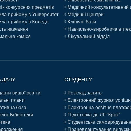
ік конкурсних предметів
Медичний консультативний 
ла прийому в Університет
Медичні Центри
ла прийому в Коледж
Клінічні бази
сть навчання
Навчально-виробнича аптек
альна коміся
Лікувальний відділ
АДАЧУ
СТУДЕНТУ
арти вищої освіти
Розклад занять
льні плани
Електронний журнал успішн
ативна база
Електронна освітня платфо
алог Бібліотеки
Підготовка до ЛІІ “Крок”
отека
Студентське самоврядуван
ародження
Працевлаштування випускн