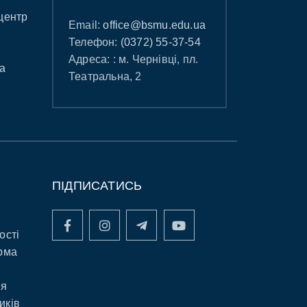
центр
Email:
office@bsmu.edu.ua
Телефон:
(0372) 55-37-54
Адреса: : м. Чернівці, пл.
а
Театральна, 2
ПІДПИСАТИСЬ
ості
рма
ня
иків