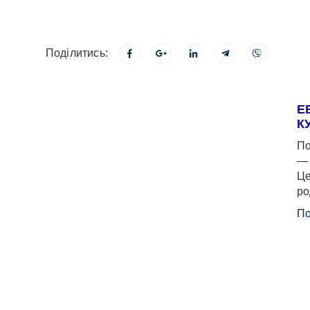
Поділитись:
Е
К
По
— 
Це
ро
По