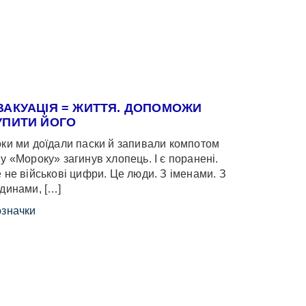
ВАКУАЦІЯ = ЖИТТЯ. ДОПОМОЖИ
УПИТИ ЙОГО
ки ми доїдали паски й запивали компотом
у «Мороку» загинув хлопець. І є поранені.
 не військові цифри. Це люди. З іменами. З
динами, […]
значки