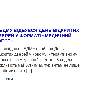
 БДМУ ВІДБУВСЯ ДЕНЬ ВІДКРИТИХ
ВЕРЕЙ У ФОРМАТІ «МЕДИЧНИЙ
ВЕСТ»
 вихідних в БДМУ пройшов День
дкритих дверей у новому інтерактивному
рматі — «Медичний квест». Захід дав
жливість майбутнім абітурієнтам не лише
найомитися з […]
значки