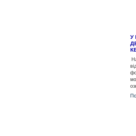
У
Д
К
На
ві
фо
мо
оз
По