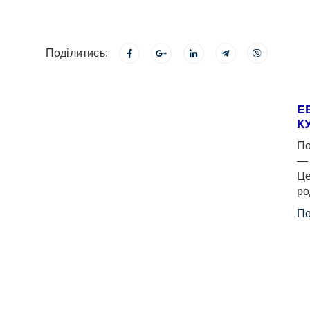
Поділитись:
Е
К
По
— 
Це
ро
По