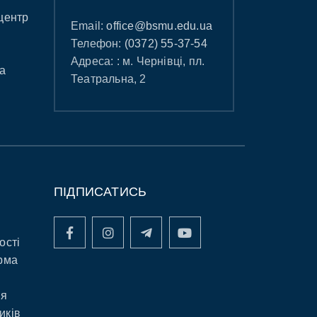
центр
Email:
office@bsmu.edu.ua
Телефон:
(0372) 55-37-54
Адреса: : м. Чернівці, пл.
а
Театральна, 2
ПІДПИСАТИСЬ
ості
рма
ня
иків