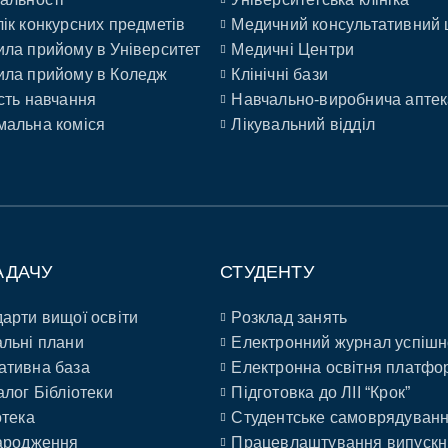
ік конкурсних предметів
Медичний консультативний 
ла прийому в Університет
Медичні Центри
ла прийому в Коледж
Клінічні бази
сть навчання
Навчально-виробнича аптек
альна коміся
Лікувальний відділ
АДАЧУ
СТУДЕНТУ
арти вищої освіти
Розклад занять
льні плани
Електронний журнал успішн
ативна база
Електронна освітня платфо
алог Бібліотеки
Підготовка до ЛІІ “Крок”
отека
Студентське самоврядуван
ародження
Працевлаштування випускн