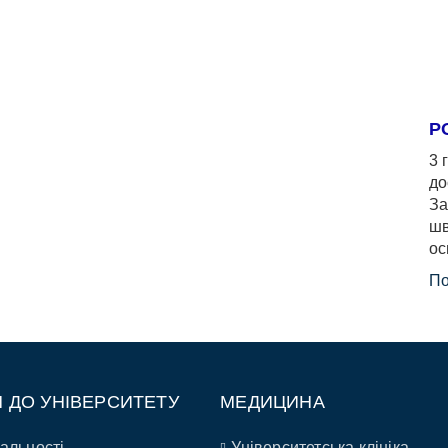
Р
3 
до
За
шв
ос
По
П ДО УНІВЕРСИТЕТУ
МЕДИЦИНА
альності
Університетська клініка