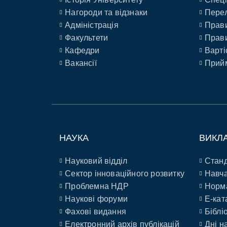
Нагороди та відзнаки
Перел
Адміністрація
Прави
Факультети
Прави
Кафедри
Варті
Вакансії
Прийм
НАУКА
ВИКЛ
Науковий відділ
Станд
Сектор інноваційного розвитку
Навча
Проблемна НДР
Норм
Наукові форуми
E-кат
Фахові видання
Біблі
Електронний архів публікацій
Дні н