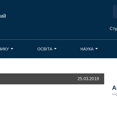
ний
Сту
НИКУ
ОСВІТА
НАУКА
25.03.2019
А