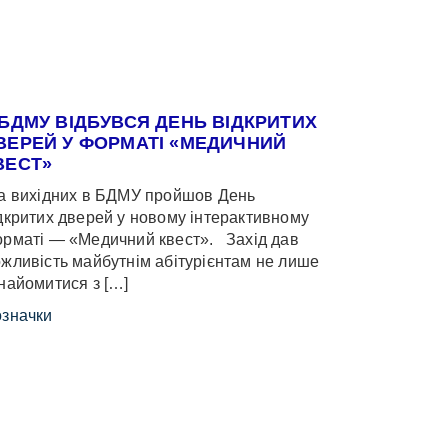
 БДМУ ВІДБУВСЯ ДЕНЬ ВІДКРИТИХ
ВЕРЕЙ У ФОРМАТІ «МЕДИЧНИЙ
ВЕСТ»
 вихідних в БДМУ пройшов День
дкритих дверей у новому інтерактивному
рматі — «Медичний квест». Захід дав
жливість майбутнім абітурієнтам не лише
найомитися з […]
значки