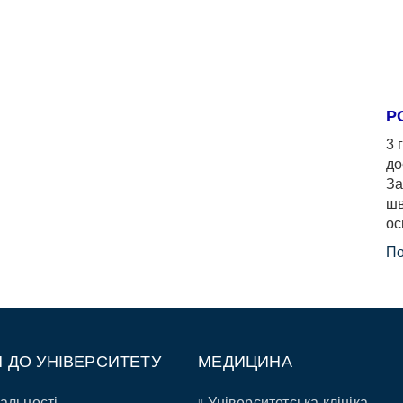
Р
3 
до
За
шв
ос
По
П ДО УНІВЕРСИТЕТУ
МЕДИЦИНА
альності
Університетська клініка