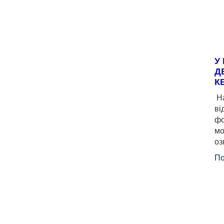
У
Д
К
На
ві
фо
мо
оз
По