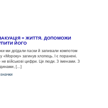
ВАКУАЦІЯ = ЖИТТЯ. ДОПОМОЖИ
УПИТИ ЙОГО
ки ми доїдали паски й запивали компотом
у «Мороку» загинув хлопець. І є поранені.
 не військові цифри. Це люди. З іменами. З
динами, […]
значки