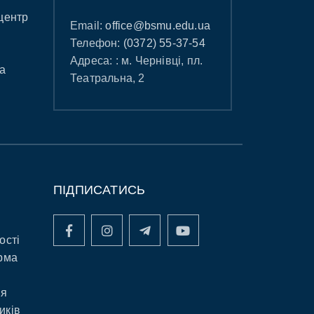
центр
Email:
office@bsmu.edu.ua
Телефон:
(0372) 55-37-54
Адреса: : м. Чернівці, пл.
а
Театральна, 2
ПІДПИСАТИСЬ
ості
рма
ня
иків