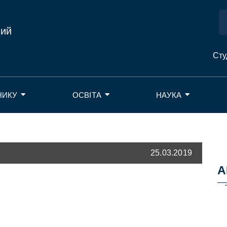
ний
Сту
НИКУ
ОСВІТА
НАУКА
25.03.2019
А