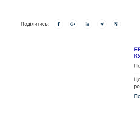
Поділитись:
Е
К
По
— 
Це
ро
По