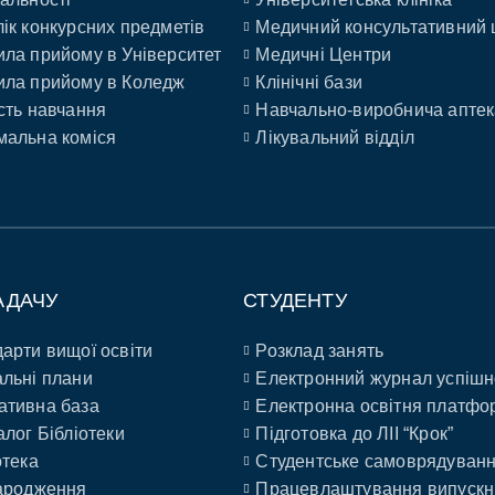
ік конкурсних предметів
Медичний консультативний 
ла прийому в Університет
Медичні Центри
ла прийому в Коледж
Клінічні бази
сть навчання
Навчально-виробнича аптек
альна коміся
Лікувальний відділ
АДАЧУ
СТУДЕНТУ
арти вищої освіти
Розклад занять
льні плани
Електронний журнал успішн
ативна база
Електронна освітня платфо
алог Бібліотеки
Підготовка до ЛІІ “Крок”
отека
Студентське самоврядуван
ародження
Працевлаштування випускн