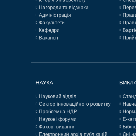
Нагороди та відзнаки
Перел
Адміністрація
Прави
Факультети
Прави
Кафедри
Варті
Вакансії
Прийм
НАУКА
ВИКЛ
Науковий відділ
Станд
Сектор інноваційного розвитку
Навча
Проблемна НДР
Норм
Наукові форуми
E-кат
Фахові видання
Біблі
Електронний архів публікацій
Дні н