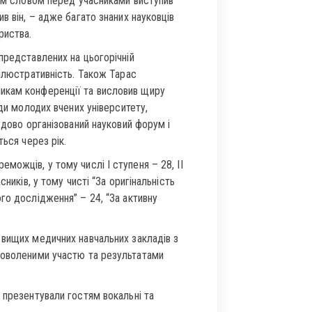
ним словом перед учасниками виступив
в він, – адже багато знаних науковців
риства.
представлених на цьогорічній
 ілюстративність. Також Тарас
икам конференції та висловив щиру
ади молодих вчених університету,
удово організований науковий форум і
ться через рік.
ожців, у тому числі І ступеня – 28, ІІ
ників, у тому чисті “За оригінальність
го дослідження” – 24, “За активну
 вищих медичних навчальних закладів з
доволеними участю та результатами
 презентували гостям вокальні та