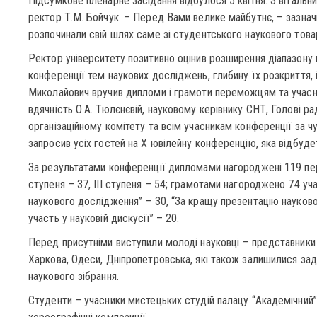
Підсумкове пленарне засідання відбулося 5 квітня. З віталь
ректор Т.М. Бойчук. – Перед Вами велике майбутнє, – зазначи
розпочинали свій шлях саме зі студентського наукового това
Ректор університету позитивно оцінив розширення діапазону 
конференції тем наукових досліджень, глибину їх розкриття,
Миколайович вручив дипломи і грамоти переможцям та учасн
вдячність О.А. Тюлєнєвій, науковому керівнику СНТ, Голові р
організаційному комітету та всім учасникам конференції за ч
запросив усіх гостей на Х ювілейну конференцію, яка відбуде
За результатами конференції дипломами нагороджені 119 перем
ступеня – 37, ІІІ ступеня – 54; грамотами нагороджено 74 учас
наукового дослідження” – 30, “За кращу презентацію науково
участь у науковій дискусії” – 20.
Перед присутніми виступили молоді науковці – представники
Харкова, Одеси, Дніпропетровська, які також залишилися за
наукового зібрання.
Студенти – учасники мистецьких студій палацу “Академічний”