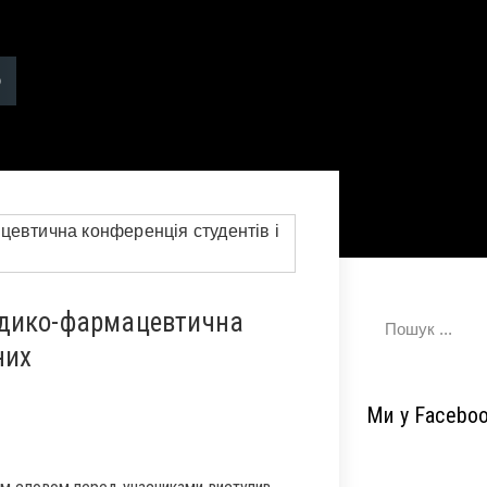
едико-фармацевтична
них
Ми у Facebo