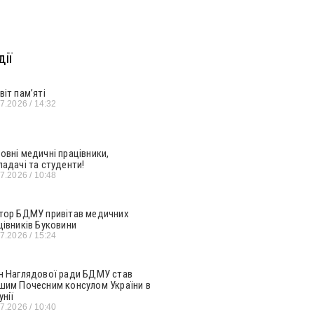
ії
віт пам’яті
07.2026
14:32
овні медичні працівники,
ладачі та студенти!
07.2026
10:48
тор БДМУ привітав медичних
цівників Буковини
07.2026
15:24
н Наглядової ради БДМУ став
шим Почесним консулом України в
унії
07.2026
10:40