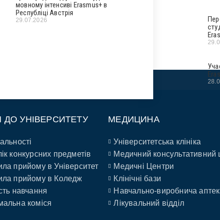
мовному інтенсиві Erasmus+ в
Республіці Австрія
Пер
29.07.2026
сту
Era
29.
Уча
Era
28.
П ДО УНІВЕРСИТЕТУ
МЕДИЦИНА
альності
Університетська клініка
ік конкурсних предметів
Медичний консультативний 
ла прийому в Університет
Медичні Центри
ла прийому в Коледж
Клінічні бази
сть навчання
Навчально-виробнича аптек
альна коміся
Лікувальний відділ