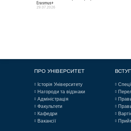
Erasmus+
29.07.2026
ПРО УНІВЕРСИТЕТ
ВСТУ
Історія Університету
Спеці
Нагороди та відзнаки
Перел
Адміністрація
Прави
Факультети
Прави
Кафедри
Варті
Вакансії
Прийм