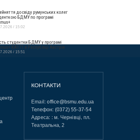
ейняття досвіду румунських колег
денткою БДМУ по програмі
smus+
07.2026
15:02
сть студентки БДМУ у програмі
smus+ KA171 в Республіці Австрія
07.2026
15:51
КОНТАКТИ
центр
Email:
office@bsmu.edu.ua
Телефон:
(0372) 55-37-54
Адреса: : м. Чернівці, пл.
а
Театральна, 2