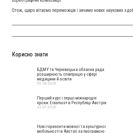
хореографічні композиції.
Отож, щиро вітаємо переможців і зичимо нових наукових здоб
Корисно знати
БДМУ та Чернівецька обласна рада
розширюють співпрацю у сфері
медицини й освіти
05.08.2026
Перший курс і перші міжнародні
кроки: Erasmus+ в Республіці Австрія
31.07.2026
Нові горизонти мовної та культурної
мобільності в Австрії за програмою