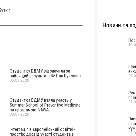
утків.
Новини та под
Пос
10.
Шан
Студентку БДМУ відзначили за
вик
найвищий результат НМТ на Буковині
27.
05.08.2026
Рек
пра
Студентка БДМУ взяла участь у
27.
Summer School of Preventive Medicine
за програмою NAWA
30.07.2026
Чле
пер
Рум
Інтеграція в європейський освітній
27.
простір: досвід участі студента в