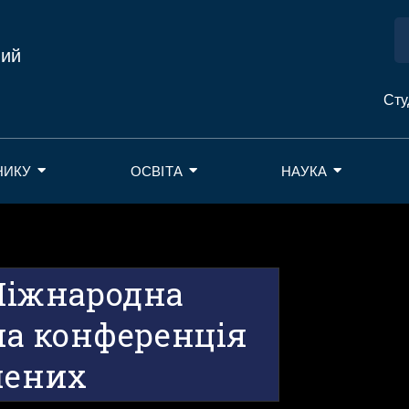
ний
Сту
НИКУ
ОСВІТА
НАУКА
Міжнародна
а конференція
чених