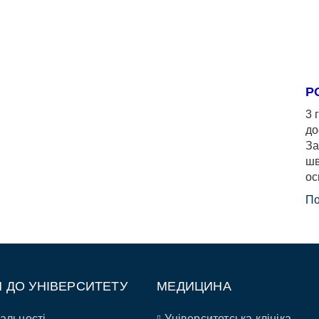
Р
3 
до
За
шв
ос
По
П ДО УНІВЕРСИТЕТУ
МЕДИЦИНА
альності
Університетська клініка