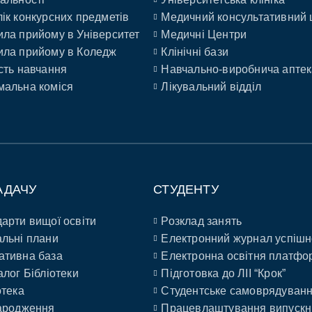
ік конкурсних предметів
Медичний консультативний 
ла прийому в Університет
Медичні Центри
ла прийому в Коледж
Клінічні бази
сть навчання
Навчально-виробнича аптек
альна коміся
Лікувальний відділ
АДАЧУ
СТУДЕНТУ
арти вищої освіти
Розклад занять
льні плани
Електронний журнал успішн
ативна база
Електронна освітня платфо
алог Бібліотеки
Підготовка до ЛІІ “Крок”
отека
Студентське самоврядуван
ародження
Працевлаштування випускн