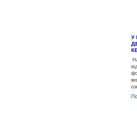
У
Д
К
На
ві
фо
мо
оз
По