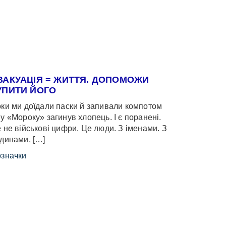
ВАКУАЦІЯ = ЖИТТЯ. ДОПОМОЖИ
УПИТИ ЙОГО
ки ми доїдали паски й запивали компотом
у «Мороку» загинув хлопець. І є поранені.
 не військові цифри. Це люди. З іменами. З
динами, […]
значки