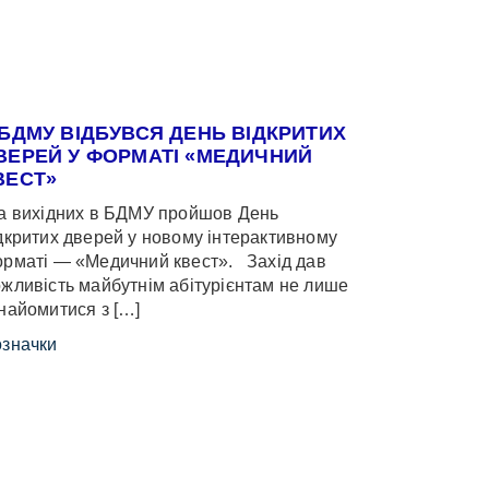
 БДМУ ВІДБУВСЯ ДЕНЬ ВІДКРИТИХ
ВЕРЕЙ У ФОРМАТІ «МЕДИЧНИЙ
ВЕСТ»
 вихідних в БДМУ пройшов День
дкритих дверей у новому інтерактивному
рматі — «Медичний квест». Захід дав
жливість майбутнім абітурієнтам не лише
найомитися з […]
значки