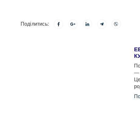
Поділитись:
Е
К
По
— 
Це
ро
По