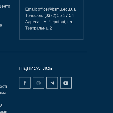
центр
Email:
office@bsmu.edu.ua
Телефон:
(0372) 55-37-54
Адреса: : м. Чернівці, пл.
а
Театральна, 2
ПІДПИСАТИСЬ
ості
рма
ня
иків