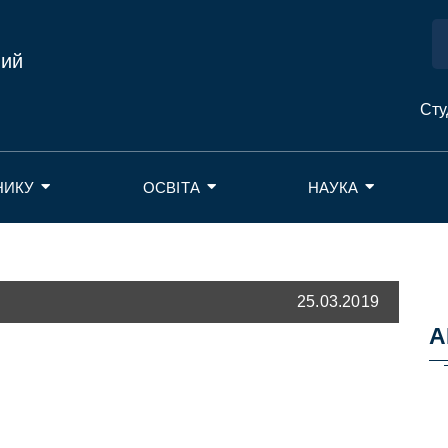
ний
Сту
НИКУ
ОСВІТА
НАУКА
25.03.2019
А