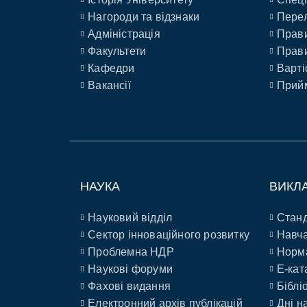
Нагороди та відзнаки
Перел
Адміністрація
Прави
Факультети
Прави
Кафедри
Варті
Вакансії
Прийм
НАУКА
ВИКЛ
Науковий відділ
Станд
Сектор інноваційного розвитку
Навча
Проблемна НДР
Норм
Наукові форуми
E-кат
Фахові видання
Біблі
Електронний архів публікацій
Дні н