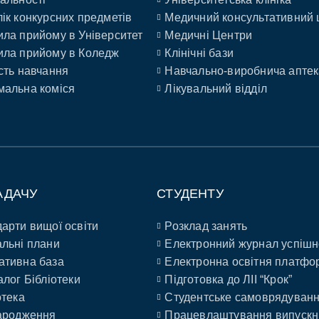
ік конкурсних предметів
Медичний консультативний 
ла прийому в Університет
Медичні Центри
ла прийому в Коледж
Клінічні бази
сть навчання
Навчально-виробнича аптек
альна коміся
Лікувальний відділ
АДАЧУ
СТУДЕНТУ
арти вищої освіти
Розклад занять
льні плани
Електронний журнал успішн
ативна база
Електронна освітня платфо
алог Бібліотеки
Підготовка до ЛІІ “Крок”
отека
Студентське самоврядуван
ародження
Працевлаштування випускн