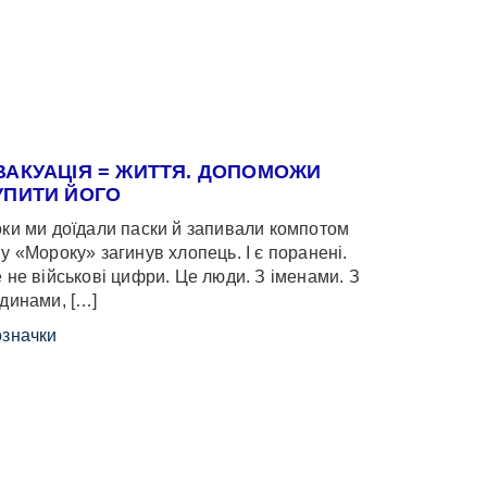
ВАКУАЦІЯ = ЖИТТЯ. ДОПОМОЖИ
УПИТИ ЙОГО
ки ми доїдали паски й запивали компотом
у «Мороку» загинув хлопець. І є поранені.
 не військові цифри. Це люди. З іменами. З
динами, […]
значки