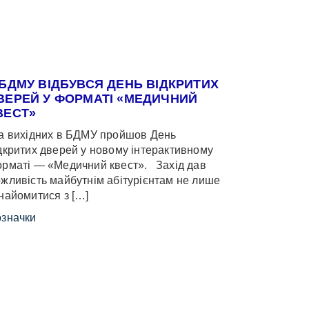
 БДМУ ВІДБУВСЯ ДЕНЬ ВІДКРИТИХ
ВЕРЕЙ У ФОРМАТІ «МЕДИЧНИЙ
ВЕСТ»
 вихідних в БДМУ пройшов День
дкритих дверей у новому інтерактивному
рматі — «Медичний квест». Захід дав
жливість майбутнім абітурієнтам не лише
найомитися з […]
значки