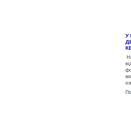
У
Д
К
На
ві
фо
мо
оз
По