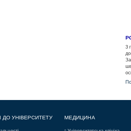
Р
3 
до
За
шв
ос
По
П ДО УНІВЕРСИТЕТУ
МЕДИЦИНА
альності
Університетська клініка