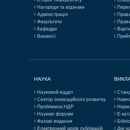
Нагороди та відзнаки
Перел
Адміністрація
Прави
Факультети
Прави
Кафедри
Варті
Вакансії
Прийм
НАУКА
ВИКЛ
Науковий відділ
Станд
Сектор інноваційного розвитку
Навча
Проблемна НДР
Норм
Наукові форуми
E-кат
Фахові видання
Біблі
Електронний архів публікацій
Дні н