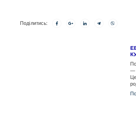
Поділитись:
Е
К
По
— 
Це
ро
По