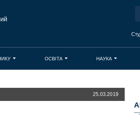
ний
Сту
НИКУ
ОСВІТА
НАУКА
25.03.2019
А