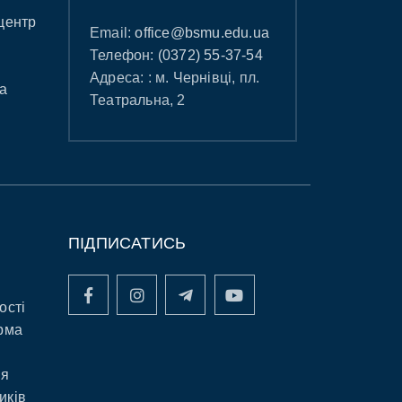
центр
Email:
office@bsmu.edu.ua
Телефон:
(0372) 55-37-54
Адреса: : м. Чернівці, пл.
а
Театральна, 2
ПІДПИСАТИСЬ
ості
рма
ня
иків