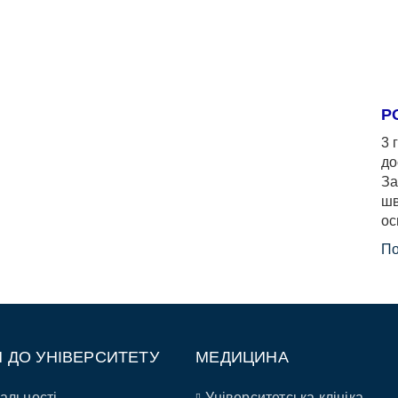
Р
3 
до
За
шв
ос
По
П ДО УНІВЕРСИТЕТУ
МЕДИЦИНА
альності
Університетська клініка