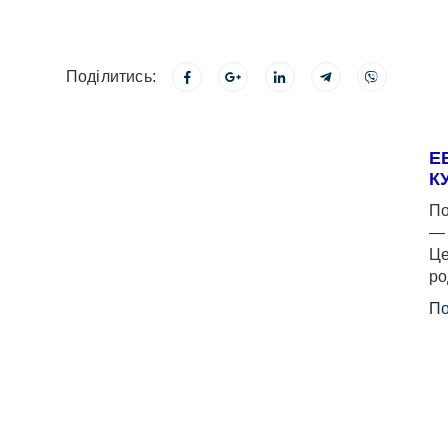
Поділитись:
Е
К
По
— 
Це
ро
По