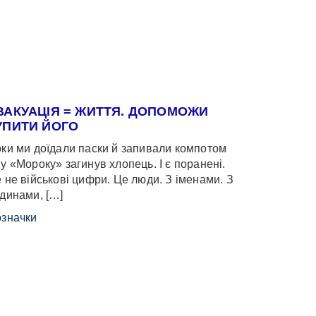
ВАКУАЦІЯ = ЖИТТЯ. ДОПОМОЖИ
УПИТИ ЙОГО
ки ми доїдали паски й запивали компотом
у «Мороку» загинув хлопець. І є поранені.
 не військові цифри. Це люди. З іменами. З
динами, […]
значки