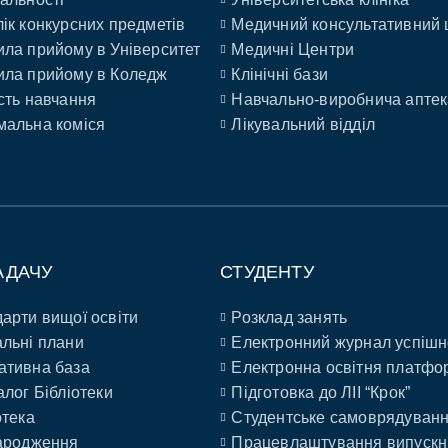
ік конкурсних предметів
Медичний консультативний 
ла прийому в Університет
Медичні Центри
ла прийому в Коледж
Клінічні бази
сть навчання
Навчально-виробнича аптек
альна коміся
Лікувальний відділ
АДАЧУ
СТУДЕНТУ
арти вищої освіти
Розклад занять
льні плани
Електронний журнал успішн
ативна база
Електронна освітня платфо
алог Бібліотеки
Підготовка до ЛІІ “Крок”
отека
Студентське самоврядуван
ародження
Працевлаштування випускн