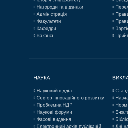
Нагороди та відзнаки
Перел
Адміністрація
Прави
Факультети
Прави
Кафедри
Варті
Вакансії
Прийм
НАУКА
ВИКЛ
Науковий відділ
Станд
Сектор інноваційного розвитку
Навча
Проблемна НДР
Норм
Наукові форуми
E-кат
Фахові видання
Біблі
Електронний архів публікацій
Дні н