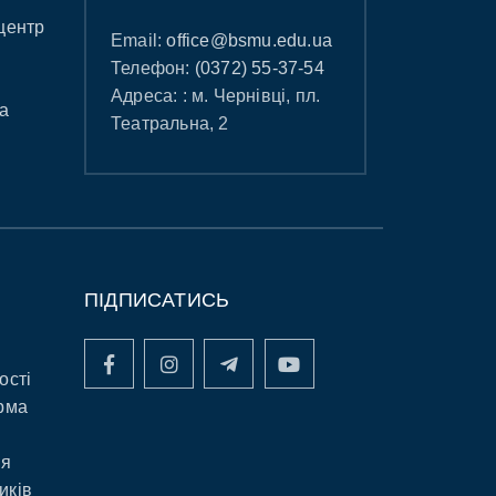
центр
Email:
office@bsmu.edu.ua
Телефон:
(0372) 55-37-54
Адреса: : м. Чернівці, пл.
а
Театральна, 2
ПІДПИСАТИСЬ
ості
рма
ня
иків