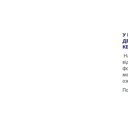
У
Д
К
На
ві
фо
мо
оз
По