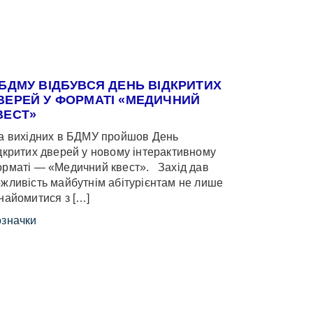
 БДМУ ВІДБУВСЯ ДЕНЬ ВІДКРИТИХ
ВЕРЕЙ У ФОРМАТІ «МЕДИЧНИЙ
ВЕСТ»
 вихідних в БДМУ пройшов День
дкритих дверей у новому інтерактивному
рматі — «Медичний квест». Захід дав
жливість майбутнім абітурієнтам не лише
найомитися з […]
значки