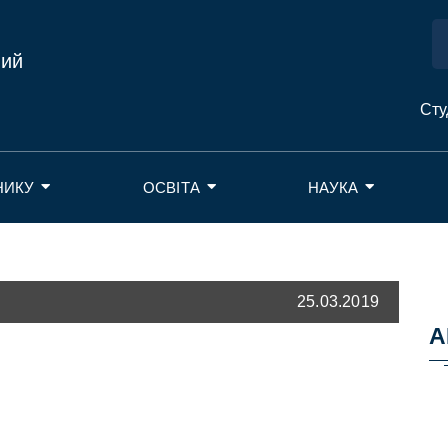
ний
Сту
НИКУ
ОСВІТА
НАУКА
25.03.2019
А