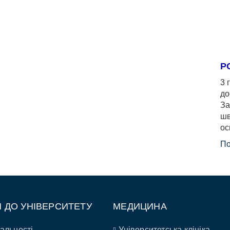
Р
3 
до
За
шв
ос
По
П ДО УНІВЕРСИТЕТУ
МЕДИЦИНА
альності
Університетська клініка