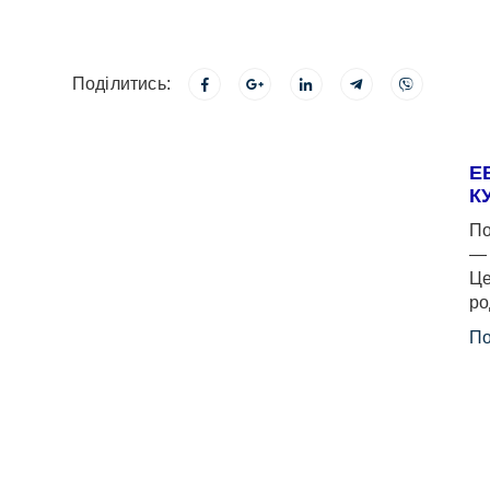
Поділитись:
Е
К
По
— 
Це
ро
По