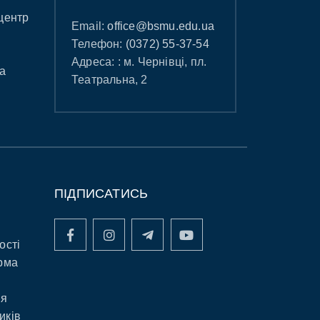
центр
Email:
office@bsmu.edu.ua
Телефон:
(0372) 55-37-54
Адреса: : м. Чернівці, пл.
а
Театральна, 2
ПІДПИСАТИСЬ
ості
рма
ня
иків