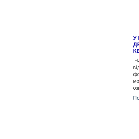
У
Д
К
На
ві
фо
мо
оз
По