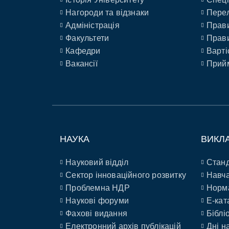
Нагороди та відзнаки
Перел
Адміністрація
Прави
Факультети
Прави
Кафедри
Варті
Вакансії
Прийм
НАУКА
ВИКЛ
Науковий відділ
Станд
Сектор інноваційного розвитку
Навча
Проблемна НДР
Норм
Наукові форуми
E-кат
Фахові видання
Біблі
Електронний архів публікацій
Дні н