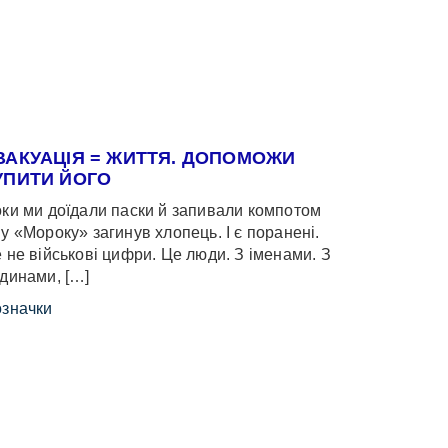
ВАКУАЦІЯ = ЖИТТЯ. ДОПОМОЖИ
УПИТИ ЙОГО
ки ми доїдали паски й запивали компотом
у «Мороку» загинув хлопець. І є поранені.
 не військові цифри. Це люди. З іменами. З
динами, […]
значки