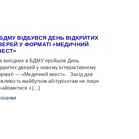
 БДМУ ВІДБУВСЯ ДЕНЬ ВІДКРИТИХ
ВЕРЕЙ У ФОРМАТІ «МЕДИЧНИЙ
ВЕСТ»
 вихідних в БДМУ пройшов День
дкритих дверей у новому інтерактивному
рматі — «Медичний квест». Захід дав
жливість майбутнім абітурієнтам не лише
найомитися з […]
значки