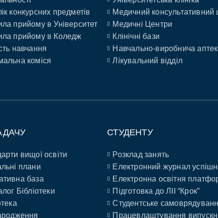
ік конкурсних предметів
Медичний консультативний 
ла прийому в Університет
Медичні Центри
ла прийому в Коледж
Клінічні бази
сть навчання
Навчально-виробнича аптек
альна коміся
Лікувальний відділ
АДАЧУ
СТУДЕНТУ
арти вищої освіти
Розклад занять
льні плани
Електронний журнал успішн
ативна база
Електронна освітня платфо
алог Бібліотеки
Підготовка до ЛІІ “Крок”
отека
Студентське самоврядуван
ародження
Працевлаштування випускн