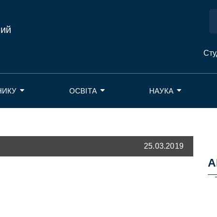
ний
Сту
НИКУ
ОСВІТА
НАУКА
25.03.2019
А