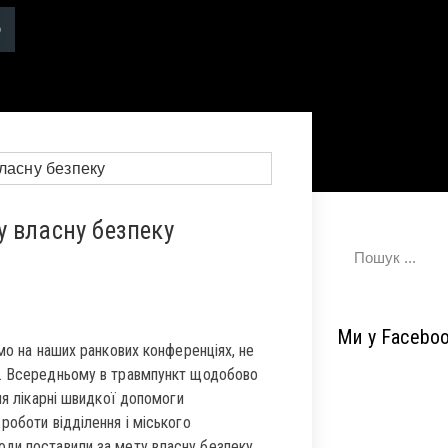
 власну безпеку
Ми у Facebo
мо на наших ранкових конференціях, не
д. Всередньому в травмпункт щодобово
ня лікарні швидкої допомоги
роботи відділення і міського
ди поставили за мету власну безпеку,