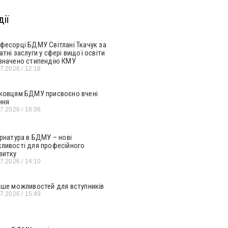
ії
фесорці БДМУ Світлані Ткачук за
атні заслуги у сфері вищої освіти
значено стипендію КМУ
07.2026
12:18
ковцям БДМУ присвоєно вчені
ння
07.2026
16:06
ернатура в БДМУ – нові
ливості для професійного
витку
07.2026
14:10
ьше можливостей для вступників
07.2026
15:49