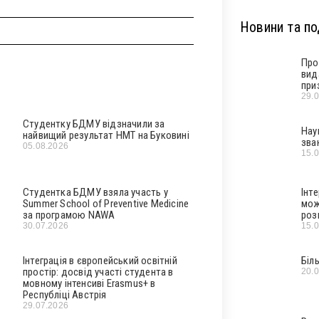
Новини та под
Про
вид
при
29.
Студентку БДМУ відзначили за
Нау
найвищий результат НМТ на Буковині
зва
05.08.2026
15.
Студентка БДМУ взяла участь у
Інт
Summer School of Preventive Medicine
мож
за програмою NAWA
роз
30.07.2026
15.
Інтеграція в європейський освітній
Біл
простір: досвід участі студента в
20.
мовному інтенсиві Erasmus+ в
Республіці Австрія
29.07.2026