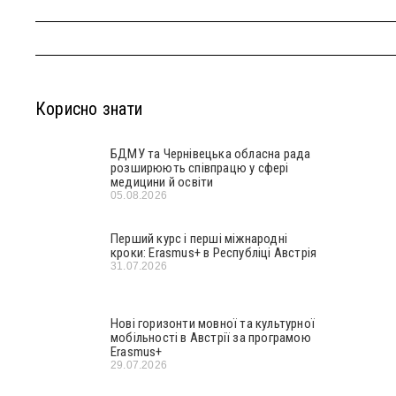
Корисно знати
БДМУ та Чернівецька обласна рада
розширюють співпрацю у сфері
медицини й освіти
05.08.2026
Перший курс і перші міжнародні
кроки: Erasmus+ в Республіці Австрія
31.07.2026
Нові горизонти мовної та культурної
мобільності в Австрії за програмою
Erasmus+
29.07.2026