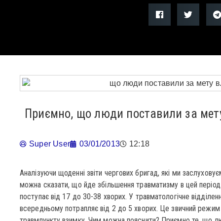
Приємно, що люди поставили за мету
Super User
03/01/2013
12:18
Аналізуючи щоденні звіти чергових бригад, які ми заслуховує
можна сказати, що йде збільшення травматизму в цей періо
поступає від 17 до 30-38 хворих. У травматологічне відділен
всередньому потрапляє від 2 до 5 хворих. Це звичний режим 
травмпункту взимку. Чим можна пояснити? Приємно те, що лю