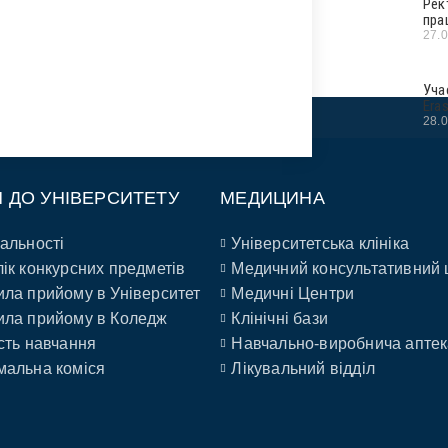
Рек
пра
27.
Уча
Era
28.
П ДО УНІВЕРСИТЕТУ
МЕДИЦИНА
альності
Університетська клініка
ік конкурсних предметів
Медичний консультативний 
ла прийому в Університет
Медичні Центри
ла прийому в Коледж
Клінічні бази
сть навчання
Навчально-виробнича аптек
альна коміся
Лікувальний відділ