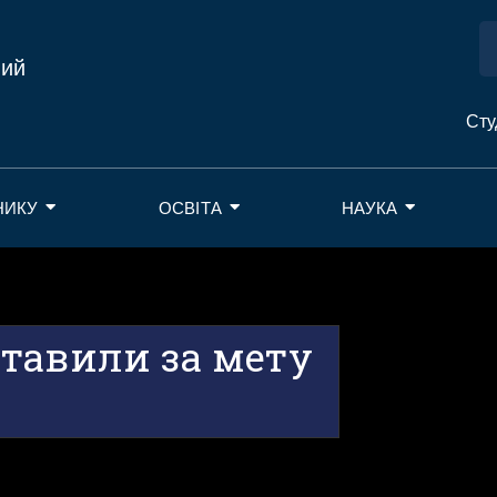
ний
Сту
НИКУ
ОСВІТА
НАУКА
тавили за мету