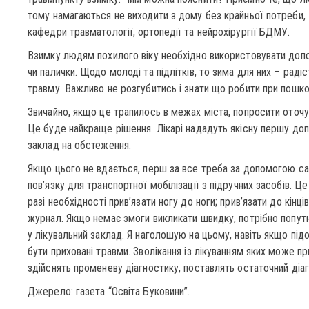
тому намагаються не виходити з дому без крайньої потреби,
кафедри травматології, ортопедії та нейрохірургії БДМУ.
Взимку людям похилого віку необхідно використовувати допо
чи палички. Щодо молоді та підлітків, то зима для них – радіс
травму. Важливо не розгубитись і знати що робити при пошко
Звичайно, якщо це трапилось в межах міста, попросити ото
Це буде найкраще рішення. Лікарі нададуть якісну першу доп
заклад на обстеження.
Якщо цього не вдається, перш за все треба за допомогою с
пов’язку для транспортної мобілізації з підручних засобів. Це
разі необхідності прив’язати ногу до ноги; прив’язати до кінц
журнал. Якщо немає змоги викликати швидку, потрібно попут
у лікувальний заклад. Я наголошую на цьому, навіть якщо пі
бути приховані травми. Зволікання із лікуванням яких може пр
здійснять променеву діагностику, поставлять остаточний діа
Джерело: газета “Освіта Буковини”.