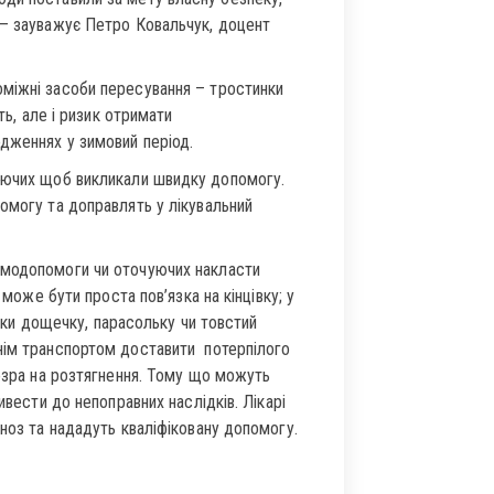
 – зауважує Петро Ковальчук, доцент
міжні засоби пересування – тростинки
ть, але і ризик отримати
дженнях у зимовий період.
чуючих щоб викликали швидку допомогу.
омогу та доправлять у лікувальний
амодопомоги чи оточуючих накласти
 може бути проста пов’язка на кінцівку; у
івки дощечку, парасольку чи товстий
нім транспортом доставити потерпілого
дозра на розтягнення. Тому що можуть
ивести до непоправних наслідків. Лікарі
гноз та нададуть кваліфіковану допомогу.