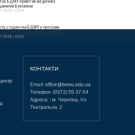
тор БДМУ привітав медичних
цівників Буковини
07.2026
15:24
сть студентки БДМУ у програмі
smus+ KA171 в Республіці Австрія
07.2026
15:51
КОНТАКТИ
центр
Email:
office@bsmu.edu.ua
Телефон:
(0372) 55-37-54
Адреса: : м. Чернівці, пл.
а
Театральна, 2