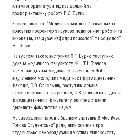
клінічної ординатури, відповідальний за
профорієнтаційну роботу Р.Є. Булик.
Зі спеціальністю “Медична психологія” ознайомила
присутніх проректор з науково-педагогічної роботи та
виховання, завідувач кафедри психології та соціології
Н.І. Зорій.
На зустрічі також виступили О.Г. Буряк, заступник
декана медичного факультету №1, Т.І. Грачова,
заступник декана медичного факультету №4 з
відділенням молодших медичних і фармацевтичних
фахівців, С.О. Сокольник, заступник декана
стоматологічного факультету, П.В. Присяжнюк, декан
фармацевтичного факультету, які представили
діяльність факультетів БДМУ.
На завершення перед зібранням виступив В.Мосійчук,
Голова Студентської ради, який розповів про
студентське самоврядування у стінах університету.