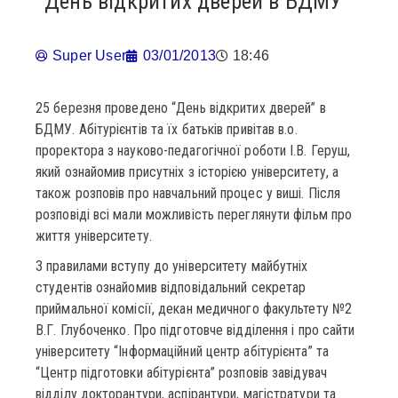
День відкритих дверей в БДМУ
Super User
03/01/2013
18:46
25 березня проведено “День відкритих дверей” в
БДМУ. Абітурієнтів та їх батьків привітав в.о.
проректора з науково-педагогічної роботи І.В. Геруш,
який ознайомив присутніх з історією університету, а
також розповів про навчальний процес у виші. Після
розповіді всі мали можливість переглянути фільм про
життя університету.
З правилами вступу до університету майбутніх
студентів ознайомив відповідальний секретар
приймальної комісії, декан медичного факультету №2
В.Г. Глубоченко. Про підготовче відділення і про сайти
університету “Інформаційний центр абітурієнта” та
“Центр підготовки абітурієнта” розповів завідувач
відділу докторантури, аспірантури, магістратури та