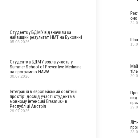
Рек
оно
24.
Студентку БДМУ відзначили за
найвищий результат НМТ на Буковині
Шан
05.08.2026
15.
Студентка БДМУ взяла участь у
Май
Summer School of Preventive Medicine
тіл
за програмою NAWA
20.
30.07.2026
Інтеграція в європейський освітній
Про
простір: досвід участі студента в
вид
мовному інтенсиві Erasmus+ в
при
Республіці Австрія
29.
29.07.2026
Літ
про
28.