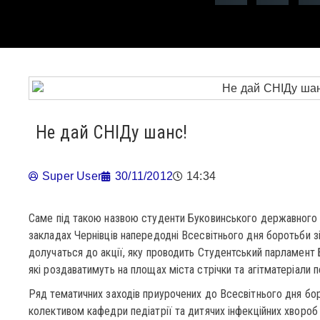
Не дай СНІДу шанс!
Super User
30/11/2012
14:34
Саме під такою назвою студенти Буковинського державного у
закладах Чернівців напередодні Всесвітнього дня боротьби 
долучаться до акції, яку проводить Студентський парламент Б
які роздаватимуть на площах міста стрічки та агітматеріали 
Ряд тематичних заходів приурочених до Всесвітнього дня бо
колективом кафедри педіатрії та дитячих інфекційних хворо