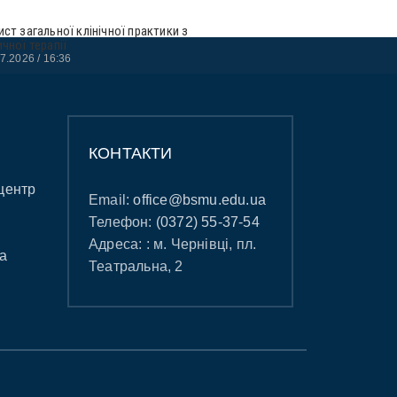
ист загальної клінічної практики з
ичної терапії
07.2026
16:36
КОНТАКТИ
центр
Email:
office@bsmu.edu.ua
Телефон:
(0372) 55-37-54
Адреса: : м. Чернівці, пл.
а
Театральна, 2