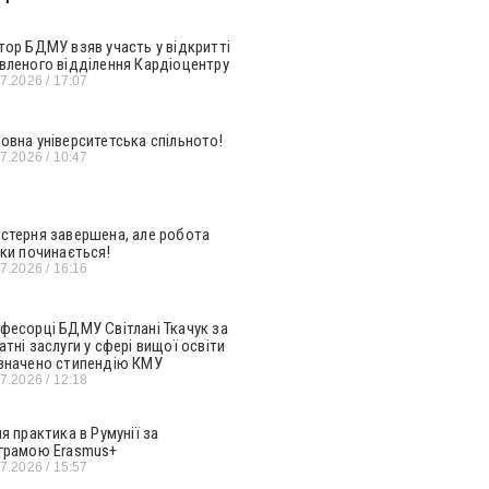
тор БДМУ взяв участь у відкритті
вленого відділення Кардіоцентру
07.2026
17:07
овна університетська спільното!
07.2026
10:47
стерня завершена, але робота
ьки починається!
07.2026
16:16
фесорці БДМУ Світлані Ткачук за
атні заслуги у сфері вищої освіти
значено стипендію КМУ
07.2026
12:18
ня практика в Румунії за
грамою Erasmus+
07.2026
15:57