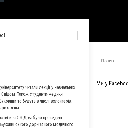
Ми у Facebo
ніверситету читали лекції у навчальних
зі Снідом. Також студенти-медики
уковини та будуть в числі волонтерів,
перехожим.
ротьби зі СНІДом було проведено
б Буковинського державного медичного