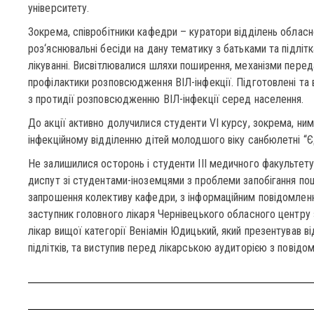
університету.
Зокрема, співробітники кафедри – куратори відділень обласно
роз‘яснювальні бесіди на дану тематику з батьками та підліт
лікуванні. Висвітлювалися шляхи поширення, механізми переда
профілактики розповсюдження ВІЛ-інфекції. Підготовлені та 
з протидії розповсюдженню ВІЛ-інфекції серед населення.
До акції активно долучилися студенти VI курсу, зокрема, ни
інфекційному відділенню дітей молодшого віку санбюлетні “
Не залишилися осторонь і студенти ІІІ медичного факультету
диспут зі студентами-іноземцями з проблеми запобігання пош
запрошення колективу кафедри, з інформаційним повідомленн
заступник головного лікаря Чернівецького обласного центру 
лікар вищої категорії Веніамін Юдицький, який презентував ві
підлітків, та виступив перед лікарською аудиторією з повідо