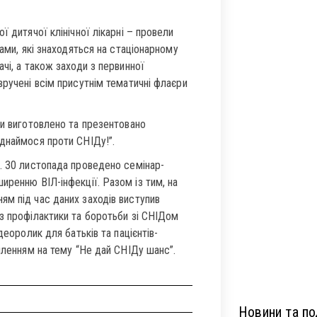
ї дитячої клінічної лікарні – провели
ками, які знаходяться на стаціонарному
чі, а також заходи з первинної
вручені всім присутнім тематичні флаєри
ми виготовлено та презентовано
Єднаймося проти СНІДу!”.
. 30 листопада проведено семінар-
иренню ВІЛ-інфекції. Разом із тим, на
ям під час даних заходів виступив
з профілактики та боротьби зі СНІДом
деоролик для батьків та пацієнтів-
мленням на тему “Не дай СНІДу шанс”.
Новини та под