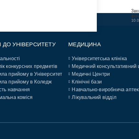
Зах
фіз
10.
П ДО УНІВЕРСИТЕТУ
МЕДИЦИНА
альності
Університетська клініка
ік конкурсних предметів
Медичний консультативний 
ла прийому в Університет
Медичні Центри
ла прийому в Коледж
Клінічні бази
сть навчання
Навчально-виробнича аптек
альна коміся
Лікувальний відділ