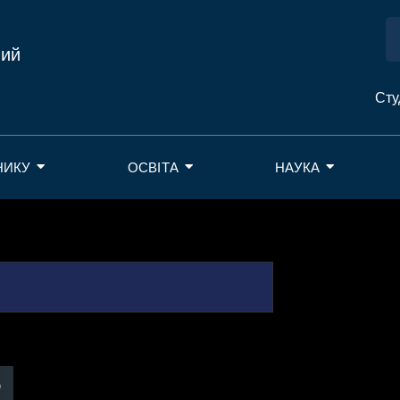
ний
Сту
НИКУ
ОСВІТА
НАУКА