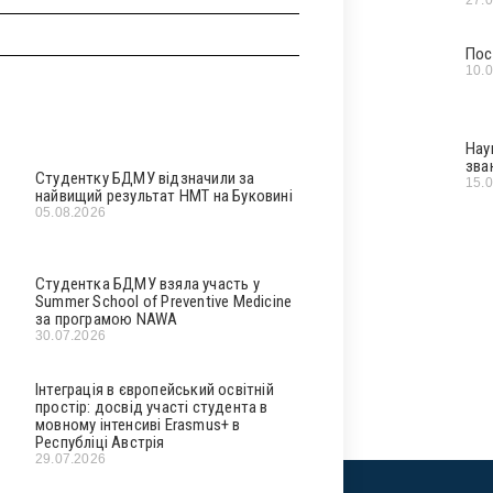
Пос
10.
Нау
зва
Студентку БДМУ відзначили за
15.
найвищий результат НМТ на Буковині
05.08.2026
Студентка БДМУ взяла участь у
Summer School of Preventive Medicine
за програмою NAWA
30.07.2026
Інтеграція в європейський освітній
простір: досвід участі студента в
мовному інтенсиві Erasmus+ в
Республіці Австрія
29.07.2026