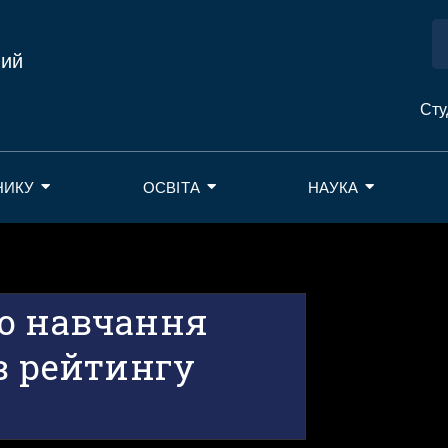
ний
Сту
НИКУ
ОСВІТА
НАУКА
о навчання
в рейтингу