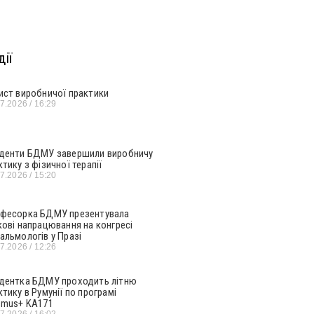
ії
ист виробничої практики
07.2026
16:29
денти БДМУ завершили виробничу
ктику з фізичної терапії
07.2026
15:20
фесорка БДМУ презентувала
кові напрацювання на конгресі
альмологів у Празі
07.2026
12:26
дентка БДМУ проходить літню
ктику в Румунії по програмі
smus+ KA171
07.2026
16:02