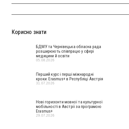
Корисно знати
БДМУ та Чернівецька обласна рада
розширюють співпрацю у сфері
медицини й освіти
05.08.2026
Перший курс і перші міжнародні
кроки: Erasmus+ в Республіці Австрія
31.07.2026
Нові горизонти мовної та культурної
мобільності в Австрії за програмою
Erasmus+
29.07.2026