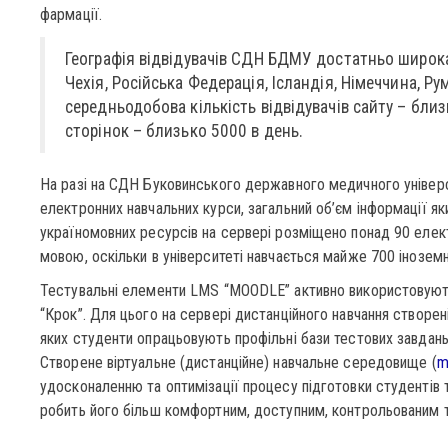
фармації.
Географія відвідувачів СДН БДМУ достатньо широка
Чехія, Російська Федерація, Ісландія, Німеччина, Рум
середньодобова кількість відвідувачів сайту – близ
сторінок – близько 5000 в день.
На разі на СДН Буковинського державного медичного універ
електронних навчальних курси, загальний об’єм інформації як
україномовних ресурсів на сервері розміщено понад 90 елек
мовою, оскільки в університеті навчається майже 700 інозем
Тестувальні елементи LMS “MOODLE” активно використовуються
“Крок”. Для цього на сервері дистанційного навчання створені
яких студенти опрацьовують профільні бази тестових завдань 
Створене віртуальне (дистанційне) навчальне середовище (
m
удосконаленню та оптимізації процесу підготовки студентів та
робить його більш комфортним, доступним, контрольованим 