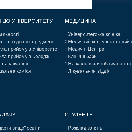
П ДО УНІВЕРСИТЕТУ
МЕДИЦИНА
альності
Університетська клініка
ік конкурсних предметів
Медичний консультативний 
ла прийому в Університет
Медичні Центри
ла прийому в Коледж
Клінічні бази
сть навчання
Навчально-виробнича аптек
альна коміся
Лікувальний відділ
АДАЧУ
СТУДЕНТУ
арти вищої освіти
Розклад занять