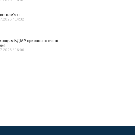
віт пам’яті
07.2026
14:32
ковцям БДМУ присвоєно вчені
ння
07.2026
16:06