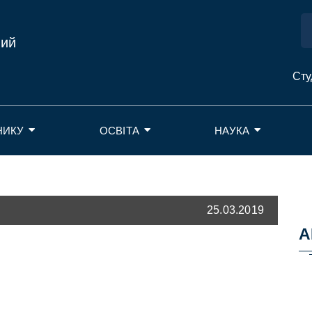
ний
Сту
НИКУ
ОСВІТА
НАУКА
25.03.2019
А