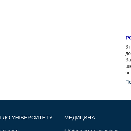
Р
3 
до
За
шв
ос
По
П ДО УНІВЕРСИТЕТУ
МЕДИЦИНА
альності
Університетська клініка