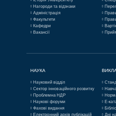
Нагороди та відзнаки
Перел
Адміністрація
Прави
Факультети
Прави
Кафедри
Варті
Вакансії
Прийм
НАУКА
ВИКЛ
Науковий відділ
Станд
Сектор інноваційного розвитку
Навча
Проблемна НДР
Норм
Наукові форуми
E-кат
Фахові видання
Біблі
Електронний архів публікацій
Дні н