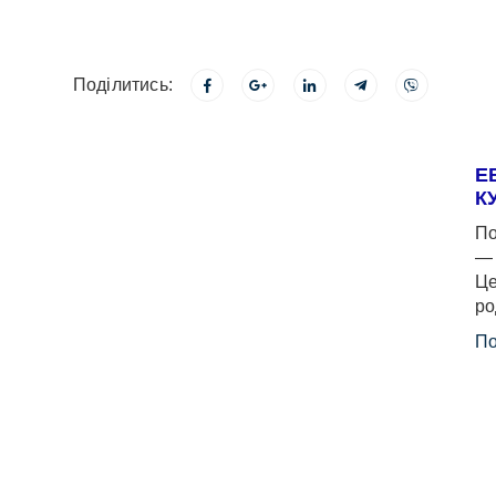
Поділитись:
Е
К
По
— 
Це
ро
По