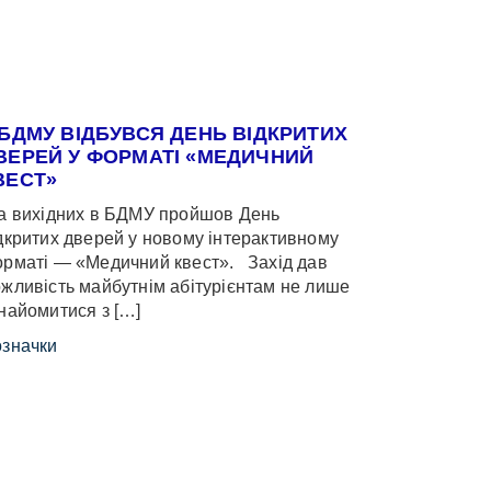
 БДМУ ВІДБУВСЯ ДЕНЬ ВІДКРИТИХ
ВЕРЕЙ У ФОРМАТІ «МЕДИЧНИЙ
ВЕСТ»
 вихідних в БДМУ пройшов День
дкритих дверей у новому інтерактивному
рматі — «Медичний квест». Захід дав
жливість майбутнім абітурієнтам не лише
найомитися з […]
значки