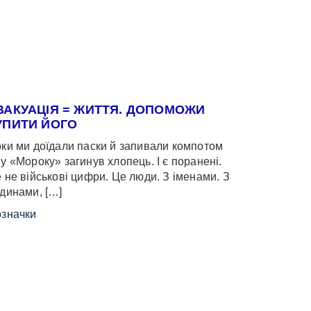
ВАКУАЦІЯ = ЖИТТЯ. ДОПОМОЖИ
УПИТИ ЙОГО
ки ми доїдали паски й запивали компотом
у «Мороку» загинув хлопець. І є поранені.
 не військові цифри. Це люди. З іменами. З
динами, […]
значки