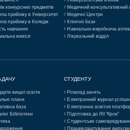
ік конкурсних предметів
Медичний консультативний 
ла прийому в Університет
Медичні Центри
ла прийому в Коледж
Клінічні бази
сть навчання
Навчально-виробнича аптек
альна коміся
Лікувальний відділ
АДАЧУ
СТУДЕНТУ
арти вищої освіти
Розклад занять
льні плани
Електронний журнал успішн
ативна база
Електронна освітня платфо
алог Бібліотеки
Підготовка до ЛІІ “Крок”
отека
Студентське самоврядуван
ародження
Працевлаштування випускн