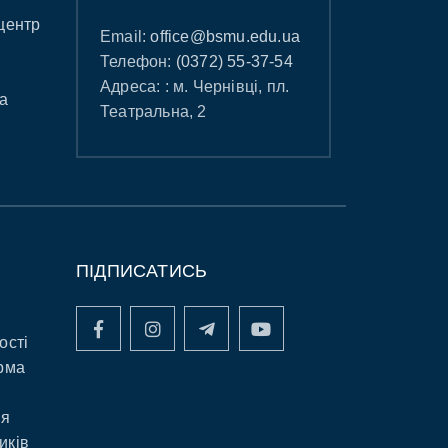
центр
Email:
office@bsmu.edu.ua
Телефон:
(0372) 55-37-54
Адреса: : м. Чернівці, пл.
а
Театральна, 2
ПІДПИСАТИСЬ
ості
рма
ня
иків