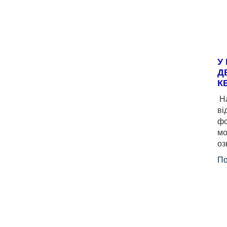
У
Д
К
На
ві
фо
мо
оз
По