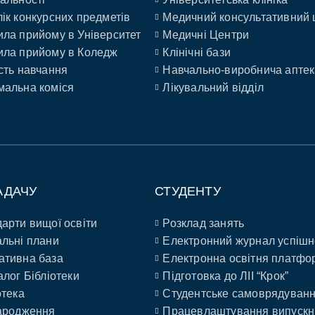
ік конкурсних предметів
Медичний консультативний 
ла прийому в Університет
Медичні Центри
ла прийому в Коледж
Клінічні бази
сть навчання
Навчально-виробнича аптек
альна коміся
Лікувальний відділ
АДАЧУ
СТУДЕНТУ
арти вищої освіти
Розклад занять
льні плани
Електронний журнал успішн
ативна база
Електронна освітня платфо
алог Бібліотеки
Підготовка до ЛІІ “Крок”
отека
Студентське самоврядуван
ародження
Працевлаштування випускн