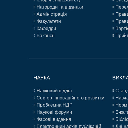
Нагороди та відзнаки
Перел
Адміністрація
Прави
Факультети
Прави
Кафедри
Варті
Вакансії
Прийм
НАУКА
ВИКЛ
Науковий відділ
Станд
Сектор інноваційного розвитку
Навча
Проблемна НДР
Норм
Наукові форуми
E-кат
Фахові видання
Біблі
Електронний архів публікацій
Дні н