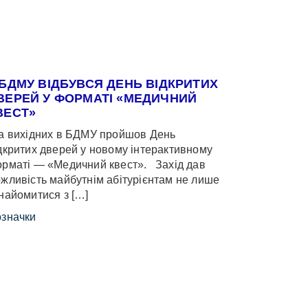
 БДМУ ВІДБУВСЯ ДЕНЬ ВІДКРИТИХ
ВЕРЕЙ У ФОРМАТІ «МЕДИЧНИЙ
ВЕСТ»
 вихідних в БДМУ пройшов День
дкритих дверей у новому інтерактивному
рматі — «Медичний квест». Захід дав
жливість майбутнім абітурієнтам не лише
найомитися з […]
значки