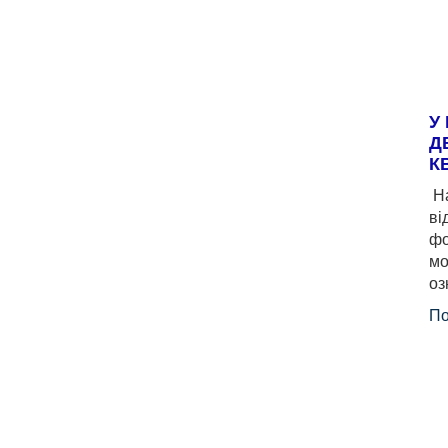
У
Д
К
На
ві
фо
мо
оз
По