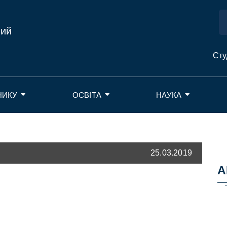
ний
Сту
НИКУ
ОСВІТА
НАУКА
25.03.2019
А