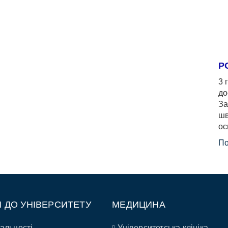
Р
3 
до
За
шв
ос
По
П ДО УНІВЕРСИТЕТУ
МЕДИЦИНА
альності
Університетська клініка