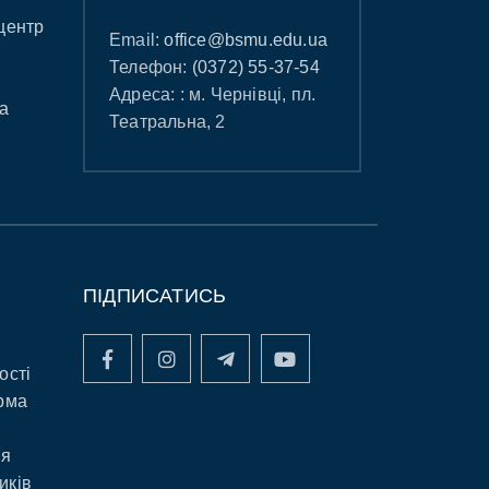
центр
Email:
office@bsmu.edu.ua
Телефон:
(0372) 55-37-54
Адреса: : м. Чернівці, пл.
а
Театральна, 2
ПІДПИСАТИСЬ
ості
рма
ня
иків