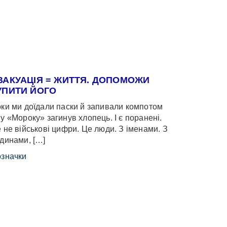
ВАКУАЦІЯ = ЖИТТЯ. ДОПОМОЖИ
УПИТИ ЙОГО
ки ми доїдали паски й запивали компотом
у «Мороку» загинув хлопець. І є поранені.
 не військові цифри. Це люди. З іменами. З
динами, […]
значки