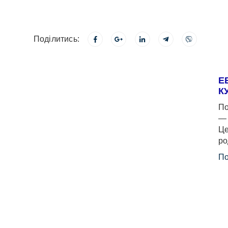
Поділитись:
Е
К
По
— 
Це
ро
По