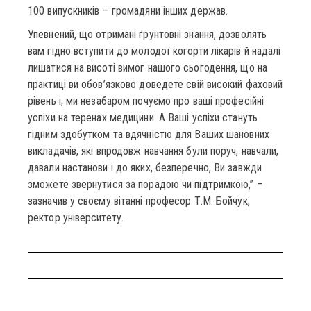
100 випускників – громадяни інших держав.
Упевнений, що отримані ґрунтовні знання, дозволять
вам гідно вступити до молодої когорти лікарів й надалі
лишатися на висоті вимог нашого сьогодення, що на
практиці ви обов’язково доведете свій високий фаховий
рівень і, ми незабаром почуємо про ваші професійні
успіхи на теренах медицини. А Ваші успіхи стануть
гідним здобутком та вдячністю для Ваших шановних
викладачів, які впродовж навчання були поруч, навчали,
давали настанови і до яких, безперечно, Ви завжди
зможете звернутися за порадою чи підтримкою,” –
зазначив у своєму вітанні професор Т.М. Бойчук,
ректор університету.