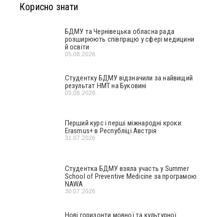
Корисно знати
БДМУ та Чернівецька обласна рада
розширюють співпрацю у сфері медицини
й освіти
05.08.2026
Студентку БДМУ відзначили за найвищий
результат НМТ на Буковині
05.08.2026
Перший курс і перші міжнародні кроки:
Erasmus+ в Республіці Австрія
31.07.2026
Студентка БДМУ взяла участь у Summer
School of Preventive Medicine за програмою
NAWA
30.07.2026
Нові горизонти мовної та культурної