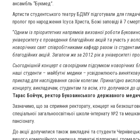
ансамбль “Букмед”.
Артисти студентського театру БДМУ підготували для глядачів
пролог про народження Ісуса Христа, Божі заповіді й 7 смертн
“
Одним із пріоритетних напрямків виховної роботи Буковин
університету є проведення благодійних акцій та участь у вол
новорічних свят співробітниками кафедр разом із студентам
благодійних акцій. Загалом же за 2012 рік в університеті пр
Сьогоднішній концерт є своєрідним підсумком новорічних б
наші студенти – майбутні медики – усвідомлюють виняткову 
приклад для наслідування своїм колегам. Принагідно висло
концерту, викладачам, студентам та всім, хто долучився до ц
Тарас Бойчук, ректор Буковинського державного медич
Зазначимо, що за сприяння ректорату, концерт на безкоштовні
спеціальної загальноосвітньої школи-інтернату №2 та мешкан
пансіонату.
До акції долучилися також викладачі та студенти Чернівець
вищого комерційного училища, приватні підприємці, громадськ