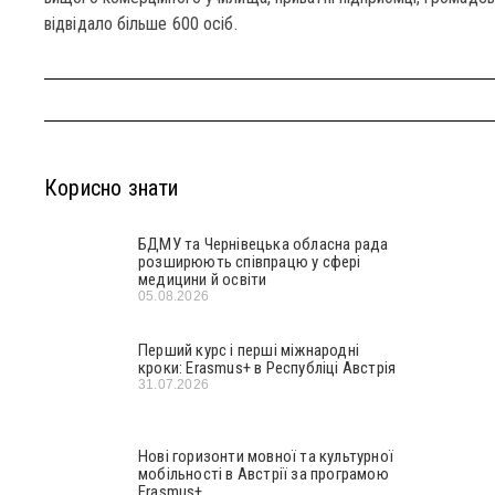
відвідало більше 600 осіб.
Корисно знати
БДМУ та Чернівецька обласна рада
розширюють співпрацю у сфері
медицини й освіти
05.08.2026
Перший курс і перші міжнародні
кроки: Erasmus+ в Республіці Австрія
31.07.2026
Нові горизонти мовної та культурної
мобільності в Австрії за програмою
Erasmus+