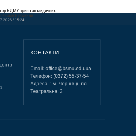
тор БДМУ привітав медичних
цівників Буковини
07.2026
15:24
КОНТАКТИ
центр
Email:
office@bsmu.edu.ua
Телефон:
(0372) 55-37-54
Адреса: : м. Чернівці, пл.
а
Театральна, 2