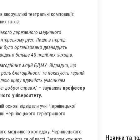
 зворушливі театральні композиції:
их гріхів.
ського державного медичного
онтерському русі. Лише в період
и було організовано дванадцять
оведено більше 40 подібних заходів.
лагодійних акцій БДМУ. Відрадно, що
роль благодійності та показують гарний
влюю щиру вдячність учасникам
ієї доброї справи
,” – зауважив
професор
ного університету.
й основі відвідали учні Чернівецької
ці Чернівецького геріатричного
кого медичного коледжу, Чернівецького
Новини та под
ість міста та області. Загалом концерт