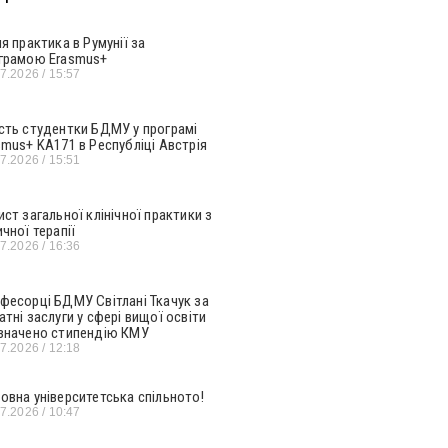
ня практика в Румунії за
грамою Erasmus+
07.2026
15:57
сть студентки БДМУ у програмі
smus+ KA171 в Республіці Австрія
07.2026
15:51
ист загальної клінічної практики з
ичної терапії
07.2026
16:36
фесорці БДМУ Світлані Ткачук за
атні заслуги у сфері вищої освіти
значено стипендію КМУ
07.2026
12:18
овна університетська спільното!
07.2026
10:47