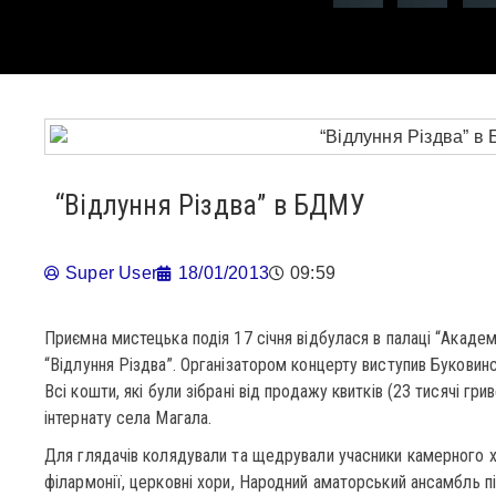
“Відлуння Різдва” в БДМУ
Super User
18/01/2013
09:59
Приємна мистецька подія 17 січня відбулася в палаці “Академ
“Відлуння Різдва”. Організатором концерту виступив Буковин
Всі кошти, які були зібрані від продажу квитків (23 тисячі гр
інтернату села Магала.
Для глядачів колядували та щедрували учасники камерного х
філармонії, церковні хори, Народний аматорський ансамбль піс