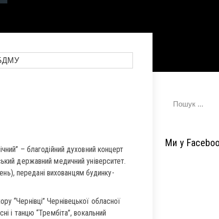
Ми у Facebo
ічний” – благодійний духовний концерт
ський державний медичний університет.
ивень), передані вихованцям будинку-
ору “Чернівці” Чернівецької обласної
ні і танцю “Трембіта”, вокальний