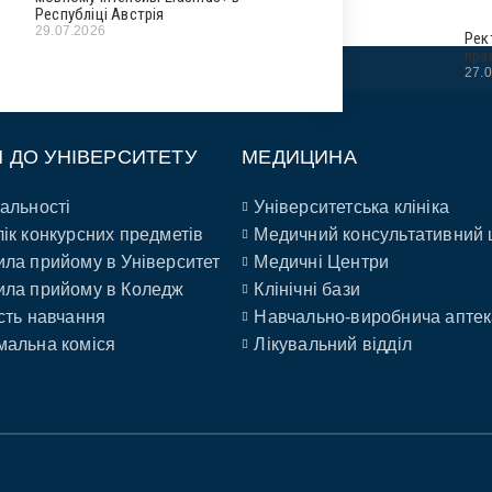
Республіці Австрія
29.07.2026
Рек
пра
27.
П ДО УНІВЕРСИТЕТУ
МЕДИЦИНА
альності
Університетська клініка
ік конкурсних предметів
Медичний консультативний 
ла прийому в Університет
Медичні Центри
ла прийому в Коледж
Клінічні бази
сть навчання
Навчально-виробнича аптек
альна коміся
Лікувальний відділ