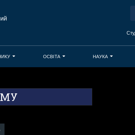
ний
Сту
НИКУ
ОСВІТА
НАУКА
ДМУ