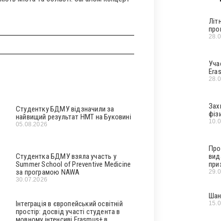
Літ
про
28.
Уча
Era
28.
Зах
Студентку БДМУ відзначили за
фіз
найвищий результат НМТ на Буковині
10.
05.08.2026
Про
Студентка БДМУ взяла участь у
вид
Summer School of Preventive Medicine
при
за програмою NAWA
29.
30.07.2026
Шан
Інтеграція в європейський освітній
15.
простір: досвід участі студента в
мовному інтенсиві Erasmus+ в