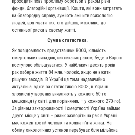
проходити повз проблему боротьби з раком різні
фонди, благодійні організації. Кошти, які вони витратять
на благородну справу, зуміють змінити психологію
людей, врятувати тих, хто дійшов, можливо, до
останньої риски в своєму житті.
Сумна статистика.
Як повідомляють представники ВООЗ, кількість
смертельних випадків, викликаних раком, буде в Європі
поступово збільшуватися. У найближчі десять років
рак забере життя 84 млн. чоловік, якщо не вжити
рішучих заходів. В Україні ця тема надзвичайно
актуальна, адже за статистикою ВООЗ, в Україні
злоякісні утворення виявляють у кожного 50-го
мешканця (у світі, для порівняння, – у кожного 270-го).
За рівнем захворюваності і смертності Україна займає
друге місце у світі – ризик захворіти на рак в Україні
має кожен третій чоловік та кожна п’ята жінка. На
обліку онкологічних установ перебуває біля мільйона