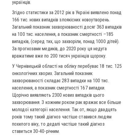
українців.
Згідно статистики за 2012 рік в Україні виявлено понад
166 тис. нових випадків злоякісних новоутворень.
Загальний показник захворюваності досяг 363 випадків
на 100 тис. населення, а показник смертності –185
випадків, (серед тих, що захворіли, понад 1000 дітей).
За прогнозами медиків, до 2020 року ця недуга
вражатиме вже по 200 тисяч українців щороку.
У Чернівецькій області на обліку перебуває 18 тис. 125
онкологічних хворих. Загальний показник
захворюваності складає 283 випадки на 100 тис.
населення, а показник смертності 167 випадки.
Щорічно виявляють 2300 нових випадків цього
захворювання. З кожним роком рак вражає все більше
молодої категорії населення. Так от, якщо двадцять
років тому такий діагноз частіше ставився людям
похилого віку, то дедалі частіше такий діагноз
ставиться 30-40-річним.