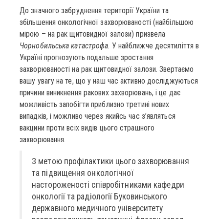
До значного забруднення території України та
збільшення онкологічної захворюваності (найбільшою
мірою – на рак щитовидної залози) призвела
Чорнобильська катастрофа
. У найближче десятиліття в
Україні прогнозують подальше зростання
захворюваності на рак щитовидної залози. Звертаємо
вашу увагу на те, що у наш час активно досліджуються
причини виникнення ракових захворювань, і це дає
можливість запобігти приблизно третині нових
випадків, і можливо через якийсь час з’являться
вакцини проти всіх видів цього страшного
захворювання.
З метою профілактики цього захворювання
та підвищення онкологічної
настороженості співробітниками кафедри
онкології та радіології Буковинського
державного медичного університету