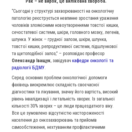
Рак – не вирок, це виліковна хвороба.
“Сьогодні у структурі захворюваності на онкологічну
патологію реєструється невпинне зростання ураження
чоловіків злоякісними новоутвореннями товстої кишки,
сечостатевої системи, шкіри, головного мозку, легенів,
шлунка. У жінок – грудної залози, шкіри, шлунка,
товстої кишки, репродуктивної системи, підшлункової
та щитоподібної залоз,” – розповідає професор
Олександр Іващук
, завідувач
кафедри онкології та
радіології БДМУ
.
Серед основних проблем онкологічної допомоги
фахівець виокремлює складність своєчасної
діагностики та лікування, значну його вартість, високий
рівень інвалідизації і летальність хворих. Із загальної
кількості 30% хворих – це люди працездатного віку.
Все це зумовлено відсутністю настороженості
населення до онкозахворювань та прийомів
самообстеження, нехтуванням профілактичними