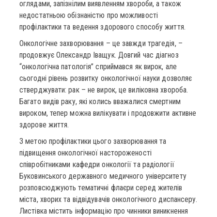
оглядами, запізнілим виявленням хвороби, а також
недостатньою обізнаністю про можливості
профілактики та ведення здорового способу життя.
Онкологічне захворювання – це завжди трагедія, –
продовжує Олександр Іващук. Довгий час діагноз
“онкологічна патологія” сприймався як вирок, але
сьогодні рівень розвитку онкологічної науки дозволяє
стверджувати: рак – не вирок, це виліковна хвороба.
Багато видів раку, які колись вважалися смертним
вироком, тепер можна вилікувати і продовжити активне
здорове життя.
З метою профілактики цього захворювання та
підвищення онкологічної настороженості
співробітниками кафедри онкології та радіології
Буковинського державного медичного університету
розповсюджують тематичні флаєри серед жителів
міста, хворих та відвідувачів онкологічного диспансеру.
Листівка містить інформацію про чинники виникнення