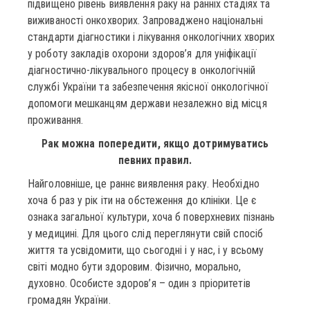
підвищено рівень виявлення раку на ранніх стадіях та
виживаності онкохворих. Запроваджено національні
стандарти діагностики і лікування онкологічних хворих
у роботу закладів охорони здоров’я для уніфікації
діагностично-лікувального процесу в онкологічній
службі України та забезпечення якісної онкологічної
допомоги мешканцям держави незалежно від місця
проживання.
Рак можна попередити, якщо дотримуватись
певних правил.
Найголовніше, це раннє виявлення раку. Необхідно
хоча б раз у рік іти на обстеження до клініки. Це є
ознака загальної культури, хоча б поверхневих пізнань
у медицині. Для цього слід переглянути свій спосіб
життя та усвідомити, що сьогодні і у нас, і у всьому
світі модно бути здоровим. Фізично, морально,
духовно. Особисте здоров’я – один з пріоритетів
громадян України.