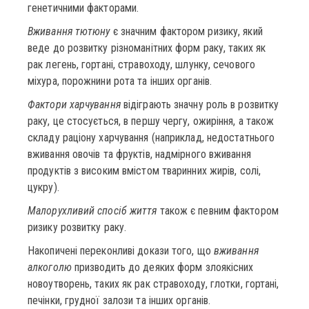
генетичними факторами.
Вживання тютюну
є значним фактором ризику, який
веде до розвитку різноманітних форм раку, таких як
рак легень, гортані, стравоходу, шлунку, сечового
міхура, порожнини рота та інших органів.
Фактори харчування
відіграють значну роль в розвитку
раку, це стосується, в першу чергу, ожиріння, а також
складу раціону харчування (наприклад, недостатнього
вживання овочів та фруктів, надмірного вживання
продуктів з високим вмістом тваринних жирів, солі,
цукру).
Малорухливий спосіб життя
також є певним фактором
ризику розвитку раку.
Накопичені переконливі докази того, що
вживання
алкоголю
призводить до деяких форм злоякісних
новоутворень, таких як рак стравоходу, глотки, гортані,
печінки, грудної залози та інших органів.