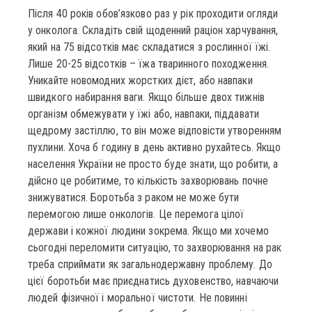
Після 40 років обов’язково раз у рік проходити огляди
у онколога. Складіть свій щоденний раціон харчування,
який на 75 відсотків має складатися з рослинної їжі.
Лише 20-25 відсотків – їжа тваринного походження.
Уникайте новомодних жорстких дієт, або навпаки
швидкого набирання ваги. Якщо більше двох тижнів
організм обмежувати у їжі або, навпаки, піддавати
щедрому застіллю, то він може відповісти утворенням
пухлини. Хоча б годину в день активно рухайтесь. Якщо
населення України не просто буде знати, що робити, а
дійсно це робитиме, то кількість захворювань почне
знижуватися. Боротьба з раком не може бути
перемогою лише онкологів. Це перемога цілої
держави і кожної людини зокрема. Якщо ми хочемо
сьогодні переломити ситуацію, то захворювання на рак
треба сприймати як загальнодержавну проблему. До
цієї боротьби має приєднатись духовенство, навчаючи
людей фізичної і моральної чистоти. Не повинні