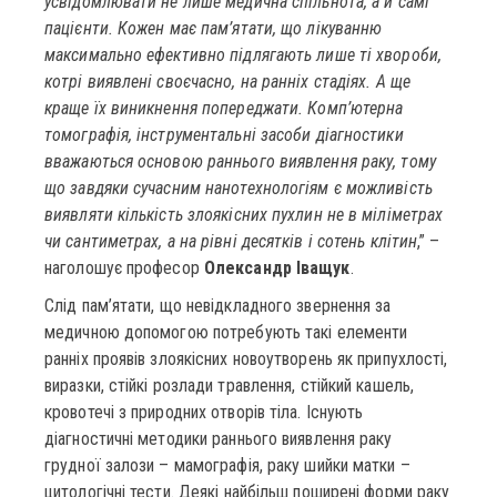
усвідомлювати не лише медична спільнота, а й самі
пацієнти. Кожен має пам’ятати, що лікуванню
максимально ефективно підлягають лише ті хвороби,
котрі виявлені своєчасно, на ранніх стадіях. А ще
краще їх виникнення попереджати. Комп’ютерна
томографія, інструментальні засоби діагностики
вважаються основою раннього виявлення раку, тому
що завдяки сучасним нанотехнологіям є можливість
виявляти кількість злоякісних пухлин не в міліметрах
чи сантиметрах, а на рівні десятків і сотень клітин
,” –
наголошує професор
Олександр Іващук
.
Слід пам’ятати, що невідкладного звернення за
медичною допомогою потребують такі елементи
ранніх проявів злоякісних новоутворень як припухлості,
виразки, стійкі розлади травлення, стійкий кашель,
кровотечі з природних отворів тіла. Існують
діагностичні методики раннього виявлення раку
грудної залози – мамографія, раку шийки матки –
цитологічні тести. Деякі найбільш поширені форми раку