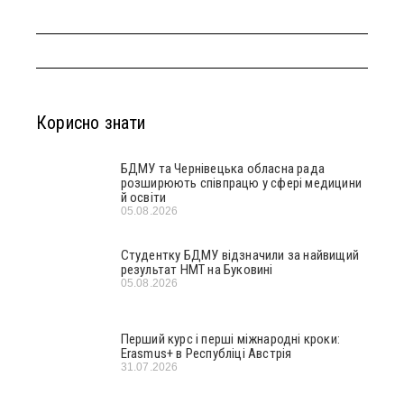
Корисно знати
БДМУ та Чернівецька обласна рада
розширюють співпрацю у сфері медицини
й освіти
05.08.2026
Студентку БДМУ відзначили за найвищий
результат НМТ на Буковині
05.08.2026
Перший курс і перші міжнародні кроки:
Erasmus+ в Республіці Австрія
31.07.2026