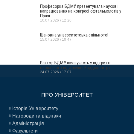
Професорка БДМУ презентувала наукові
напрацювання на конгресі офтальмологів у
Празі
10.07.2026
12:26
Шановна університетська спільното!
15.07.2026
10:47
Ректор БДМУ взяв участь у відкритті
оновленого відділення Кардіоцентру
24.07.2026
17:07
ПРО УНІВЕРСИТЕТ
Історія Університету
Нагороди та відзнаки
Адміністрація
Факультети