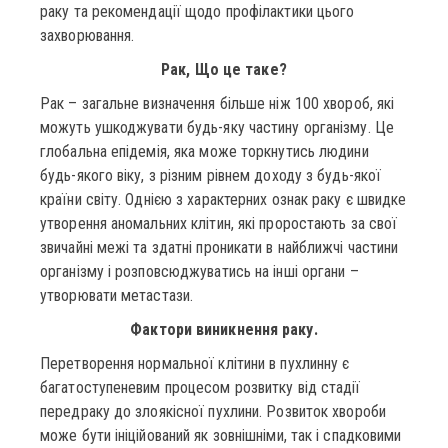
раку та рекомендації щодо профілактики цього
захворювання.
Рак, Що це таке?
Рак – загальне визначення більше ніж 100 хвороб, які
можуть ушкоджувати будь-яку частину організму. Це
глобальна епідемія, яка може торкнутись людини
будь-якого віку, з різним рівнем доходу з будь-якої
країни світу. Однією з характерних ознак раку є швидке
утворення аномальних клітин, які проростають за свої
звичайні межі та здатні проникати в найближчі частини
організму і розповсюджуватись на інші органи –
утворювати метастази.
Фактори виникнення раку.
Перетворення нормальної клітини в пухлинну є
багатоступеневим процесом розвитку від стадії
передраку до злоякісної пухлини. Розвиток хвороби
може бути ініційований як зовнішніми, так і спадковими