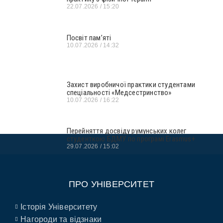
22.07.2026
15:20
Посвіт пам’яті
10.07.2026
14:32
Захист виробничої практики студентами
спеціальності «Медсестринство»
10.07.2026
16:22
Перейняття досвіду румунських колег
студенткою БДМУ по програмі Erasmus+
29.07.2026
15:02
ПРО УНІВЕРСИТЕТ
Історія Університету
Нагороди та відзнаки