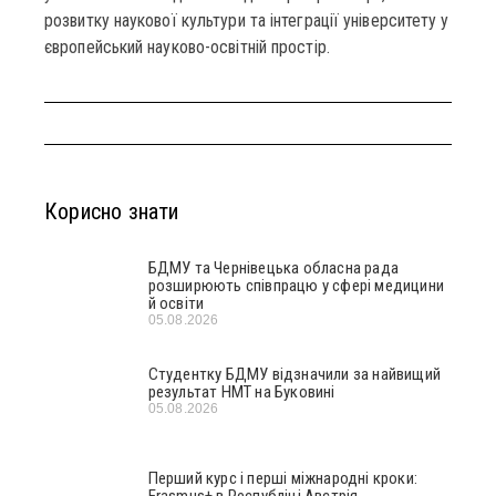
розвитку наукової культури та інтеграції університету у
європейський науково-освітній простір.
Корисно знати
БДМУ та Чернівецька обласна рада
розширюють співпрацю у сфері медицини
й освіти
05.08.2026
Студентку БДМУ відзначили за найвищий
результат НМТ на Буковині
05.08.2026
Перший курс і перші міжнародні кроки:
Erasmus+ в Республіці Австрія