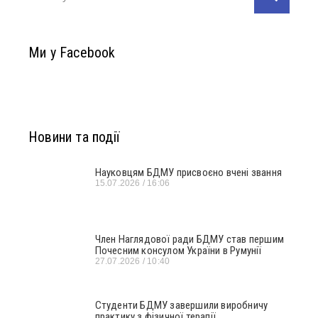
Ми у Facebook
Новини та події
Науковцям БДМУ присвоєно вчені звання
15.07.2026
16:06
Член Наглядової ради БДМУ став першим
Почесним консулом України в Румунії
27.07.2026
10:40
Студенти БДМУ завершили виробничу
практику з фізичної терапії