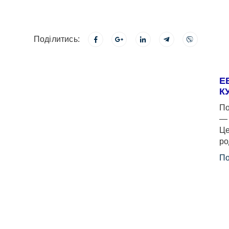
Поділитись:
Е
К
По
— 
Це
ро
По