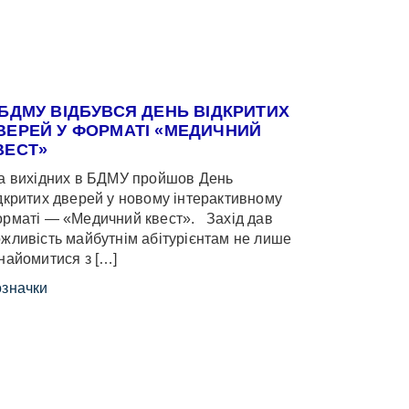
 БДМУ ВІДБУВСЯ ДЕНЬ ВІДКРИТИХ
ВЕРЕЙ У ФОРМАТІ «МЕДИЧНИЙ
ВЕСТ»
 вихідних в БДМУ пройшов День
дкритих дверей у новому інтерактивному
рматі — «Медичний квест». Захід дав
жливість майбутнім абітурієнтам не лише
найомитися з […]
значки