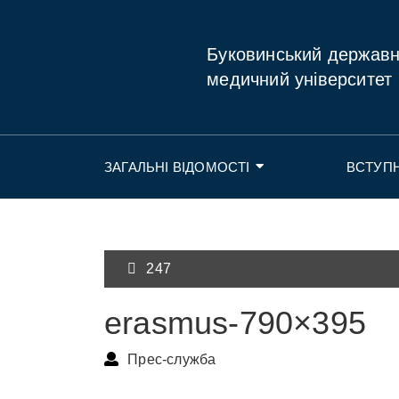
Буковинський держав
медичний університет
ЗАГАЛЬНІ ВІДОМОСТІ
ВСТУП
247
erasmus-790×395
Прес-служба