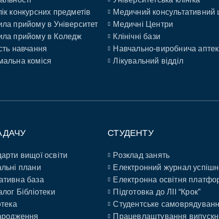
ік конкурсних предметів
Медичний консультативний 
ла прийому в Університет
Медичні Центри
ла прийому в Коледж
Клінічні бази
сть навчання
Навчально-виробнича аптек
альна коміся
Лікувальний відділ
АДАЧУ
СТУДЕНТУ
арти вищої освіти
Розклад занять
льні плани
Електронний журнал успішн
ативна база
Електронна освітня платфо
алог Бібліотеки
Підготовка до ЛІІ “Крок”
отека
Студентське самоврядуван
ародження
Працевлаштування випускн