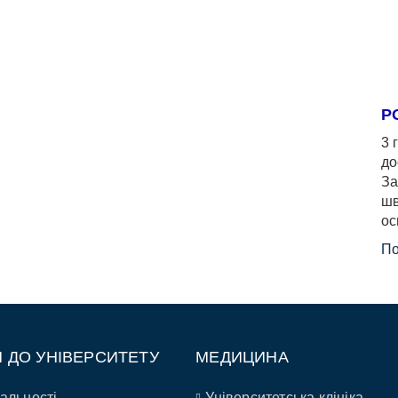
Р
3 
до
За
шв
ос
По
П ДО УНІВЕРСИТЕТУ
МЕДИЦИНА
альності
Університетська клініка