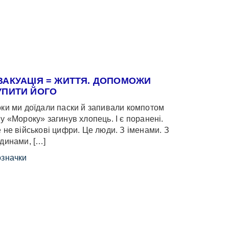
ВАКУАЦІЯ = ЖИТТЯ. ДОПОМОЖИ
УПИТИ ЙОГО
ки ми доїдали паски й запивали компотом
у «Мороку» загинув хлопець. І є поранені.
 не військові цифри. Це люди. З іменами. З
динами, […]
значки