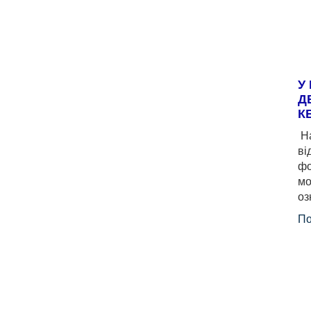
У
Д
К
На
ві
фо
мо
оз
По