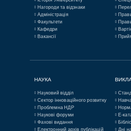
Нагороди та відзнаки
Перел
Адміністрація
Прави
Факультети
Прави
Кафедри
Варті
Вакансії
Прийм
НАУКА
ВИКЛ
Науковий відділ
Станд
Сектор інноваційного розвитку
Навча
Проблемна НДР
Норм
Наукові форуми
E-кат
Фахові видання
Біблі
Електронний архів публікацій
Дні н