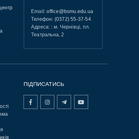
центр
Email:
office@bsmu.edu.ua
Телефон:
(0372) 55-37-54
Адреса: : м. Чернівці, пл.
а
Театральна, 2
ПІДПИСАТИСЬ
ості
рма
ня
иків