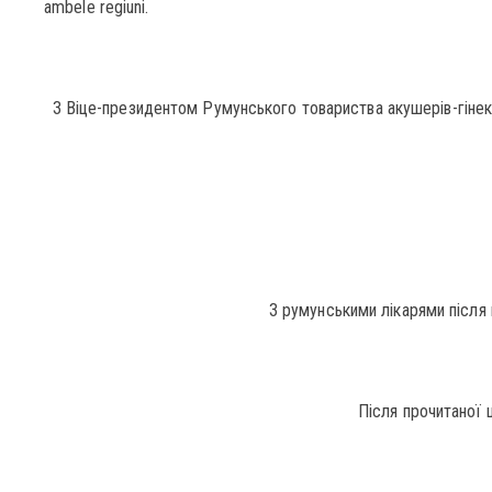
ambele regiuni.
З Віце-президентом Румунського товариства акушерів-гінеко
З румунськими лікарями після 
Після прочитаної ц