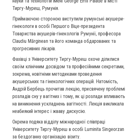
науки та технологій імені George Emil Palade в місті
Тиргу-Муреш, Румунія.
Приймаючою стороною виступили румунські акушери-
гінекологи в особі Першого Віце-президента
Товариства акушерів-гінекологів Румунії, професора
Claudiu Mărginean та його команда обдарованих та
прогресивних лікарів.
Фахівці з Університету Тиргу-Муреш охоче ділилися
своїм клінічним досвідом та професійними секретами,
зокрема, новітніми методиками проведення
акушерських та гінекологічних операцій. Натомість,
Андрій Бербець прочитав лекцію, присвячену проблемі
розладів сну у вагітних і тому, як ці розлади впливають
на виникнення ускладнень вагітності. Лекція викликала
неабиякий інтерес і жваву дискусію.
Окрема подяка відділу міжнародної співпраці
Університету Тиргу-Муреш в особі Luminita Singeorzan
за бездоганну організацію візиту.