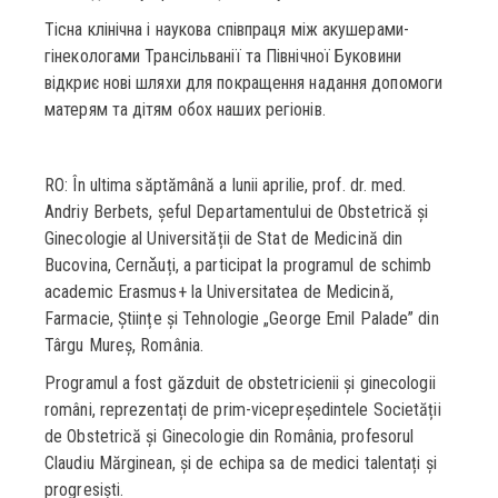
Тісна клінічна і наукова співпраця між акушерами-
гінекологами Трансільванії та Північної Буковини
відкриє нові шляхи для покращення надання допомоги
матерям та дітям обох наших регіонів.
RO: În ultima săptămână a lunii aprilie, prof. dr. med.
Andriy Berbets, șeful Departamentului de Obstetrică și
Ginecologie al Universității de Stat de Medicină din
Bucovina, Cernǎuți, a participat la programul de schimb
academic Erasmus+ la Universitatea de Medicină,
Farmacie, Științe și Tehnologie „George Emil Palade” din
Târgu Mureș, România.
Programul a fost găzduit de obstetricienii și ginecologii
români, reprezentați de prim-vicepreședintele Societății
de Obstetrică și Ginecologie din România, profesorul
Claudiu Mărginean, și de echipa sa de medici talentați și
progresiști.