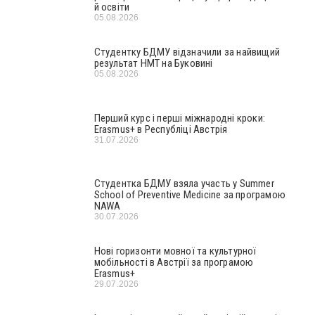
й освіти
05.08.2026
Студентку БДМУ відзначили за найвищий
результат НМТ на Буковині
05.08.2026
Перший курс і перші міжнародні кроки:
Erasmus+ в Республіці Австрія
31.07.2026
Студентка БДМУ взяла участь у Summer
School of Preventive Medicine за програмою
NAWA
30.07.2026
Нові горизонти мовної та культурної
мобільності в Австрії за програмою
Erasmus+
29.07.2026