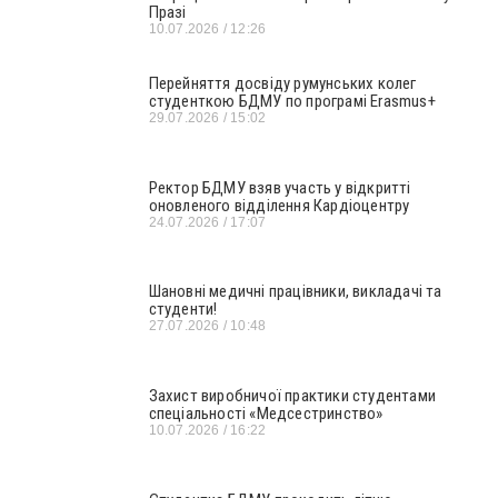
Празі
10.07.2026
12:26
Перейняття досвіду румунських колег
студенткою БДМУ по програмі Erasmus+
29.07.2026
15:02
Ректор БДМУ взяв участь у відкритті
оновленого відділення Кардіоцентру
24.07.2026
17:07
Шановні медичні працівники, викладачі та
студенти!
27.07.2026
10:48
Захист виробничої практики студентами
спеціальності «Медсестринство»
10.07.2026
16:22