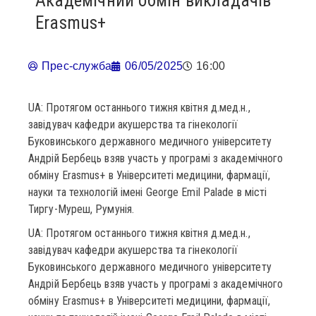
Академічний обмін викладачів
Erasmus+
Прес-служба
06/05/2025
16:00
UA: Протягом останнього тижня квітня д.мед.н.,
завідувач кафедри акушерства та гінекології
Буковинського державного медичного університету
Андрій Бербець взяв участь у програмі з академічного
обміну Erasmus+ в Університеті медицини, фармації,
науки та технологій імені George Emil Palade в місті
Тиргу-Муреш, Румунія.
UA: Протягом останнього тижня квітня д.мед.н.,
завідувач кафедри акушерства та гінекології
Буковинського державного медичного університету
Андрій Бербець взяв участь у програмі з академічного
обміну Erasmus+ в Університеті медицини, фармації,