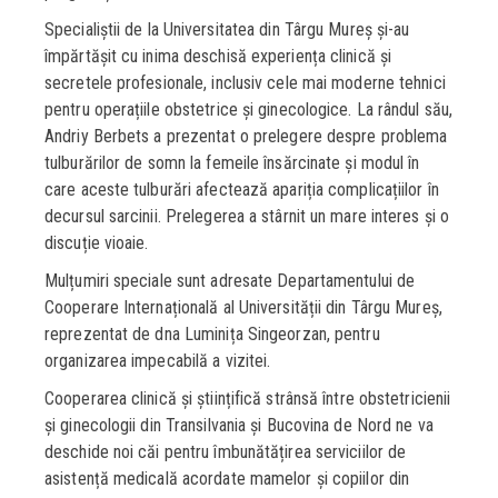
Specialiștii de la Universitatea din Târgu Mureș și-au
împărtășit cu inima deschisă experiența clinică și
secretele profesionale, inclusiv cele mai moderne tehnici
pentru operațiile obstetrice și ginecologice. La rândul său,
Andriy Berbets a prezentat o prelegere despre problema
tulburărilor de somn la femeile însărcinate și modul în
care aceste tulburări afectează apariția complicațiilor în
decursul sarcinii. Prelegerea a stârnit un mare interes și o
discuție vioaie.
Mulțumiri speciale sunt adresate Departamentului de
Cooperare Internațională al Universității din Târgu Mureș,
reprezentat de dna Luminița Singeorzan, pentru
organizarea impecabilă a vizitei.
Cooperarea clinică și științifică strânsă între obstetricienii
și ginecologii din Transilvania și Bucovina de Nord ne va
deschide noi căi pentru îmbunătățirea serviciilor de
asistență medicală acordate mamelor și copiilor din