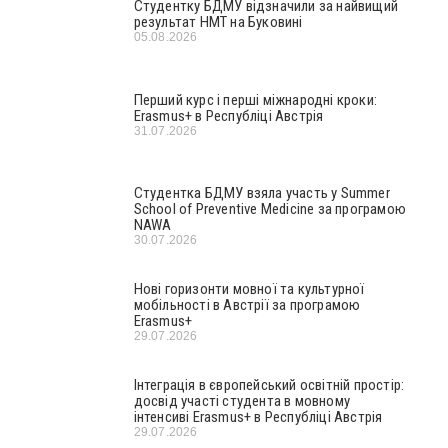
Студентку БДМУ відзначили за найвищий
результат НМТ на Буковині
05.08.2026
Перший курс і перші міжнародні кроки:
Erasmus+ в Республіці Австрія
31.07.2026
Студентка БДМУ взяла участь у Summer
School of Preventive Medicine за програмою
NAWA
30.07.2026
Нові горизонти мовної та культурної
мобільності в Австрії за програмою
Erasmus+
29.07.2026
Інтеграція в європейський освітній простір:
досвід участі студента в мовному
інтенсиві Erasmus+ в Республіці Австрія
29.07.2026