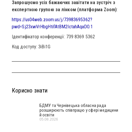
Запрошуємо усіх бажаючих завітати на зустріч з
експертною групою за лінком (платформа Zoom)
:
https://us04web.zoom.us/j/73983695362?
pwd=Sj23xwVrHbgHtifAtBM2IctahAqaDO.1
Ідентифікатор конференції: 739 8369 5362
Код доступу: 3iBi1G
Корисно знати
БДМУ та Чернівецька обласна рада
розширюють співпрацю у сфері медицини
й освіти
05.08.2026