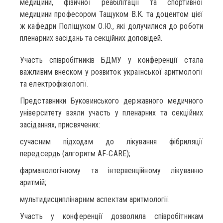
медицини, фізичної реабілітації та спортивної
медицини професором Тащуком В.К. та доцентом цієї
ж кафедри Поліщуком О.Ю., які долучилися до роботи
пленарних засідань та секційних доповідей.
Участь співробітників БДМУ у конференції стала
важливим внеском у розвиток української аритмології
та електрофізіології.
Представники Буковинського державного медичного
університету взяли участь у пленарних та секційних
засіданнях, присвячених:
сучасним підходам до лікування фібриляції
передсердь (алгоритм AF‑CARE);
фармакологічному та інтервенційному лікуванню
аритмій;
мультидисциплінарним аспектам аритмології.
Участь у конференції дозволила співробітникам