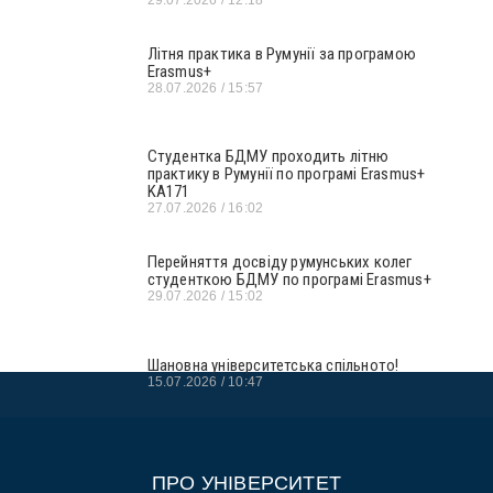
Літня практика в Румунії за програмою
Erasmus+
28.07.2026
15:57
Студентка БДМУ проходить літню
практику в Румунії по програмі Erasmus+
KA171
27.07.2026
16:02
Перейняття досвіду румунських колег
студенткою БДМУ по програмі Erasmus+
29.07.2026
15:02
Шановна університетська спільното!
15.07.2026
10:47
ПРО УНІВЕРСИТЕТ