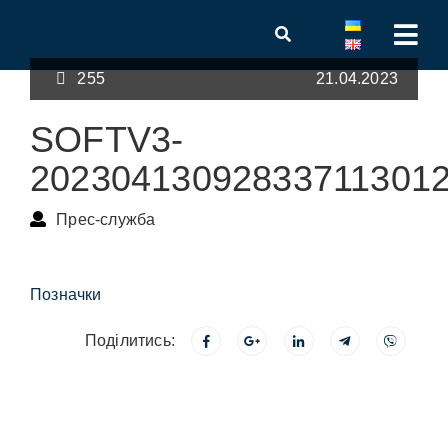
255
21.04.2023
SOFTV3-
20230413092833711301
Прес-служба
Позначки
Поділитись: