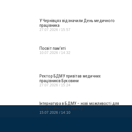
У Чернівцях відзначили День медичного
працівника
27.07.2026
15:57
Посвіт пам’яті
10.07.2026
14:32
Ректор БДМУ привітав медичних
працівників Буковини
27.07.2026
15:24
Інтернатура в БДМУ – нові можливості для
професійного розвитку
15.07.2026
14:10