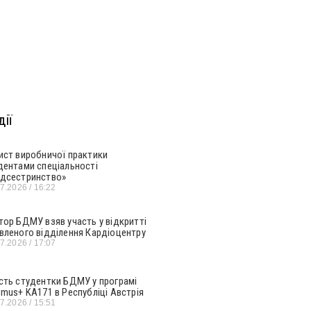
ії
ист виробничої практики
дентами спеціальності
дсестринство»
07.2026
16:22
тор БДМУ взяв участь у відкритті
вленого відділення Кардіоцентру
07.2026
17:07
сть студентки БДМУ у програмі
smus+ KA171 в Республіці Австрія
07.2026
15:51