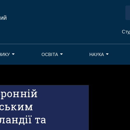
ний
Сту
НИКУ
ОСВІТА
НАУКА
оронній
вським
ландії та