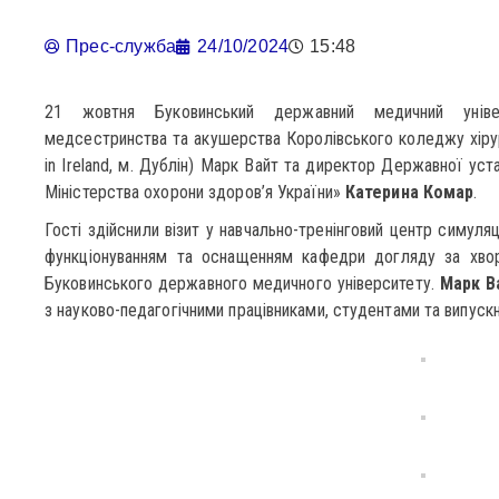
Прес-служба
24/10/2024
15:48
21 жовтня Буковинський державний медичний універ
медсестринства та акушерства Королівського коледжу хірургі
in Ireland, м. Дублін) Марк Вайт та директор Державної ус
Міністерства охорони здоров’я України»
Катерина Комар
.
Гості здійснили візит у навчально-тренінговий центр симуля
функціонуванням та оснащенням кафедри догляду за хво
Буковинського державного медичного університету.
Марк В
з науково-педагогічними працівниками, студентами та випус