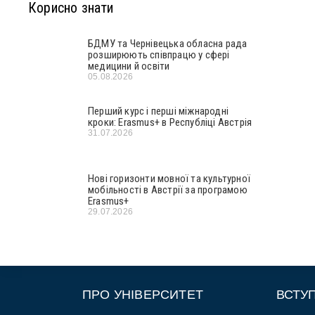
Корисно знати
БДМУ та Чернівецька обласна рада
розширюють співпрацю у сфері
медицини й освіти
05.08.2026
Перший курс і перші міжнародні
кроки: Erasmus+ в Республіці Австрія
31.07.2026
Нові горизонти мовної та культурної
мобільності в Австрії за програмою
Erasmus+
29.07.2026
ПРО УНІВЕРСИТЕТ
ВСТУ