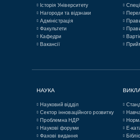
Історія Університету
Спеці
Нагороди та відзнаки
Перел
Адміністрація
Прави
Факультети
Прави
Кафедри
Варті
Вакансії
Прийм
НАУКА
ВИКЛ
Науковий відділ
Станд
Сектор інноваційного розвитку
Навча
Проблемна НДР
Норм
Наукові форуми
E-кат
Фахові видання
Біблі