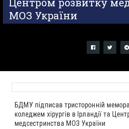
Центром розвитку ме
МОЗ України
БДМУ підписав тристоронній мемора
коледжем хірургів в Ірландії та Цен
медсестринства МОЗ України