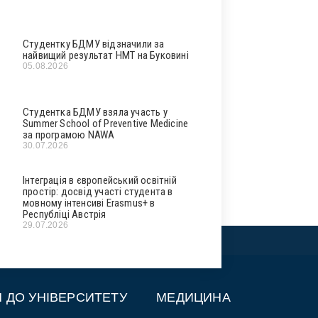
Студентку БДМУ відзначили за
найвищий результат НМТ на Буковині
05.08.2026
Студентка БДМУ взяла участь у
Summer School of Preventive Medicine
за програмою NAWA
30.07.2026
Інтеграція в європейський освітній
простір: досвід участі студента в
мовному інтенсиві Erasmus+ в
Республіці Австрія
29.07.2026
П ДО УНІВЕРСИТЕТУ
МЕДИЦИНА