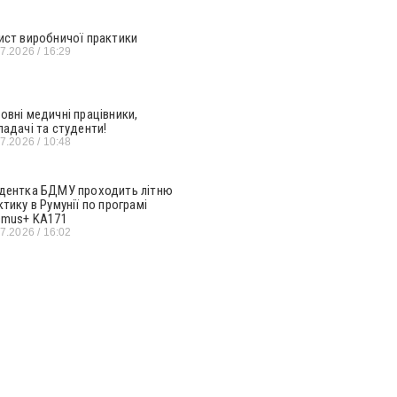
ист виробничої практики
07.2026
16:29
овні медичні працівники,
ладачі та студенти!
07.2026
10:48
дентка БДМУ проходить літню
ктику в Румунії по програмі
smus+ KA171
07.2026
16:02