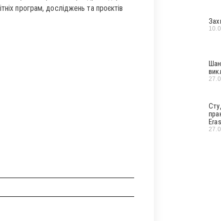
ітніх програм, досліджень та проєктів
Зах
10.
Шан
вик
27.
Сту
пра
Era
27.