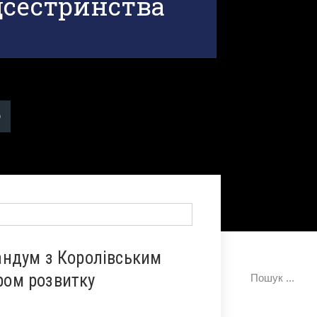
дсестринства
ндум з Королівським
тром розвитку