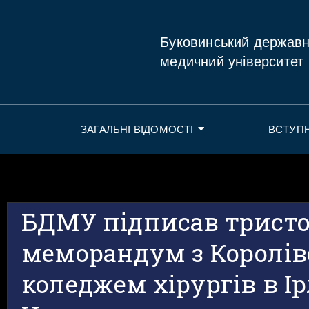
Буковинський держав
медичний університет
ЗАГАЛЬНІ ВІДОМОСТІ
ВСТУП
БДМУ підписав трист
меморандум з Королі
коледжем хірургів в Ір