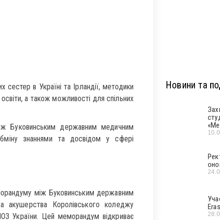
Новини та под
х сестер в Україні та Ірландії, методики
 освіти, а також можливості для спільних
Зах
сту
«Ме
між Буковинським державним медичним
10.
обміну знаннями та досвідом у сфері
Рек
оно
24.
еморандуму між Буковинським державним
Уча
та акушерства Королівського коледжу
Era
28.
МОЗ України. Цей меморандум відкриває