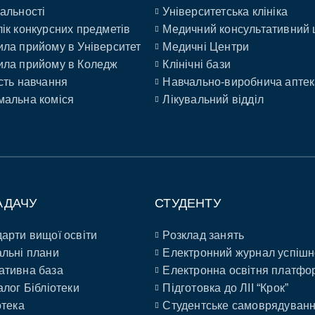
альності
Університетська клініка
ік конкурсних предметів
Медичний консультативний 
ла прийому в Університет
Медичні Центри
ла прийому в Коледж
Клінічні бази
сть навчання
Навчально-виробнича аптек
альна коміся
Лікувальний відділ
АДАЧУ
СТУДЕНТУ
арти вищої освіти
Розклад занять
льні плани
Електронний журнал успішн
ативна база
Електронна освітня платфо
алог Бібліотеки
Підготовка до ЛІІ “Крок”
отека
Студентське самоврядуван