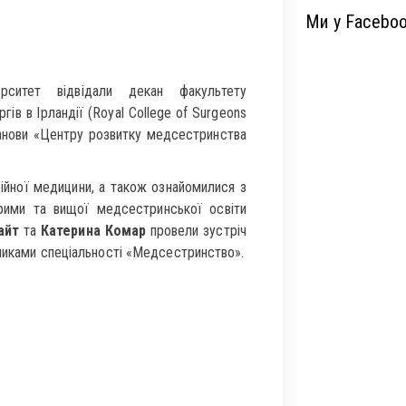
Ми у Facebo
ситет відвідали декан факультету
в в Ірландії (Royal College of Surgeons
танови «Центру розвитку медсестринства
ційної медицини, а також ознайомилися з
рими та вищої медсестринської освіти
айт
та
Катерина Комар
провели зустріч
книками спеціальності «Медсестринство».