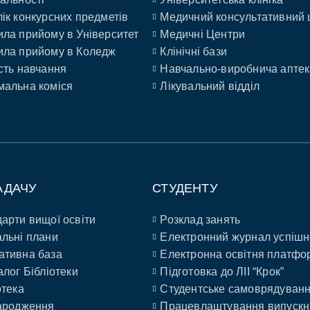
ік конкурсних предметів
Медичний консультативний 
ла прийому в Університет
Медичні Центри
ла прийому в Коледж
Клінічні бази
сть навчання
Навчально-виробнича аптек
альна коміся
Лікувальний відділ
АДАЧУ
СТУДЕНТУ
арти вищої освіти
Розклад занять
льні плани
Електронний журнал успішн
ативна база
Електронна освітня платфо
алог Бібліотеки
Підготовка до ЛІІ “Крок”
отека
Студентське самоврядуван
ародження
Працевлаштування випускн