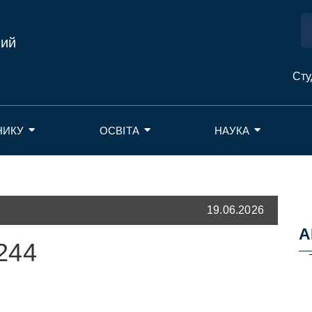
ний
Сту
НИКУ
ОСВІТА
НАУКА
19.06.2026
А
244