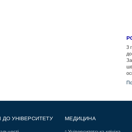
Р
3 
до
За
шв
ос
По
П ДО УНІВЕРСИТЕТУ
МЕДИЦИНА
альності
Університетська клініка