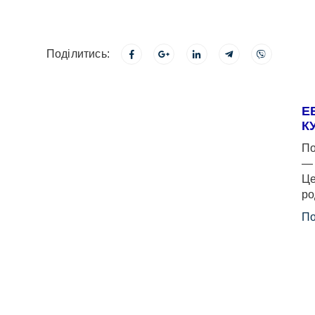
Поділитись:
Е
К
По
— 
Це
ро
По