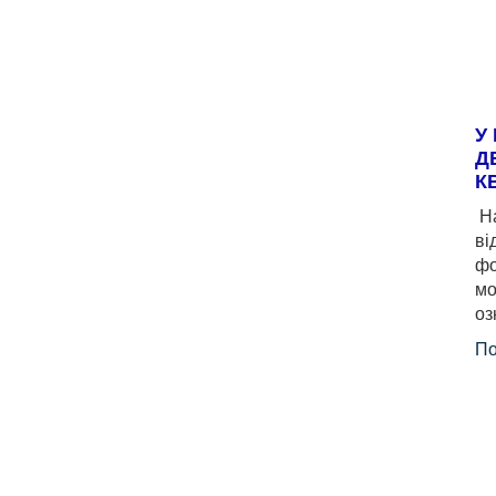
У
Д
К
На
ві
фо
мо
оз
По