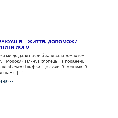
ВАКУАЦІЯ = ЖИТТЯ. ДОПОМОЖИ
УПИТИ ЙОГО
ки ми доїдали паски й запивали компотом
у «Мороку» загинув хлопець. І є поранені.
 не військові цифри. Це люди. З іменами. З
динами, […]
значки