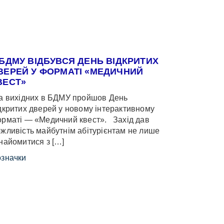
 БДМУ ВІДБУВСЯ ДЕНЬ ВІДКРИТИХ
ВЕРЕЙ У ФОРМАТІ «МЕДИЧНИЙ
ВЕСТ»
 вихідних в БДМУ пройшов День
дкритих дверей у новому інтерактивному
рматі — «Медичний квест». Захід дав
жливість майбутнім абітурієнтам не лише
найомитися з […]
значки