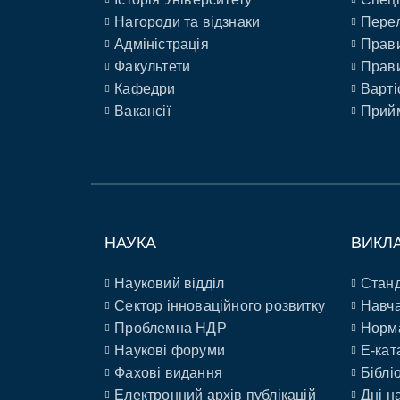
Нагороди та відзнаки
Перел
Адміністрація
Прави
Факультети
Прави
Кафедри
Варті
Вакансії
Прийм
НАУКА
ВИКЛ
Науковий відділ
Станд
Сектор інноваційного розвитку
Навча
Проблемна НДР
Норм
Наукові форуми
E-кат
Фахові видання
Біблі
Електронний архів публікацій
Дні н