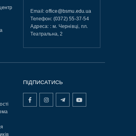
центр
Email:
office@bsmu.edu.ua
Телефон:
(0372) 55-37-54
Адреса: : м. Чернівці, пл.
а
Театральна, 2
ПІДПИСАТИСЬ
ості
рма
ня
иків