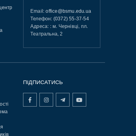
центр
Email:
office@bsmu.edu.ua
Телефон:
(0372) 55-37-54
Адреса: : м. Чернівці, пл.
а
Театральна, 2
ПІДПИСАТИСЬ
ості
рма
ня
иків