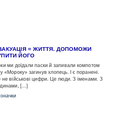
ВАКУАЦІЯ = ЖИТТЯ. ДОПОМОЖИ
УПИТИ ЙОГО
ки ми доїдали паски й запивали компотом
у «Мороку» загинув хлопець. І є поранені.
 не військові цифри. Це люди. З іменами. З
динами, […]
значки