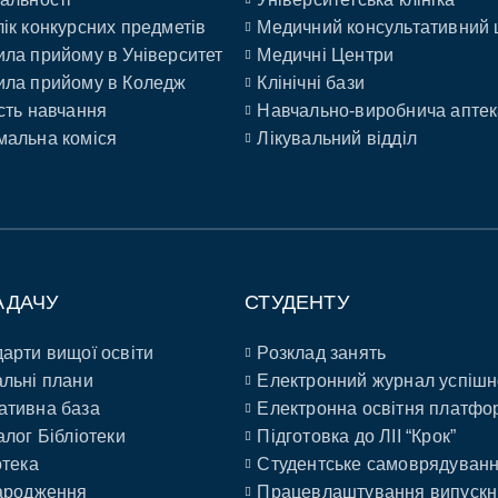
ік конкурсних предметів
Медичний консультативний 
ла прийому в Університет
Медичні Центри
ла прийому в Коледж
Клінічні бази
сть навчання
Навчально-виробнича аптек
альна коміся
Лікувальний відділ
АДАЧУ
СТУДЕНТУ
арти вищої освіти
Розклад занять
льні плани
Електронний журнал успішн
ативна база
Електронна освітня платфо
алог Бібліотеки
Підготовка до ЛІІ “Крок”
отека
Студентське самоврядуван
ародження
Працевлаштування випускн