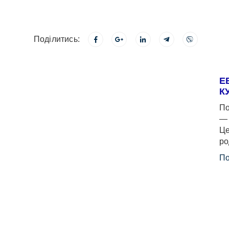
Поділитись:
Е
К
По
— 
Це
ро
По