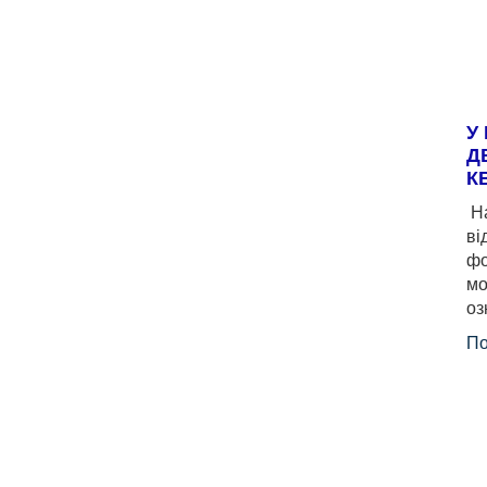
У
Д
К
На
ві
фо
мо
оз
По