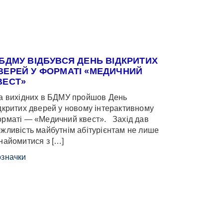
 БДМУ ВІДБУВСЯ ДЕНЬ ВІДКРИТИХ
ВЕРЕЙ У ФОРМАТІ «МЕДИЧНИЙ
ВЕСТ»
 вихідних в БДМУ пройшов День
дкритих дверей у новому інтерактивному
рматі — «Медичний квест». Захід дав
жливість майбутнім абітурієнтам не лише
найомитися з […]
значки