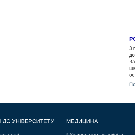
Р
3 
до
За
шв
ос
По
П ДО УНІВЕРСИТЕТУ
МЕДИЦИНА
альності
Університетська клініка