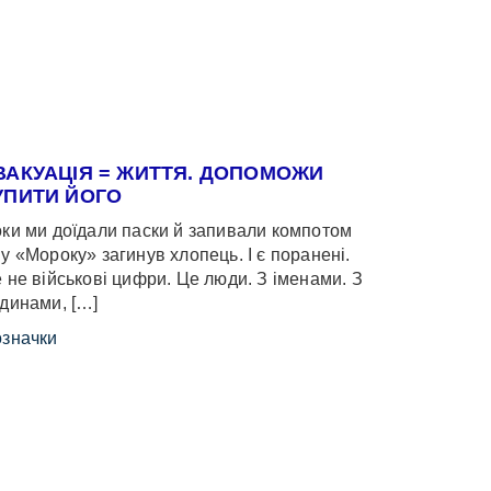
ВАКУАЦІЯ = ЖИТТЯ. ДОПОМОЖИ
УПИТИ ЙОГО
ки ми доїдали паски й запивали компотом
у «Мороку» загинув хлопець. І є поранені.
 не військові цифри. Це люди. З іменами. З
динами, […]
значки