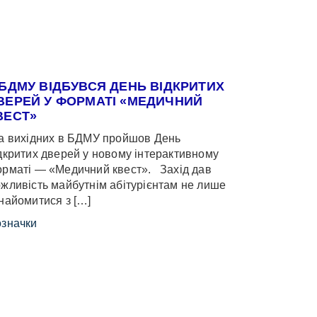
 БДМУ ВІДБУВСЯ ДЕНЬ ВІДКРИТИХ
ВЕРЕЙ У ФОРМАТІ «МЕДИЧНИЙ
ВЕСТ»
 вихідних в БДМУ пройшов День
дкритих дверей у новому інтерактивному
рматі — «Медичний квест». Захід дав
жливість майбутнім абітурієнтам не лише
найомитися з […]
значки