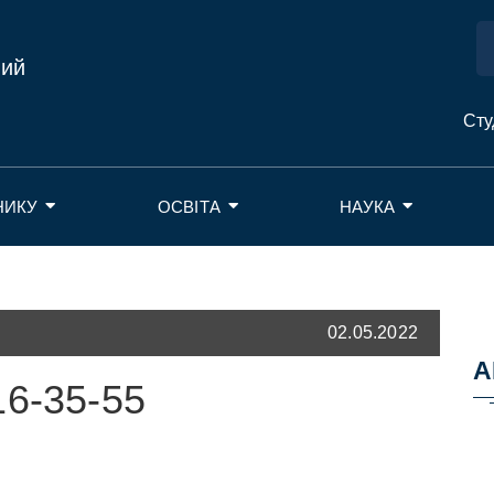
ний
Сту
НИКУ
ОСВІТА
НАУКА
02.05.2022
А
16-35-55