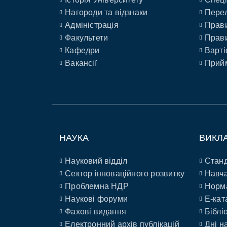
Нагороди та відзнаки
Перел
Адміністрація
Прави
Факультети
Прави
Кафедри
Варті
Вакансії
Прийм
НАУКА
ВИКЛ
Науковий відділ
Станд
Сектор інноваційного розвитку
Навча
Проблемна НДР
Норм
Наукові форуми
E-кат
Фахові видання
Біблі
Електронний архів публікацій
Дні н