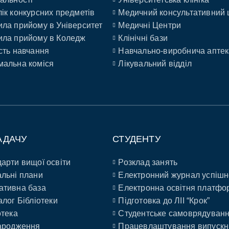
ік конкурсних предметів
Медичний консультативний 
ла прийому в Університет
Медичні Центри
ла прийому в Коледж
Клінічні бази
сть навчання
Навчально-виробнича аптек
альна коміся
Лікувальний відділ
АДАЧУ
СТУДЕНТУ
арти вищої освіти
Розклад занять
льні плани
Електронний журнал успішн
ативна база
Електронна освітня платфо
алог Бібліотеки
Підготовка до ЛІІ “Крок”
отека
Студентське самоврядуван
ародження
Працевлаштування випускн