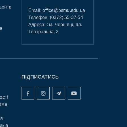
центр
Email:
office@bsmu.edu.ua
Телефон:
(0372) 55-37-54
Адреса: : м. Чернівці, пл.
а
Театральна, 2
ПІДПИСАТИСЬ
ості
рма
ня
иків