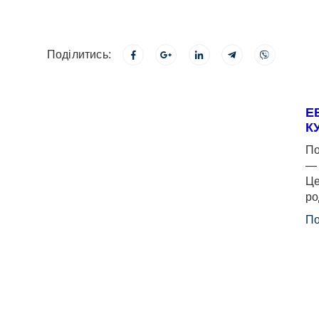
Поділитись:
Е
К
По
— 
Це
ро
По