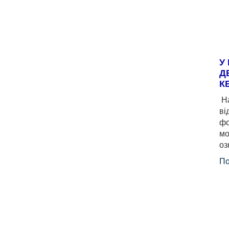
У
Д
К
На
ві
фо
мо
оз
По