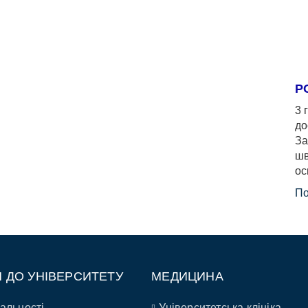
Р
3 
до
За
шв
ос
По
П ДО УНІВЕРСИТЕТУ
МЕДИЦИНА
альності
Університетська клініка