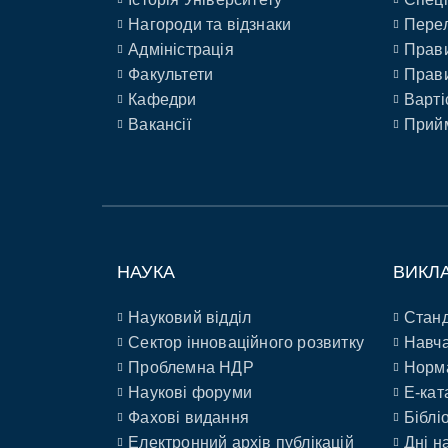
Нагороди та відзнаки
Перел
Адміністрація
Прави
Факультети
Прави
Кафедри
Варті
Вакансії
Прийм
НАУКА
ВИКЛ
Науковий відділ
Станд
Сектор інноваційного розвитку
Навча
Проблемна НДР
Норм
Наукові форуми
E-кат
Фахові видання
Біблі
Електронний архів публікацій
Дні н