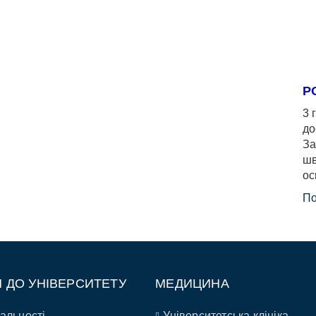
Р
3 
до
За
шв
ос
По
П ДО УНІВЕРСИТЕТУ
МЕДИЦИНА
альності
Університетська клініка