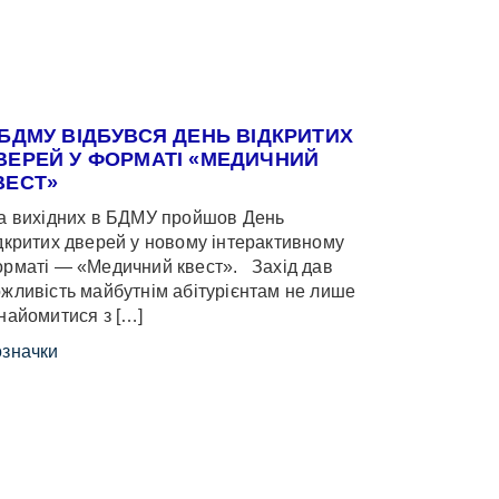
 БДМУ ВІДБУВСЯ ДЕНЬ ВІДКРИТИХ
ВЕРЕЙ У ФОРМАТІ «МЕДИЧНИЙ
ВЕСТ»
 вихідних в БДМУ пройшов День
дкритих дверей у новому інтерактивному
рматі — «Медичний квест». Захід дав
жливість майбутнім абітурієнтам не лише
найомитися з […]
значки