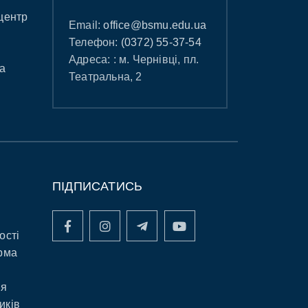
центр
Email:
office@bsmu.edu.ua
Телефон:
(0372) 55-37-54
Адреса: : м. Чернівці, пл.
а
Театральна, 2
ПІДПИСАТИСЬ
ості
рма
ня
иків