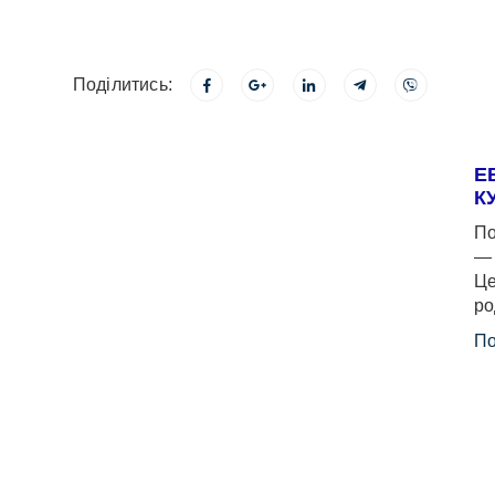
Поділитись:
Е
К
По
— 
Це
ро
По