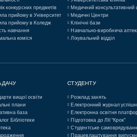
ік конкурсних предметів
Медичний консультативний 
ла прийому в Університет
Медичні Центри
ла прийому в Коледж
Клінічні бази
сть навчання
Навчально-виробнича аптек
альна коміся
Лікувальний відділ
АДАЧУ
СТУДЕНТУ
арти вищої освіти
Розклад занять
льні плани
Електронний журнал успішн
ативна база
Електронна освітня платфо
алог Бібліотеки
Підготовка до ЛІІ “Крок”
отека
Студентське самоврядуван
ародження
Працевлаштування випускн