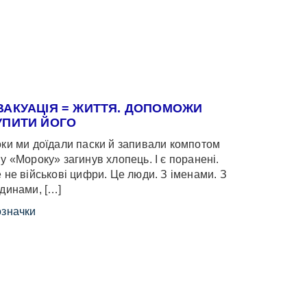
ВАКУАЦІЯ = ЖИТТЯ. ДОПОМОЖИ
УПИТИ ЙОГО
ки ми доїдали паски й запивали компотом
у «Мороку» загинув хлопець. І є поранені.
 не військові цифри. Це люди. З іменами. З
динами, […]
значки