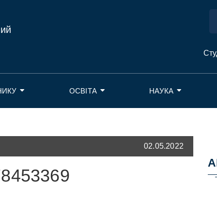
ний
Сту
НИКУ
ОСВІТА
НАУКА
02.05.2022
А
78453369