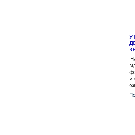
У
Д
К
На
ві
фо
мо
оз
По